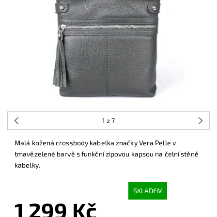
1
z 7
Malá kožená crossbody kabelka značky Vera Pelle v
tmavězelené barvě s funkční zipovou kapsou na čelní stěně
kabelky.
SKLADEM
1 299 Kč