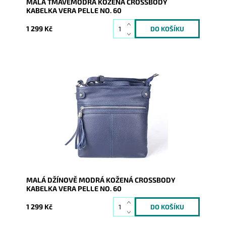
MALÁ TMAVĚMODRÁ KOŽENÁ CROSSBODY
KABELKA VERA PELLE NO. 60
1 299 Kč
Malá kožená crossbody kabelka značky Vera Pelle v
džínově modré barvě s funkční zipovou kapsou na
čelní stěně...
Dostupnost:
Skladem
Kód:
10000
Značka:
Vera Pelle
Záruka:
2 roky
MALÁ DŽÍNOVĚ MODRÁ KOŽENÁ CROSSBODY
KABELKA VERA PELLE NO. 60
1 299 Kč