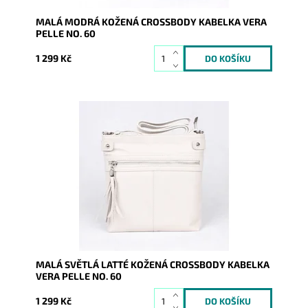
MALÁ MODRÁ KOŽENÁ CROSSBODY KABELKA VERA
PELLE NO. 60
1 299 Kč
Malá kožená crossbody kabelka značky Vera Pelle v
barvě světlá latté s funkční zipovou kapsou na čelní
stěně...
Dostupnost:
Skladem
Kód:
9763
Značka:
Vera Pelle
Záruka:
2 roky
MALÁ SVĚTLÁ LATTÉ KOŽENÁ CROSSBODY KABELKA
VERA PELLE NO. 60
1 299 Kč