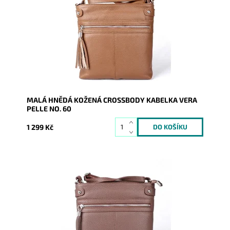
hnědé barvě s funkční zipovou kapsou na čelní stěně
kabelky.
Dostupnost:
Skladem
Kód:
9997
Značka:
Vera Pelle
Záruka:
2 roky
MALÁ HNĚDÁ KOŽENÁ CROSSBODY KABELKA VERA
PELLE NO. 60
1 299 Kč
Malá kožená crossbody kabelka značky Vera Pelle v
tmavěhnědé barvě s funkční zipovou kapsou na čelní
stěně kabelky.
Dostupnost:
Skladem
Kód:
9998
Značka:
Vera Pelle