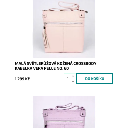
Malá kožená crossbody kabelka značky Vera Pelle ve
světlerůžové barvě s funkční zipovou kapsou na čelní
stěně...
Dostupnost:
Skladem
Kód:
9760
Značka:
Vera Pelle
Záruka:
2 roky
MALÁ SVĚTLERŮŽOVÁ KOŽENÁ CROSSBODY
KABELKA VERA PELLE NO. 60
1 299 Kč
Malá kožená crossbody kabelka značky Vera Pelle ve
fialové barvě s funkční zipovou kapsou na čelní stěně
kabelky.
Dostupnost:
Skladem