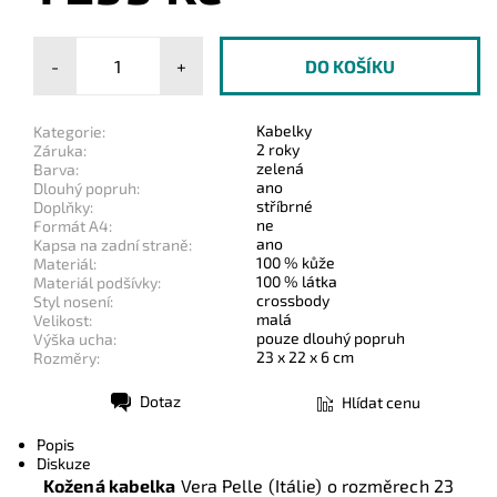
-
+
Kabelky
Kategorie:
2 roky
Záruka:
zelená
Barva:
ano
Dlouhý popruh:
stříbrné
Doplňky:
ne
Formát A4:
ano
Kapsa na zadní straně:
100 % kůže
Materiál:
100 % látka
Materiál podšívky:
crossbody
Styl nosení:
malá
Velikost:
pouze dlouhý popruh
Výška ucha:
23 x 22 x 6 cm
Rozměry:
Dotaz
Hlídat cenu
Tisk
Popis
Diskuze
Kožená kabelka
Vera Pelle (Itálie) o rozměrech
23