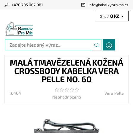
+420 705 007 081
info
@
kabelkyprovas.cz
0 Kč
0 ks /
MALÁ TMAVĚZELENÁ KOŽENÁ
CROSSBODY KABELKA VERA
PELLE NO. 60
16464
Vera Pelle
Neohodnoceno