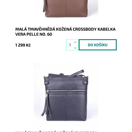
Záruka:
2 roky
MALÁ TMAVĚHNĚDÁ KOŽENÁ CROSSBODY KABELKA
VERA PELLE NO. 60
1 299 Kč
Malá kožená crossbody kabelka značky Vera Pelle v
tmavěmodré barvě s funkční zipovou kapsou na čelní
stěně kabelky.
Dostupnost:
Skladem
Kód:
9999
Značka:
Vera Pelle
Záruka:
2 roky