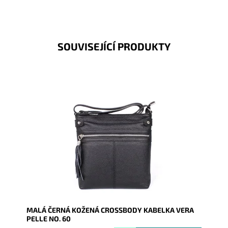
SOUVISEJÍCÍ PRODUKTY
Malá kožená crossbody kabelka značky Vera Pelle v
černé barvě s funkční zipovou kapsou na čelní stěně
kabelky.
Dostupnost:
Skladem
Kód:
9757
Značka:
Vera Pelle
Záruka:
2 roky
MALÁ ČERNÁ KOŽENÁ CROSSBODY KABELKA VERA
PELLE NO. 60