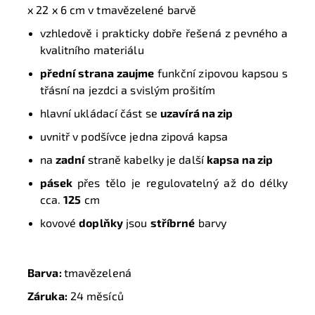
x 22 x 6 cm
v tmavězelené barvě
vzhledově i prakticky dobře řešená z pevného a
kvalitního
materiálu
p
řední strana zaujme
funkční zipovou kapsou s
třásní na jezdci a svislým prošitím
hlavní ukládací část se
uzavírá na zip
uvnitř v podšívce jedna zipová kapsa
na
zadní
straně kabelky je další
kapsa na zip
pásek
přes tělo je regulovatelný až do délky
cca.
12
5
cm
kovové
doplňky
jsou
stříbrné
barvy
Barva:
tmavězelená
Záruka:
24 měsíců