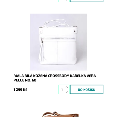
Malá kožená crossbody kabelka značky Vera Pelle v
bílé barvě s funkční zipovou kapsou na čelní stěně
kabelky.
Dostupnost:
Skladem
Kód:
9758
Značka:
Vera Pelle
Záruka:
2 roky
MALÁ BÍLÁ KOŽENÁ CROSSBODY KABELKA VERA
PELLE NO. 60
1 299 Kč
Malá kožená crossbody kabelka značky Vera Pelle v