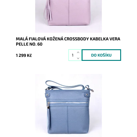
Kód:
9761
Značka:
Vera Pelle
Záruka:
2 roky
MALÁ FIALOVÁ KOŽENÁ CROSSBODY KABELKA VERA
PELLE NO. 60
1 299 Kč
Malá kožená crossbody kabelka značky Vera Pelle v
modré barvě s funkční zipovou kapsou na čelní stěně
kabelky.
Dostupnost:
Skladem
Kód:
9762
Značka:
Vera Pelle
Záruka:
2 roky