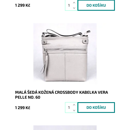
1 299 Kč
Malá kožená crossbody kabelka značky Vera Pelle v
šedé barvě s funkční zipovou kapsou na čelní stěně
kabelky.
Dostupnost:
Skladem
Kód:
9759
Značka:
Vera Pelle
Záruka:
2 roky
MALÁ ŠEDÁ KOŽENÁ CROSSBODY KABELKA VERA
PELLE NO. 60
1 299 Kč