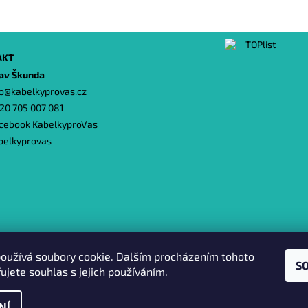
AKT
lav Škunda
o
@
kabelkyprovas.cz
20 705 007 081
cebook KabelkyproVas
belkyprovas
Heureka.cz
|
Zboží.cz
|
Oázakabelek
oužívá soubory cookie. Dalším procházením tohoto
S
ujete souhlas s jejich používáním.
NÍ