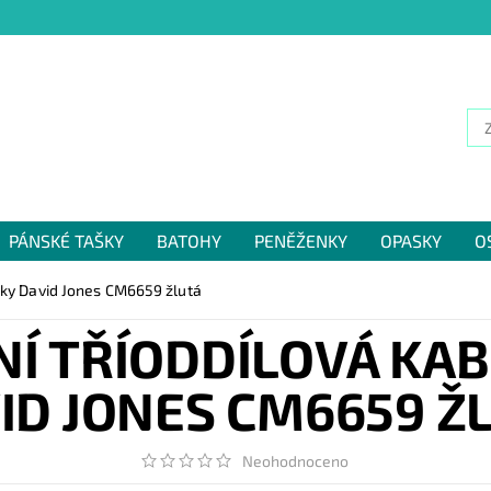
PÁNSKÉ TAŠKY
BATOHY
PENĚŽENKY
OPASKY
O
NÁM
uky David Jones CM6659 žlutá
Í TŘÍODDÍLOVÁ KAB
ID JONES CM6659 Ž
Neohodnoceno