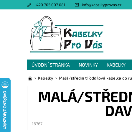
+420 705 007 081
info
@
kabelkyprovas.cz
ÚVODNÍ STRÁNKA
NOVINKY
KABELKY
OBCHODNÍ PODMÍNKY
GDPR
NAPIŠTE 
Kabelky
Malá/střední tříoddílová kabelka do r
MALÁ/STŘEDN
DAV
16767