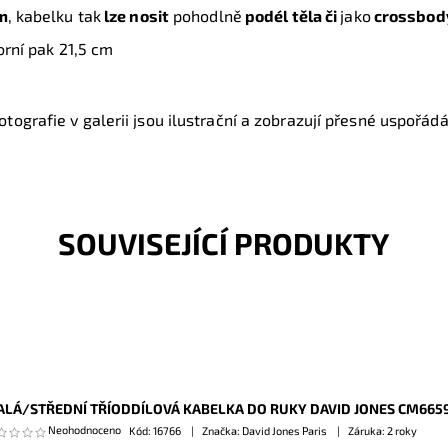
m
, kabelku tak
lze nosit
pohodlně
podél těla či
jako
crossbod
orní pak 21,5 cm
tografie v galerii jsou ilustrační a zobrazují přesné uspořádán
SOUVISEJÍCÍ PRODUKTY
LÁ/STŘEDNÍ TŘÍODDÍLOVÁ KABELKA DO RUKY DAVID JONES CM665
Neohodnoceno
Kód:
16766
Značka: David Jones Paris
Záruka: 2 roky