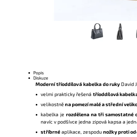
Popis
Diskuze
Moderní tříoddílová
kabelka do ruky
David J
velmi prakticky řešená
tříoddílová
kabelka
velikostně
na pomezí malé a střední veliko
kabelka je
rozdělena na tři samostatné 
navíc v podšívce jedna zipová kapsa a jed
stříbrné
aplikace, zespodu
nožky proti od