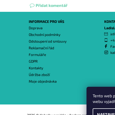
Přidat komentář
INFORMACE PRO VÁS
KONT
Doprava
Ladis
inf
Obchodní podmínky
+4
Odstoupení od smlouvy
Fa
Reklamační řád
ka
Formuláře
GDPR
Kontakty
Údržba zboží
Moje objednávka
Tento web p
webu vyjadř
NASTAVE