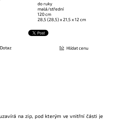
do ruky
malá/střední
120 cm
28,5 (28,5) x 21,5 x 12 cm
Dotaz
Hlídat cenu
uzavírá na zip, pod kterým ve vnitřní části je