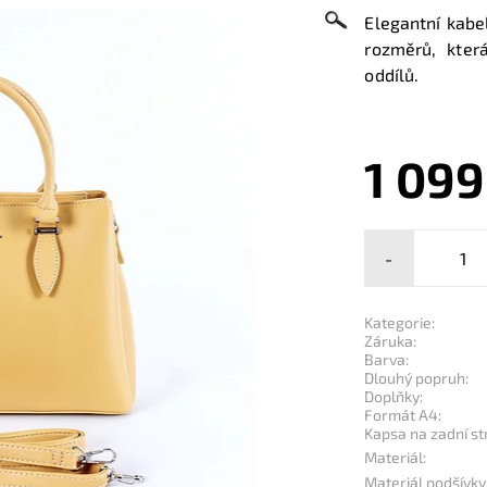
Elegantní kabe
rozměrů, kter
oddílů.
1 099
-
Kategorie:
Záruka:
Barva:
Dlouhý popruh:
Doplňky:
Formát A4:
Kapsa na zadní st
Materiál:
Materiál podšívky