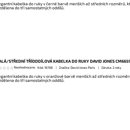
egantní kabelka do ruky v černé barvě menších až středních rozměrů, kt
zdělena do tří samostatných oddílů.
LÁ/STŘEDNÍ TŘÍODDÍLOVÁ KABELKA DO RUKY DAVID JONES CM665
Neohodnoceno
Kód:
16768
Značka: David Jones Paris
Záruka: 2 roky
egantní kabelka do ruky v oranžové barvě menších až středních rozměrů,
zdělena do tří samostatných oddílů.