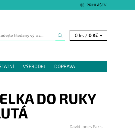
PŘIHLÁŠENÍ
0 ks /
0 Kč
STATNÍ
VÝPRODEJ
DOPRAVA
ELKA DO RUKY
LUTÁ
David Jones Paris