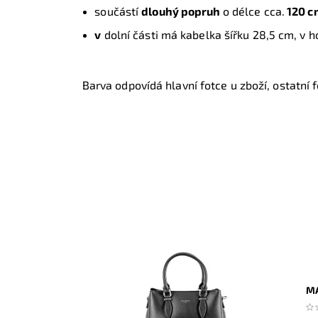
součástí
dlouhý popruh
o délce cca.
120 c
v
dolní části má kabelka šířku 28,5 cm, v h
Barva odpovídá hlavní fotce u zboží, ostatní fo
MA