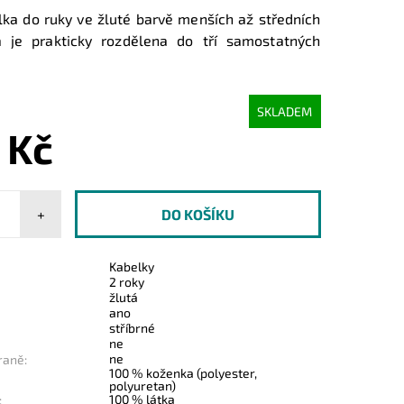
lka do ruky ve žluté barvě menších až středních
á je prakticky rozdělena do tří samostatných
SKLADEM
 Kč
+
Kabelky
2 roky
žlutá
ano
stříbrné
ne
ne
raně:
100 % koženka (polyester,
polyuretan)
100 % látka
: