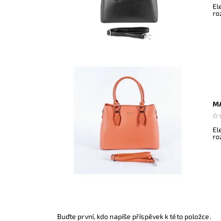
El
ro
MA
El
ro
Buďte první, kdo napíše příspěvek k této položce.