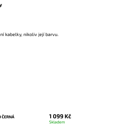
y
í kabelky, nikoliv její barvu.
1 099 Kč
9 ČERNÁ
Skladem