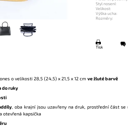
Styl nosení:
Velikost:
Výška ucha:
Rozměry:
Tisk
ones o velikosti
28,5 (24,5) x 21,5 x 12 cm
ve žluté barvě
 do ruky
sti
oddíly
, oba krajní jsou uzavřeny na druk, prostřední část se 
na otevřená kapsička
ěru