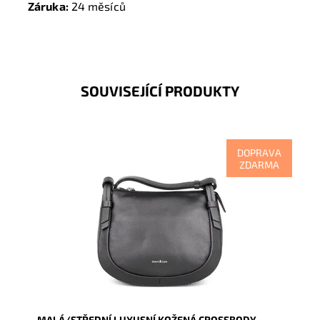
Záruka:
24 měsíců
SOUVISEJÍCÍ PRODUKTY
DOPRAVA
ZDARMA
Luxusní černá dámská crossbody kabelka Gianni Conti
na pomezí malé a střední velikosti.
Dostupnost:
Skladem
Kód:
16997
Značka:
Gianni Conti
Záruka:
2 roky
MALÁ/STŘEDNÍ LUXUSNÍ KOŽENÁ CROSSBODY