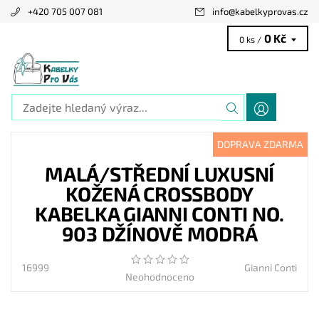
+420 705 007 081
info
@
kabelkyprovas.cz
0 Kč
0 ks /
DOPRAVA ZDARMA
MALÁ/STŘEDNÍ LUXUSNÍ
KOŽENÁ CROSSBODY
KABELKA GIANNI CONTI NO.
903 DŽÍNOVĚ MODRÁ
16999
Gianni Conti
Neohodnoceno