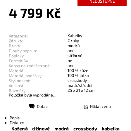
NEDOSTUPNÉ
4 799 Kč
Kabelky
Kategorie:
2 roky
Záruka:
modrá
Barva:
ano
Dlouhý popruh:
stříbrné
Doplňky:
ne
Formát A4:
ano
Kapsa na zadní straně:
100 % kůže
Materiál:
100 % látka
Materiál podšívky:
crossbody
Styl nosení:
malá/střední
Velikost:
25 x 21 x 12 cm
Rozměry:
Položka byla vyprodána...
Dotaz
Hlídat cenu
Tisk
Popis
Diskuze
Kožená džínově modrá crossbody kabelka