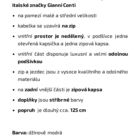
italské značky
Gianni Conti
na pomezí malé a střední velikosti
kabelka se uzavírá
na zip
vnitřní
prostor je nedělený
, v podšívce jedna
otevřená kapsička a jedna zipová kapsa.
vnitřní část disponuje luxusní a velmi
odolnou
podšívkou
zip a jezdec jsou z vysoce kvalitního a odolného
materiálu
na
zadní
vnější části je
zipová kapsa
doplňky
jsou
stříbrné
barvy
popruh
je dlouhý cca.
125 cm
Barva:
džínově modrá