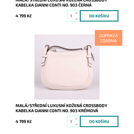
KABELKA GIANNI CONTI NO. 903 ČERNÁ
4 799 Kč
DOPRAVA
ZDARMA
Luxusní krémová dámská crossbody kabelka Gianni
Conti na pomezí malé a střední velikosti.
Dostupnost:
Skladem
Kód:
16998
Značka:
Gianni Conti
Záruka:
2 roky
MALÁ/STŘEDNÍ LUXUSNÍ KOŽENÁ CROSSBODY
KABELKA GIANNI CONTI NO. 903 KRÉMOVÁ
4 799 Kč