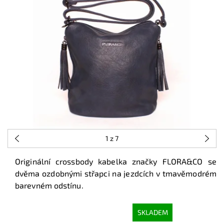
1
z 7
Originální crossbody kabelka značky FLORA&CO se
dvěma ozdobnými střapci na jezdcích v tmavěmodrém
barevném odstínu.
SKLADEM