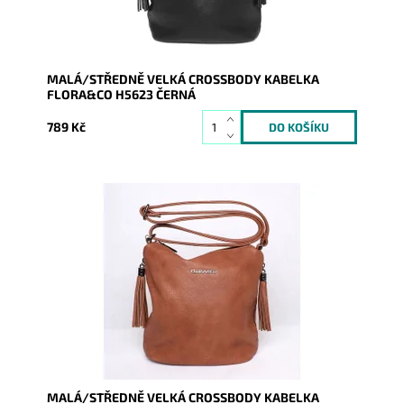
MALÁ/STŘEDNĚ VELKÁ CROSSBODY KABELKA
FLORA&CO H5623 ČERNÁ
789 Kč
Originální crossbody kabelka značky FLORA&CO se
dvěma ozdobnými střapci na jezdcích v hnědé barvě.
Dostupnost:
Skladem
Kód:
8610
Značka:
FLORA&CO
Záruka:
2 roky
MALÁ/STŘEDNĚ VELKÁ CROSSBODY KABELKA