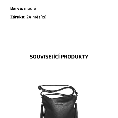
Barva:
modrá
Záruka:
24 měsíců
SOUVISEJÍCÍ PRODUKTY
Originální crossbody kabelka značky FLORA&CO se
dvěma ozdobnými střapci na jezdcích v černé barvě.
Dostupnost:
Skladem
Kód:
8609
Značka:
FLORA&CO
Záruka:
2 roky