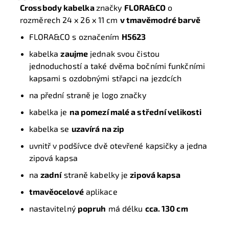
Crossbody kabelka
značky
FLORA&CO
o
rozměrech 24 x 26 x 11 cm
v tmavěmodré barvě
FLORA&CO s označením
H5623
kabelka
zaujme
jednak svou čistou
jednoduchostí a také dvěma bočními funkčními
kapsami s ozdobnými střapci na jezdcích
na přední straně je logo značky
kabelka je
na pomezí malé a střední velikosti
kabelka se
uzavírá na zip
uvnitř v podšívce dvě otevřené kapsičky a jedna
zipová kapsa
na
zadní
straně kabelky je
zipová kapsa
tmavěocelové
aplikace
nastavitelný
popruh
má délku
cca. 130 cm