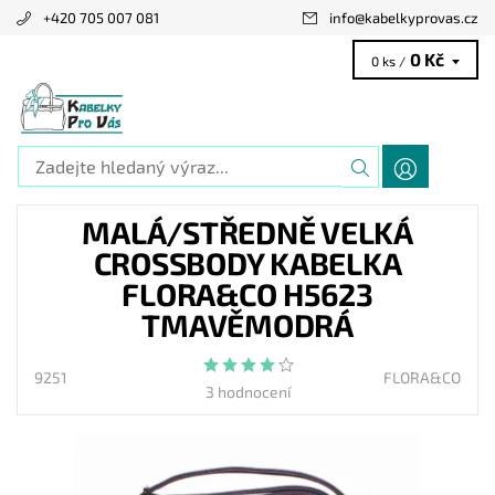
+420 705 007 081
info
@
kabelkyprovas.cz
0 Kč
0 ks /
MALÁ/STŘEDNĚ VELKÁ
CROSSBODY KABELKA
FLORA&CO H5623
TMAVĚMODRÁ
9251
FLORA&CO
3 hodnocení