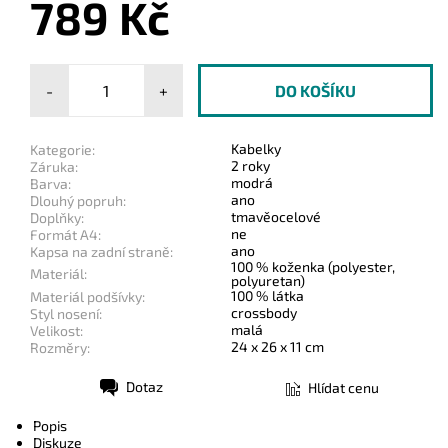
789 Kč
-
+
Kabelky
Kategorie:
2 roky
Záruka:
modrá
Barva:
ano
Dlouhý popruh:
tmavěocelové
Doplňky:
ne
Formát A4:
ano
Kapsa na zadní straně:
100 % koženka (polyester,
Materiál:
polyuretan)
100 % látka
Materiál podšívky:
crossbody
Styl nosení:
malá
Velikost:
24 x 26 x 11 cm
Rozměry:
Dotaz
Hlídat cenu
Tisk
Popis
Diskuze