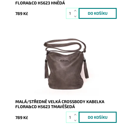
FLORA&CO H5623 HNĚDÁ
789 Kč
Originální crossbody kabelka značky FLORA&CO se
dvěma ozdobnými střapci na jezdcích v tmavěšedém
barevném...
Dostupnost:
Skladem
Kód:
9250
Značka:
FLORA&CO
Záruka:
2 roky
MALÁ/STŘEDNĚ VELKÁ CROSSBODY KABELKA
FLORA&CO H5623 TMAVĚŠEDÁ
789 Kč