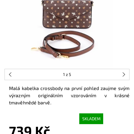
1
z 5
Malá kabelka crossbody na první pohled zaujme svým
výrazným originálním vzorováním v krásné
tmavěhnědé barvě.
SKLADEM
739 Kč