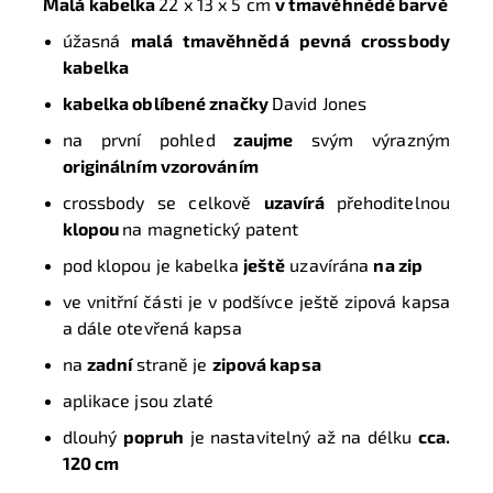
Malá kabelka
22 x 13 x 5 cm
v tmavěhnědé barvě
úžasná
malá tmavěhnědá pevná crossbody
kabelka
kabelka oblíbené značky
David Jones
na první pohled
zaujme
svým výrazným
originálním vzorováním
crossbody se celkově
uzavírá
přehoditelnou
klopou
na magnetický patent
pod klopou je kabelka
ještě
uzavírána
na zip
ve vnitřní části je v podšívce ještě zipová kapsa
a dále otevřená kapsa
na
zadní
straně je
zipová kapsa
aplikace jsou zlaté
dlouhý
popruh
je nastavitelný až na délku
cca.
120 cm