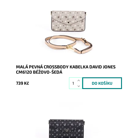
Malá kabelka crossbody na první pohled zaujme svým
výrazným originálním vzorováním v krásné béžovo-
šedé barvě.
Dostupnost:
Skladem
Kód:
9366
Značka:
David Jones Paris
Záruka:
2 roky
MALÁ PEVNÁ CROSSBODY KABELKA DAVID JONES
CM6120 BÉŽOVO-ŠEDÁ
739 Kč
Malá kabelka crossbody na první pohled zaujme svým
výrazným originálním vzorováním v klasické černé
barvě.
Dostupnost:
Skladem
Kód:
9367