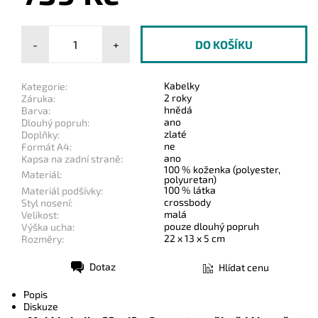
-
+
Kabelky
Kategorie:
2 roky
Záruka:
hnědá
Barva:
ano
Dlouhý popruh:
zlaté
Doplňky:
ne
Formát A4:
ano
Kapsa na zadní straně:
100 % koženka (polyester,
Materiál:
polyuretan)
100 % látka
Materiál podšívky:
crossbody
Styl nosení:
malá
Velikost:
pouze dlouhý popruh
Výška ucha:
22 x 13 x 5 cm
Rozměry:
Dotaz
Hlídat cenu
Tisk
Popis
Diskuze