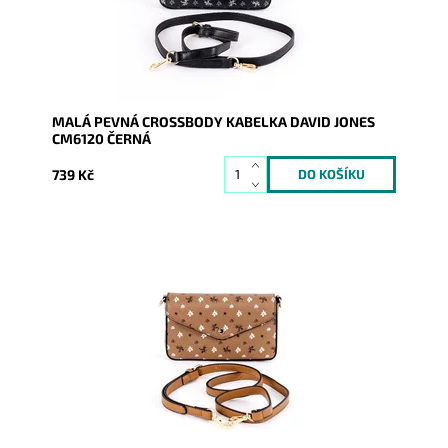
Značka:
David Jones Paris
Záruka:
2 roky
MALÁ PEVNÁ CROSSBODY KABELKA DAVID JONES
CM6120 ČERNÁ
739 Kč
Malá kabelka crossbody na první pohled zaujme svým
výrazným originálním vzorováním v krásné
světlehnědé barvě.
Dostupnost:
Skladem
Kód:
9369
Značka:
David Jones Paris
Záruka:
2 roky