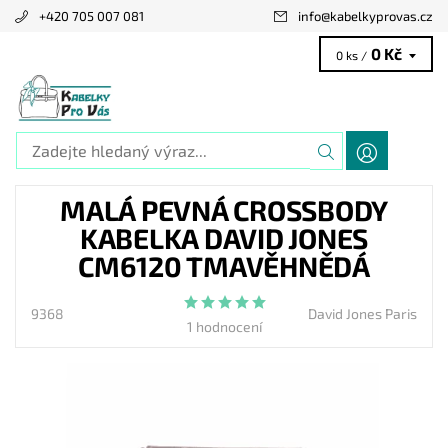
+420 705 007 081
info
@
kabelkyprovas.cz
0 Kč
0 ks /
MALÁ PEVNÁ CROSSBODY
KABELKA DAVID JONES
CM6120 TMAVĚHNĚDÁ
9368
David Jones Paris
1 hodnocení