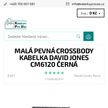
+420 705 007 081
info
@
kabelkyprovas.cz
0 Kč
0 ks /
MALÁ PEVNÁ CROSSBODY
KABELKA DAVID JONES
CM6120 ČERNÁ
9367
David Jones Paris
1 hodnocení