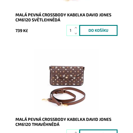
MALÁ PEVNÁ CROSSBODY KABELKA DAVID JONES
CM6120 SVĚTLEHNĚDÁ
739 Kč
Malá kabelka crossbody na první pohled zaujme svým
výrazným originálním vzorováním v krásné
tmavěhnědé barvě.
Dostupnost:
Skladem
Kód:
9368
Značka:
David Jones Paris
Záruka:
2 roky
MALÁ PEVNÁ CROSSBODY KABELKA DAVID JONES
CM6120 TMAVĚHNĚDÁ