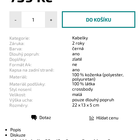
-
+
Kabelky
Kategorie:
2 roky
Záruka:
černá
Barva:
ano
Dlouhý popruh:
zlaté
Doplňky:
ne
Formát A4:
ano
Kapsa na zadní straně:
100 % koženka (polyester,
Materiál:
polyuretan)
100 % látka
Materiál podšívky:
crossbody
Styl nosení:
malá
Velikost:
pouze dlouhý popruh
Výška ucha:
22 x 13 x 5 cm
Rozměry:
Dotaz
Hlídat cenu
Tisk
Popis
Diskuze