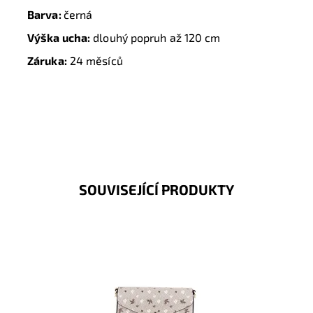
Barva:
černá
Výška ucha:
dlouhý popruh až 120 cm
Záruka:
24 měsíců
SOUVISEJÍCÍ PRODUKTY
Malá kabelka crossbody na první pohled zaujme svým
výrazným originálním vzorováním v krásné béžovo-
šedé barvě.