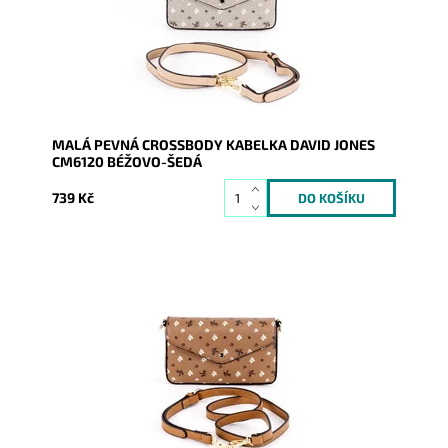
Dostupnost:
Skladem
Kód:
9366
Značka:
David Jones Paris
Záruka:
2 roky
MALÁ PEVNÁ CROSSBODY KABELKA DAVID JONES
CM6120 BÉŽOVO-ŠEDÁ
739 Kč
Malá kabelka crossbody na první pohled zaujme svým
výrazným originálním vzorováním v krásné
světlehnědé barvě.
Dostupnost:
Skladem
Kód:
9369
Značka:
David Jones Paris
Záruka:
2 roky