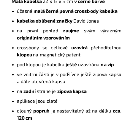
Malá kabelka
22 x 13 x 5 cm
v černé barvě
úžasná
malá černá pevná crossbody kabelka
kabelka oblíbené značky
David Jones
na první pohled
zaujme
svým výrazným
originálním vzorováním
crossbody se celkově
uzavírá
přehoditelnou
klopou
na magnetický patent
pod klopou je kabelka
ještě
uzavírána
na zip
ve vnitřní části je v podšívce ještě zipová kapsa
a dále otevřená kapsa
na
zadní
straně je
zipová kapsa
aplikace jsou zlaté
dlouhý
popruh
je nastavitelný až na délku
cca.
120 cm