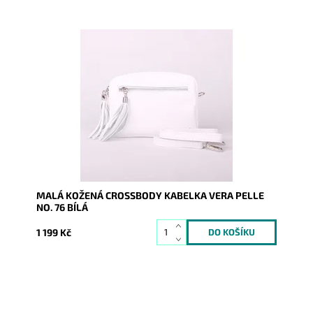
Kouzelná malá kožená crossbody kabelka od výrobce
Vera Pelle v krásné bílé barvě.
Dostupnost:
Skladem
Kód:
16971
Značka:
Vera Pelle
Záruka:
2 roky
MALÁ KOŽENÁ CROSSBODY KABELKA VERA PELLE
NO. 76 BÍLÁ
1 199 Kč
Kouzelná malá kožená crossbody kabelka od výrobce