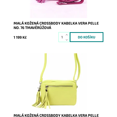
MALÁ KOŽENÁ CROSSBODY KABELKA VERA PELLE
NO. 76 TMAVĚRŮŽOVÁ
1 199 Kč
Kouzelná malá kožená crossbody kabelka od výrobce
Vera Pelle v krásné světležluté barvě.
Dostupnost:
Skladem
Kód:
20201
Značka:
Vera Pelle
Záruka:
2 roky
MALÁ KOŽENÁ CROSSBODY KABELKA VERA PELLE