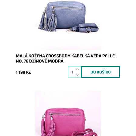
Vera Pelle v krásné džínově modré barvě.
Dostupnost:
Skladem
Kód:
16973
Značka:
Vera Pelle
Záruka:
2 roky
MALÁ KOŽENÁ CROSSBODY KABELKA VERA PELLE
NO. 76 DŽÍNOVĚ MODRÁ
1 199 Kč
Kouzelná malá kožená crossbody kabelka od výrobce
Vera Pelle v krásné tmavěrůžové barvě.
Dostupnost:
Skladem
Kód:
16974
Značka:
Vera Pelle
Záruka:
2 roky