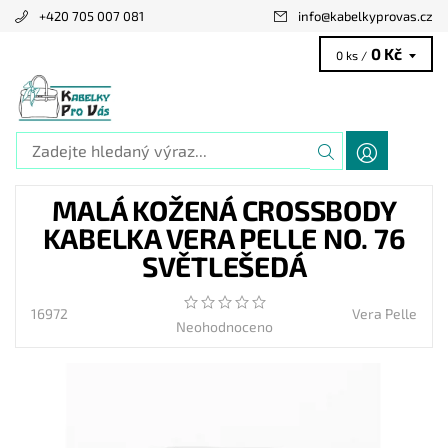
+420 705 007 081
info
@
kabelkyprovas.cz
0 Kč
0 ks /
MALÁ KOŽENÁ CROSSBODY
KABELKA VERA PELLE NO. 76
SVĚTLEŠEDÁ
16972
Vera Pelle
Neohodnoceno