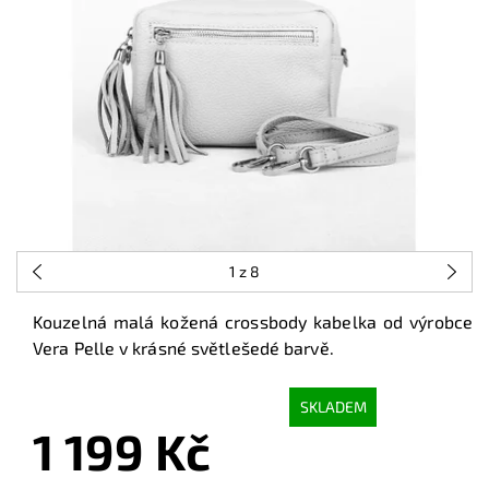
1
z 8
Kouzelná malá kožená crossbody kabelka od výrobce
Vera Pelle v krásné světlešedé barvě.
SKLADEM
1 199 Kč