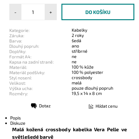
-
+
Kabelky
Kategorie:
2 roky
Záruka:
šedá
Barva:
ano
Dlouhý popruh:
stříbrné
Doplňky:
ne
Formát A4:
ne
Kapsa na zadní straně:
100 % kůže
Materiál:
100 % polyester
Materiál podšívky:
crossbody
Styl nosení:
malá
Velikost:
pouze dlouhý popruh
Výška ucha:
19,5 x 14 x 8 cm
Rozměry:
Dotaz
Hlídat cenu
Tisk
Popis
Diskuze
Malá kožená crossbody kabelka Vera Pelle
ve
světlešedé barvě