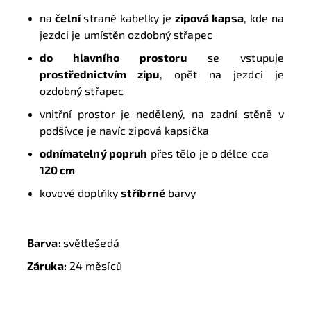
na
čelní
straně kabelky je
zipová kapsa
, kde na
jezdci je umístěn ozdobný střapec
do hlavního prostoru
se vstupuje
prostřednictvím zipu
, opět na jezdci je
ozdobný střapec
vnitřní prostor je nedělený, na zadní stěně v
podšívce je navíc zipová kapsička
odnímatelný popruh
přes tělo je o délce cca
120 cm
kovové doplňky
stříbrné
barvy
Barva:
světlešedá
Záruka:
24 měsíců