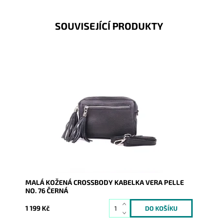
SOUVISEJÍCÍ PRODUKTY
Kouzelná malá kožená crossbody kabelka od výrobce
Vera Pelle v klasické černé barvě.
Dostupnost:
Skladem
Kód:
16970
Značka:
Vera Pelle
Záruka:
2 roky
MALÁ KOŽENÁ CROSSBODY KABELKA VERA PELLE
NO. 76 ČERNÁ
1 199 Kč