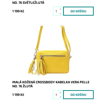
NO. 76 SVĚTLEŽLUTÁ
1 199 Kč
Kouzelná malá kožená crossbody kabelka od výrobce
Vera Pelle v krásné žluté barvě.
Dostupnost:
Skladem
Kód:
20202
Značka:
Vera Pelle
Záruka:
2 roky
MALÁ KOŽENÁ CROSSBODY KABELKA VERA PELLE
NO. 76 ŽLUTÁ
1 199 Kč