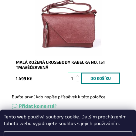
Tmavěčervená kožená kabelka ideální malé/střední
velikosti, kterou lze nosit jako crossbody nebo na
rameni podél...
Dostupnost:
Skladem
Kód:
16600
Značka:
Vera Pelle
Záruka:
2 roky
MALÁ KOŽENÁ CROSSBODY KABELKA NO. 151
TMAVĚČERVENÁ
1 499 Kč
Buďte první, kdo napíše příspěvek k této položce.
Přidat komentář
Tento web používá soubory cookie. Dalším procházením
Heureka.cz
|
Zboží.cz
|
Oázakabelek
tohoto webu vyjadřujete souhlas s jejich používáním.