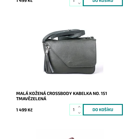
1 499 Kč
Tmavězelená kožená kabelka ideální malé/střední
velikosti, kterou lze nosit jako crossbody nebo na
rameni podél...
Dostupnost:
Skladem
Kód:
16601
Značka:
Vera Pelle
Záruka:
2 roky
MALÁ KOŽENÁ CROSSBODY KABELKA NO. 151
TMAVĚZELENÁ
1 499 Kč