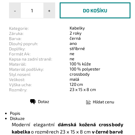
-
+
Kabelky
Kategorie:
2 roky
Záruka:
černá
Barva:
ano
Dlouhý popruh:
stříbrné
Doplňky:
ne
Formát A4:
ne
Kapsa na zadní straně:
100 % kůže
Materiál:
100 % polyester
Materiál podšívky:
crossbody
Styl nosení:
malá
Velikost:
120 cm
Výška ucha:
23 x 15 x 8 cm
Rozměry:
Dotaz
Hlídat cenu
Tisk
Popis
Diskuze
Moderní elegantní
dámská kožená crossbody
kabelka
o rozměrech
23 x 15 x 8 cm
v černé
barvě