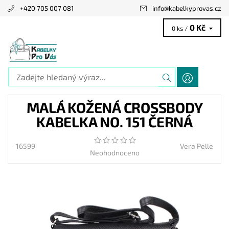
+420 705 007 081
info
@
kabelkyprovas.cz
0 Kč
0 ks /
MALÁ KOŽENÁ CROSSBODY
KABELKA NO. 151 ČERNÁ
16599
Vera Pelle
Neohodnoceno