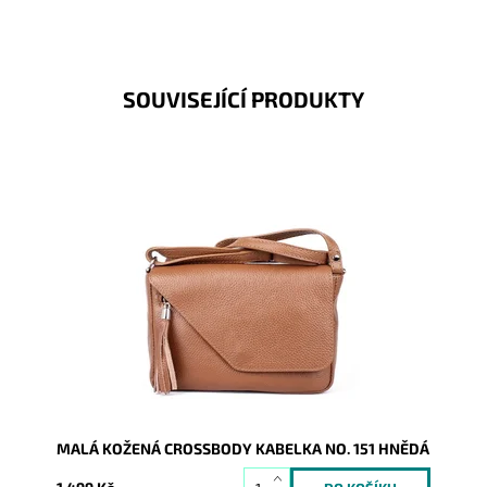
SOUVISEJÍCÍ PRODUKTY
Hnědá kožená kabelka ideální malé/střední velikosti,
kterou lze nosit jako crossbody nebo na rameni podél
těla.
Dostupnost:
Skladem
Kód:
16603
Značka:
Vera Pelle
Záruka:
2 roky
MALÁ KOŽENÁ CROSSBODY KABELKA NO. 151 HNĚDÁ