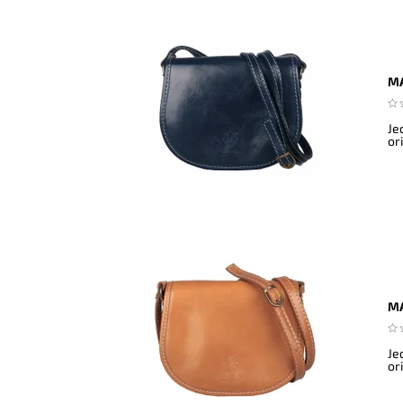
MA
Je
ori
MA
Je
ori