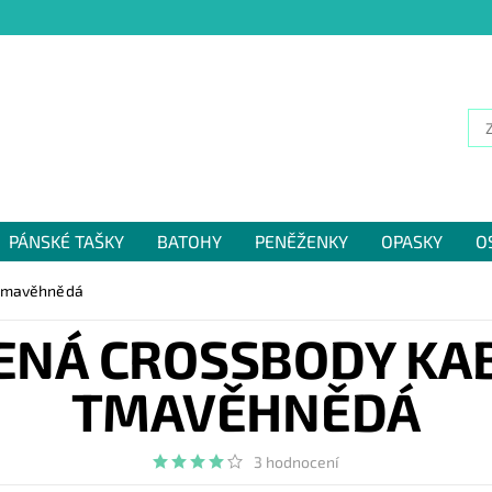
PÁNSKÉ TAŠKY
BATOHY
PENĚŽENKY
OPASKY
O
NÁM
 tmavěhnědá
ENÁ CROSSBODY KAB
TMAVĚHNĚDÁ
3 hodnocení