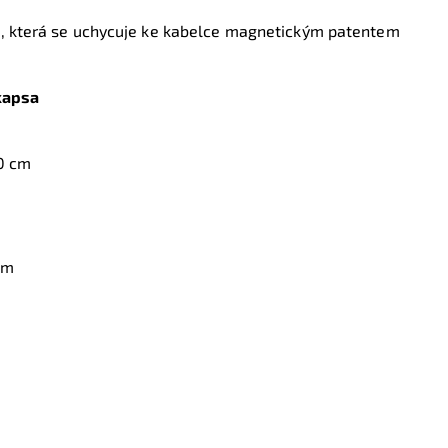
u
, která se uchycuje ke kabelce magnetickým patentem
é
kapsa
0 cm
cm