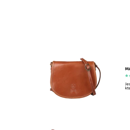
MA
Je
kt