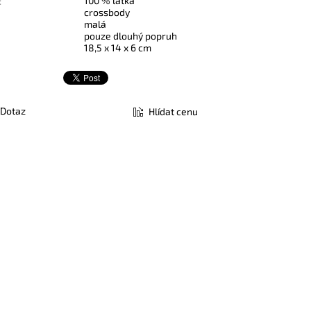
100 % látka
:
crossbody
malá
pouze dlouhý popruh
18,5 x 14 x 6 cm
Dotaz
Hlídat cenu