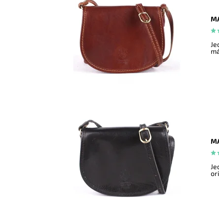
MA
Je
má
MA
Je
ori