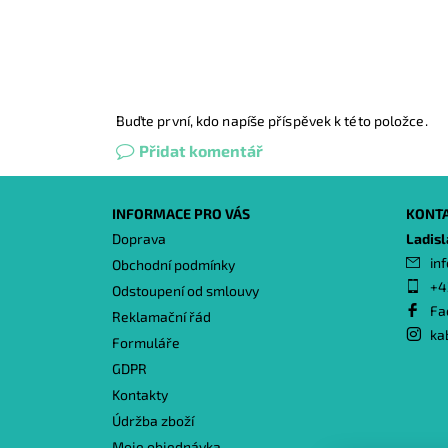
Buďte první, kdo napíše příspěvek k této položce.
Přidat komentář
INFORMACE PRO VÁS
KONT
Doprava
Ladis
inf
Obchodní podmínky
+4
Odstoupení od smlouvy
Fa
Reklamační řád
ka
Formuláře
GDPR
Kontakty
Údržba zboží
Moje objednávka