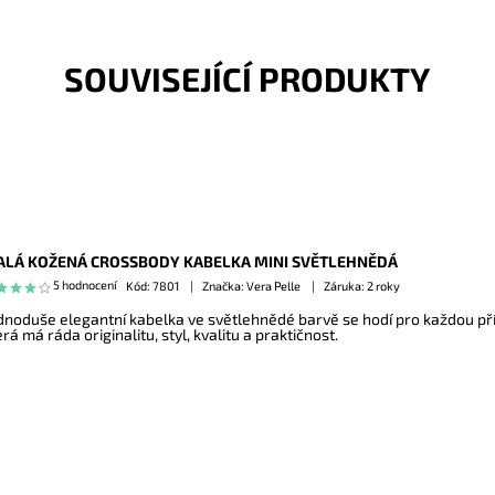
SOUVISEJÍCÍ PRODUKTY
LÁ KOŽENÁ CROSSBODY KABELKA MINI SVĚTLEHNĚDÁ
5 hodnocení
Kód:
7801
Značka: Vera Pelle
Záruka: 2 roky
dnoduše elegantní kabelka ve světlehnědé barvě se hodí pro každou pří
erá má ráda originalitu, styl, kvalitu a praktičnost.