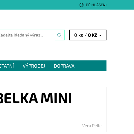
PŘIHLÁŠENÍ
0 ks /
0 Kč
STATNÍ
VÝPRODEJ
DOPRAVA
ELKA MINI
Vera Pelle