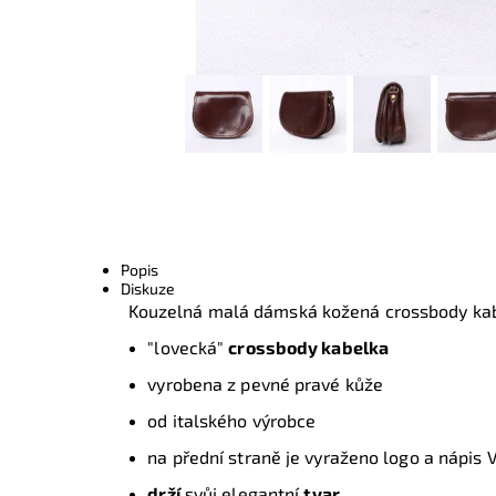
Popis
Diskuze
Kouzelná malá dámská kožená crossbody ka
"lovecká"
crossbody kabelka
vyrobena z pevné pravé kůže
od italského výrobce
na přední straně je vyraženo logo a nápis V
drží
svůj elegantní
tvar