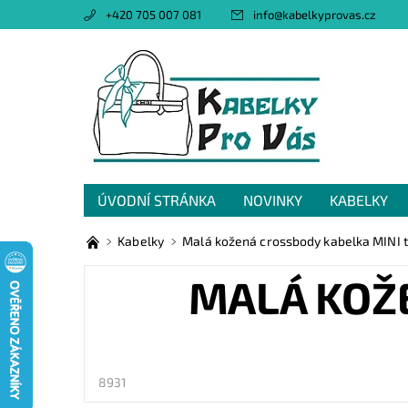
+420 705 007 081
info
@
kabelkyprovas.cz
ÚVODNÍ STRÁNKA
NOVINKY
KABELKY
OBCHODNÍ PODMÍNKY
GDPR
NAPIŠTE 
Kabelky
Malá kožená crossbody kabelka MINI
MALÁ KOŽ
8931