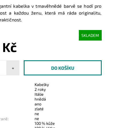
gantní kabelka v tmavěhnědé barvě se hodí pro
tost a každou ženu, která má ráda originalitu,
praktičnost.
SKLADEM
 Kč
+
Kabelky
2 roky
Itálie
hnědá
ano
zlaté
ne
ne
raně:
100 % kůže