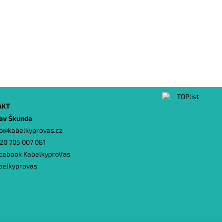
AKT
lav Škunda
o
@
kabelkyprovas.cz
20 705 007 081
cebook KabelkyproVas
belkyprovas