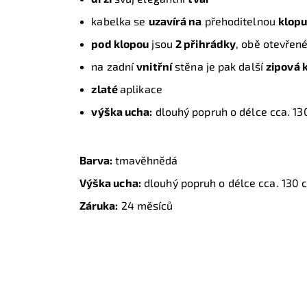
kabelka se
uzavírá na
přehoditelnou
klop
pod klopou
jsou
2 přihrádky
, obě otevřen
na zadní
vnitřní
stěna je pak další
zipová 
z
laté
aplikace
v
ýška ucha:
dlouhý popruh o délce cca. 13
Barva:
tmavěhnědá
Výška ucha:
dlouhý popruh o délce cca. 130 
Záruka:
24 měsíců