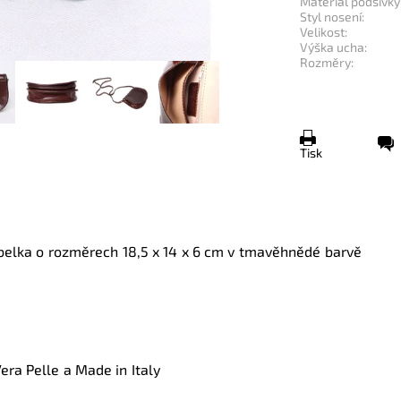
Materiál podšívky
Styl nosení:
Velikost:
Výška ucha:
Rozměry:
Tisk
belka o rozměrech
18,5 x 14 x 6 cm
v tmavěhnědé barvě
era Pelle a Made in Italy