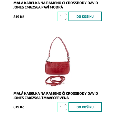
MALÁ KABELKA NA RAMENO ČI CROSSBODY DAVID
JONES CM6256A PAVÍ MODRÁ
819 Kč
Úžasná malá kabelka CM6256A v tmavěčervené
barvě s povrchem stylizující krokodýlí kůži se dá nosit
na...
Dostupnost:
Skladem
Kód:
9429
Značka:
David Jones Paris
Záruka:
2 roky
MALÁ KABELKA NA RAMENO ČI CROSSBODY DAVID
JONES CM6256A TMAVĚČERVENÁ
819 Kč