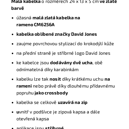
Malá kabelka
o rozměrech 24 x 13 x 5 cm
ve zlaté
barvě
úžasná
malá zlatá kabelka na
rameno CM6256A
kabelka oblíbené značky David Jones
zaujme povrchovou stylizací do krokodýlí kůže
na přední straně je stříbrné logo David Jones
ke kabelce jsou
dodávány dvě ucha
, obě
odnímatelná díky karabinkám
kabelku lze tak
nosit
díky krátkému uchu
na
rameni
nebo právě díky dlouhému přídavnému
popruhu
jako crossbody
kabelka se celkově
uzavírá na
zip
u
vnitř v podšívce je zipová kapsa a dále
otevřená kapsa
aplikace jsou
stříbrné