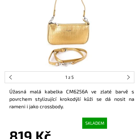
1
z 5
Úžasná malá kabelka CM6256A ve zlaté barvě s
povrchem stylizující krokodýlí kůži se dá nosit na
rameni i jako crossbody.
SKLADEM
819 Kč