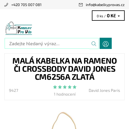
+420 705 007 081
info
@
kabelkyprovas.cz
0 Kč
0 ks /
MALÁ KABELKA NA RAMENO
ČI CROSSBODY DAVID JONES
CM6256A ZLATÁ
9427
David Jones Paris
1 hodnocení