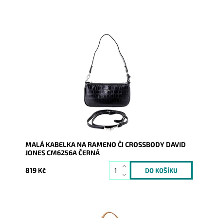
Úžasná malá kabelka CM6256A v černé barvě s
povrchem stylizující krokodýlí kůži se dá nosit na
rameni i...
Dostupnost:
Skladem
Kód:
9426
Značka:
David Jones Paris
Záruka:
2 roky
MALÁ KABELKA NA RAMENO ČI CROSSBODY DAVID
JONES CM6256A ČERNÁ
819 Kč