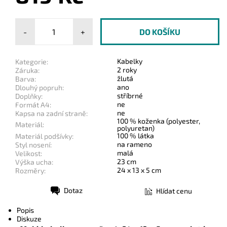
-
+
Kabelky
Kategorie:
2 roky
Záruka:
žlutá
Barva:
ano
Dlouhý popruh:
stříbrné
Doplňky:
ne
Formát A4:
ne
Kapsa na zadní straně:
100 % koženka (polyester,
Materiál:
polyuretan)
100 % látka
Materiál podšívky:
na rameno
Styl nosení:
malá
Velikost:
23 cm
Výška ucha:
24 x 13 x 5 cm
Rozměry:
Dotaz
Hlídat cenu
Tisk
Popis
Diskuze