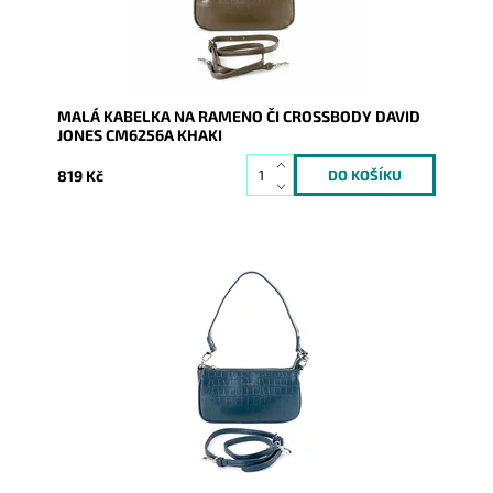
Záruka:
2 roky
MALÁ KABELKA NA RAMENO ČI CROSSBODY DAVID
JONES CM6256A KHAKI
819 Kč
Úžasná malá kabelka CM6256A v paví modré barvě s
povrchem stylizující krokodýlí kůži se dá nosit na
rameni...
Dostupnost:
Skladem
Kód:
9430
Značka:
David Jones Paris
Záruka:
2 roky