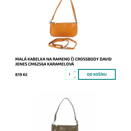
Úžasná malá kabelka CM6256A v karamelové barvě s
povrchem stylizující krokodýlí kůži se dá nosit na
rameni...
Dostupnost:
Skladem
Kód:
9428
Značka:
David Jones Paris
Záruka:
2 roky
MALÁ KABELKA NA RAMENO ČI CROSSBODY DAVID
JONES CM6256A KARAMELOVÁ
819 Kč
Úžasná malá kabelka CM6256A v khaki barvě s
povrchem stylizující krokodýlí kůži se dá nosit na
rameni i...
Dostupnost:
Skladem
Kód:
9431
Značka:
David Jones Paris