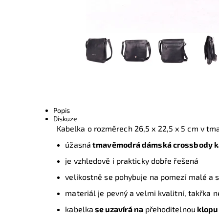
Popis
Diskuze
Kabelka o rozměrech
26,5 x 22,5 x 5 cm
v tm
úžasná
tmavěmodrá dámská crossbody k
je vzhledově i prakticky dobře řešená
velikostně se pohybuje na pomezí malé a st
materiál je pevný a velmi kvalitní, takřka
kabelka
se uzavírá na
přehoditelnou
klop