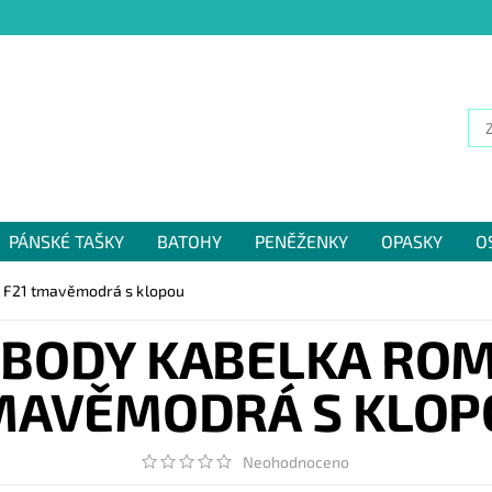
PÁNSKÉ TAŠKY
BATOHY
PENĚŽENKY
OPASKY
O
NÁM
 F21 tmavěmodrá s klopou
BODY KABELKA ROMI
MAVĚMODRÁ S KLOP
Neohodnoceno