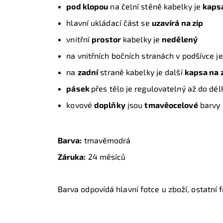
pod klopou
na čelní stěně kabelky je
kaps
hlavní ukládací část se
uzavírá na zip
vnitřní
prostor
kabelky je
nedělený
na vnitřních bočních stranách v podšívce 
na
zadní
straně kabelky je další
kapsa na 
pásek
přes tělo je regulovatelný až do dél
kovové
doplňky
jsou
tmavěocelové
barvy
Barva:
tmavěmodrá
Záruka:
24 měsíců
Barva odpovídá hlavní fotce u zboží, ostatní fo