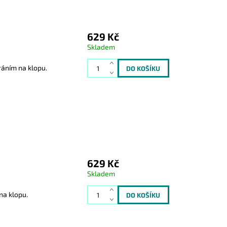
629 Kč
Skladem
áním na klopu.
629 Kč
Skladem
na klopu.