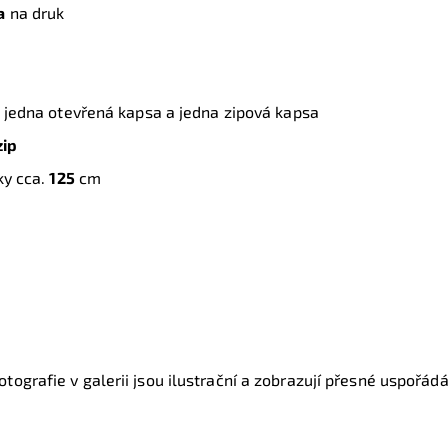
a
na druk
je jedna otevřená kapsa a jedna zipová kapsa
zip
ky cca.
125
cm
tografie v galerii jsou ilustrační a zobrazují přesné uspořádán