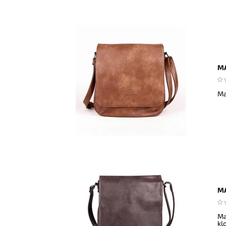
MA
Ma
MA
Ma
kl