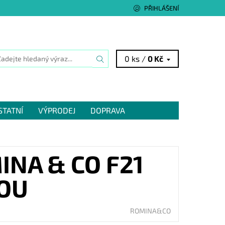
PŘIHLÁŠENÍ
0 ks /
0 Kč
STATNÍ
VÝPRODEJ
DOPRAVA
NA & CO F21
OU
ROMINA&CO