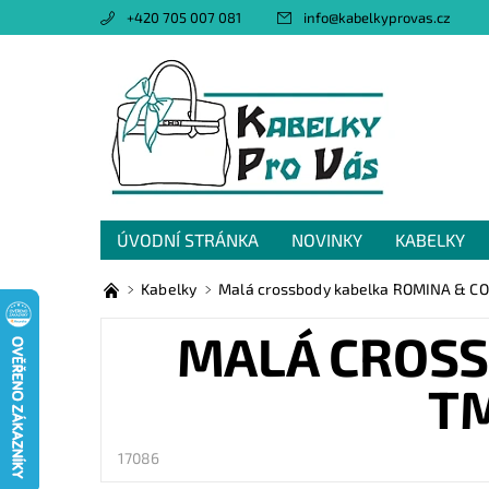
+420 705 007 081
info
@
kabelkyprovas.cz
ÚVODNÍ STRÁNKA
NOVINKY
KABELKY
OBCHODNÍ PODMÍNKY
GDPR
NAPIŠTE 
Kabelky
Malá crossbody kabelka ROMINA & CO
MALÁ CROSS
T
17086