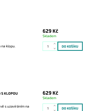
629 Kč
Skladem
 na klopu.
629 Kč
 S KLOPOU
Skladem
vě s uzavíráním na