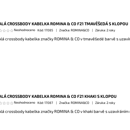
LÁ CROSSBODY KABELKA ROMINA & CO F21 TMAVĚŠEDÁ S KLOPOU
Neohodnoceno
Kód:
17085
Značka: ROMINA&CO
Záruka: 2 roky
lá crossbody kabelka značky ROMINA & CO v tmavěšedé barvě s uzavír
LÁ CROSSBODY KABELKA ROMINA & CO F21 KHAKI S KLOPOU
Neohodnoceno
Kód:
17087
Značka: ROMINA&CO
Záruka: 2 roky
lá crossbody kabelka značky ROMINA & CO v khaki barvě s uzavíráním 