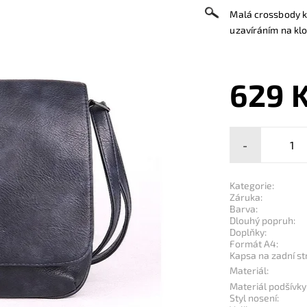
Malá crossbody 
uzavíráním na klo
629 
-
Kategorie:
Záruka:
Barva:
Dlouhý popruh:
Doplňky:
Formát A4:
Kapsa na zadní st
Materiál:
Materiál podšívky
Styl nosení: