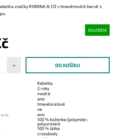
kabelka značky ROMINA & CO v tmavěmodré barvě s
pu.
SKLADEM
Kč
+
Kabelky
2 roky
modrá
ano
tmavěocelové
ne
ano
raně:
100 % koženka (polyester,
polyuretan)
100 % látka
:
crossbody