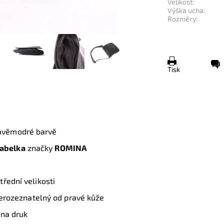
Velikost:
Výška ucha:
Rozměry:
Tisk
avěmodré barvě
abelka
značky
ROMINA
řední velikosti
 nerozeznatelný od pravé kůže
u
na druk