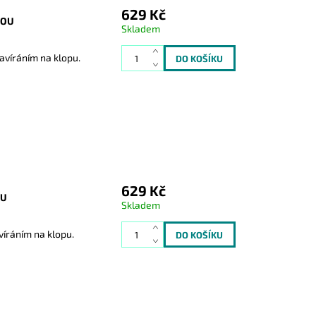
629 Kč
POU
Skladem
víráním na klopu.
629 Kč
OU
Skladem
íráním na klopu.