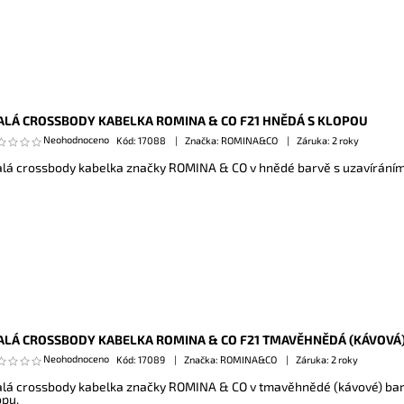
LÁ CROSSBODY KABELKA ROMINA & CO F21 HNĚDÁ S KLOPOU
Neohodnoceno
Kód:
17088
Značka: ROMINA&CO
Záruka: 2 roky
lá crossbody kabelka značky ROMINA & CO v hnědé barvě s uzavíráním
LÁ CROSSBODY KABELKA ROMINA & CO F21 TMAVĚHNĚDÁ (KÁVOVÁ)
Neohodnoceno
Kód:
17089
Značka: ROMINA&CO
Záruka: 2 roky
lá crossbody kabelka značky ROMINA & CO v tmavěhnědé (kávové) bar
opu.