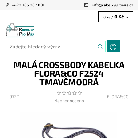
+420 705 007 081
info
@
kabelkyprovas.cz
0 Kč
0 ks /
MALÁ CROSSBODY KABELKA
FLORA&CO F2524
TMAVĚMODRÁ
9727
FLORA&CO
Neohodnoceno