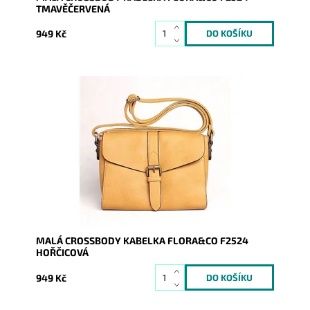
TMAVĚČERVENÁ
949 Kč
Hořčicová crossbody kabelka ideální velikosti značky
FLORA s přehoditelnou klopou a uzavíráním na druk.
Dostupnost:
Skladem
Kód:
9729
Značka:
FLORA&CO
Záruka:
2 roky
MALÁ CROSSBODY KABELKA FLORA&CO F2524
HOŘČICOVÁ
949 Kč