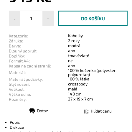
-
+
Kabelky
Kategorie:
2 roky
Záruka:
modrá
Barva:
ano
Dlouhý popruh:
tmavězlaté
Doplňky:
ne
Formát A4:
ano
Kapsa na zadní straně:
100 % koženka (polyester,
Materiál:
polyuretan)
100 % látka
Materiál podšívky:
crossbody
Styl nosení:
malá
Velikost:
140 cm
Výška ucha:
27 x 19 x 7 cm
Rozměry:
Dotaz
Hlídat cenu
Tisk
Popis
Diskuze