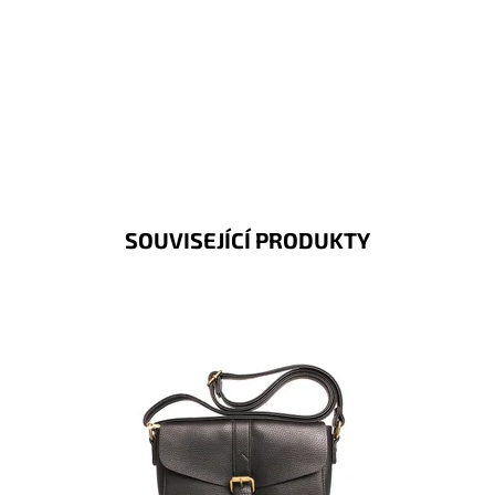
SOUVISEJÍCÍ PRODUKTY
Černá crossbody kabelka ideální velikosti značky
FLORA s přehoditelnou klopou a uzavíráním na druk.
Dostupnost:
Skladem
Kód:
9725
Značka:
FLORA&CO
Záruka:
2 roky