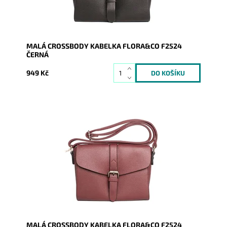
MALÁ CROSSBODY KABELKA FLORA&CO F2524
ČERNÁ
949 Kč
Tmavěčervená crossbody kabelka ideální velikosti
značky FLORA s přehoditelnou klopou a uzavíráním na
druk.
Dostupnost:
Skladem
Kód:
9726
Značka:
FLORA&CO
Záruka:
2 roky
MALÁ CROSSBODY KABELKA FLORA&CO F2524