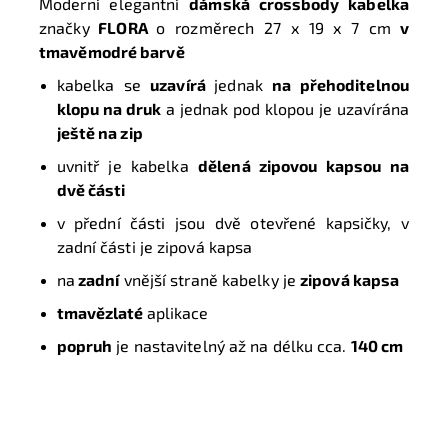
Moderní elegantní
dámská crossbody kabelka
značky
FLORA
o rozměrech
27 x 19 x 7 cm
v
tmavěmodré
barvě
kabelka se
uzavírá
jednak
na přehoditelnou
klopu n
a druk
a jednak pod klopou
je uzavírána
ještě na zip
uvnitř je kabelka
dělená zipovou kapsou na
dvě části
v přední části jsou dvě otevřené kapsičky, v
zadní části je zipová kapsa
na
zadní
vnější straně kabelky je
zipová kapsa
tmavězlaté
aplikace
popruh
je nastavitelný až na délku cca.
140 cm