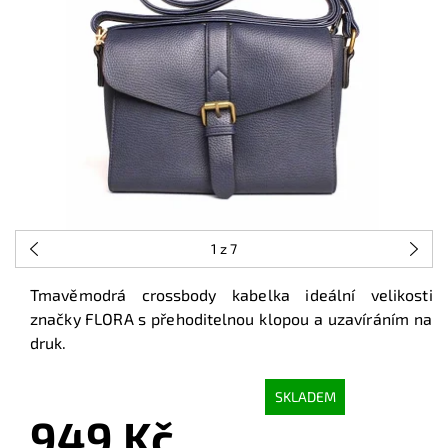
1
z 7
Tmavěmodrá crossbody kabelka ideální velikosti
značky FLORA
s přehoditelnou klopou a uzavíráním na
druk.
SKLADEM
949 Kč