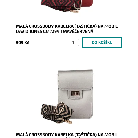
MALÁ CROSSBODY KABELKA (TAŠTIČKA) NA MOBIL
DAVID JONES CM7294 TMAVĚČERVENÁ
599 Kč
Moderní malá stříbrná crossbody kabelka David Jones
dnes tak často využívaná na nošení mobilu, peněženky
a...
Dostupnost:
Skladem
Kód:
20536
Značka:
David Jones Paris
Záruka:
2 roky
MALÁ CROSSBODY KABELKA (TAŠTIČKA) NA MOBIL