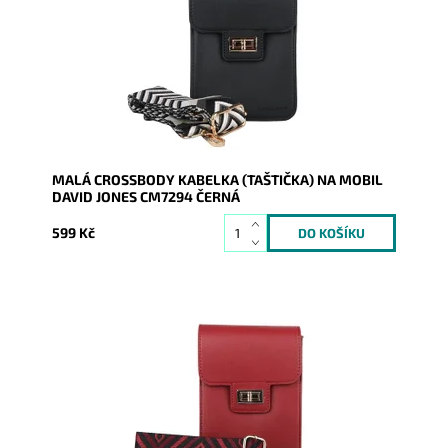
a...
Dostupnost:
Skladem
Kód:
20533
Značka:
David Jones Paris
Záruka:
2 roky
MALÁ CROSSBODY KABELKA (TAŠTIČKA) NA MOBIL
DAVID JONES CM7294 ČERNÁ
599 Kč
Moderní malá tmavěčervená crossbody kabelka David
Jones dnes tak často využívaná na nošení mobilu,
peněženky a...
Dostupnost:
Skladem
Kód:
20534
Značka:
David Jones Paris
Záruka:
2 roky