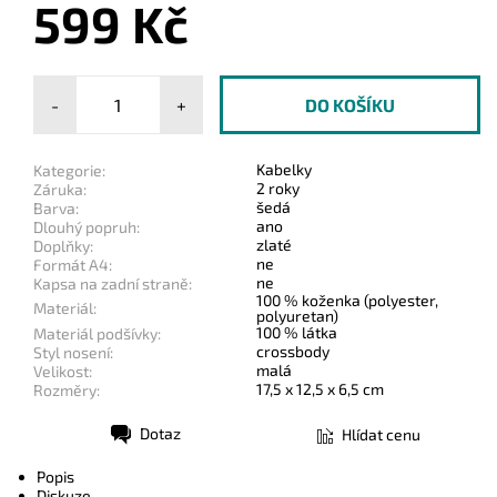
599 Kč
-
+
Kabelky
Kategorie:
2 roky
Záruka:
šedá
Barva:
ano
Dlouhý popruh:
zlaté
Doplňky:
ne
Formát A4:
ne
Kapsa na zadní straně:
100 % koženka (polyester,
Materiál:
polyuretan)
100 % látka
Materiál podšívky:
crossbody
Styl nosení:
malá
Velikost:
17,5 x 12,5 x 6,5 cm
Rozměry:
Dotaz
Hlídat cenu
Tisk
Popis
Diskuze