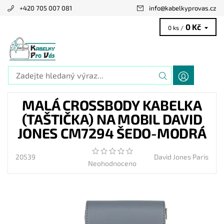
+420 705 007 081
info
@
kabelkyprovas.cz
0 Kč
0 ks /
MALÁ CROSSBODY KABELKA
(TAŠTIČKA) NA MOBIL DAVID
JONES CM7294 ŠEDO-MODRÁ
20539
David Jones Paris
Neohodnoceno