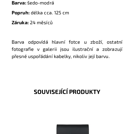
Barva:
šedo-modrá
Popruh:
délka cca. 125 cm
Záruka:
24 měsíců
Barva odpovídá hlavní fotce u zboží, ostatní
fotografie v galerii jsou ilustrační a zobrazují
přesné uspořádání kabelky, nikoliv její barvu.
SOUVISEJÍCÍ PRODUKTY
Moderní malá černá crossbody kabelka David Jones
dnes tak často využívaná na nošení mobilu, peněženky