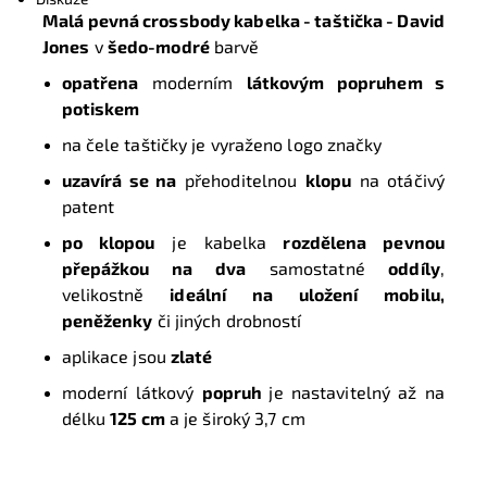
Malá pevná crossbody kabelka - taštička - David
Jones
v
šedo-modré
barvě
opatřena
moderním
látkovým popruhem s
potiskem
na čele taštičky je vyraženo logo značky
uzavírá se na
přehoditelnou
klopu
na otáčivý
patent
po klopou
je kabelka
rozdělena pevnou
přepážkou na dva
samostatné
oddíly
,
velikostně
ideální na uložení mobilu,
peněženky
či jiných drobností
aplikace jsou
zlaté
moderní látkový
popruh
je nastavitelný až na
délku
125 cm
a je široký 3,7 cm