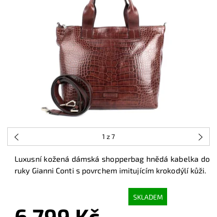
1
z 7
Luxusní kožená dámská shopperbag hnědá kabelka do
ruky Gianni Conti s povrchem imitujícím krokodýlí kůži.
SKLADEM
6 799 Kč