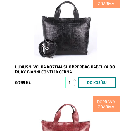
ZDARMA
Luxusní kožená dámská shopperbag černá kabelka do
ruky Gianni Conti s povrchem imitujícím krokodýlí kůži.
Dostupnost:
Skladem
Kód:
16674
Značka:
Gianni Conti
Záruka:
2 roky
LUXUSNÍ VELKÁ KOŽENÁ SHOPPERBAG KABELKA DO
RUKY GIANNI CONTI 14 ČERNÁ
6 799 Kč
DOPRAVA
ZDARMA
Luxusní kožená dámská shopperbag tmavěčervená
kabelka do ruky Gianni Conti s povrchem imitujícím
krokodýlí kůži.
Dostupnost:
Skladem