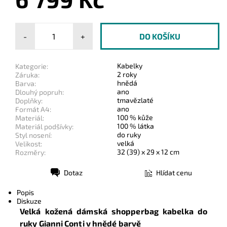
-
+
Kabelky
Kategorie:
2 roky
Záruka:
hnědá
Barva:
ano
Dlouhý popruh:
tmavězlaté
Doplňky:
ano
Formát A4:
100 % kůže
Materiál:
100 % látka
Materiál podšívky:
do ruky
Styl nosení:
velká
Velikost:
32 (39) x 29 x 12 cm
Rozměry:
Dotaz
Hlídat cenu
Tisk
Popis
Diskuze
Velká kožená dámská shopperbag kabelka do
ruky Gianni Conti
v hnědé barvě