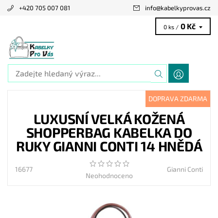
+420 705 007 081
info
@
kabelkyprovas.cz
0 Kč
0 ks /
DOPRAVA ZDARMA
LUXUSNÍ VELKÁ KOŽENÁ
SHOPPERBAG KABELKA DO
RUKY GIANNI CONTI 14 HNĚDÁ
16677
Gianni Conti
Neohodnoceno