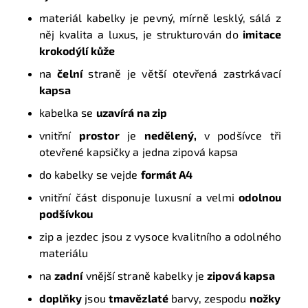
materiál kabelky je pevný, mírně lesklý, sálá z
něj kvalita a luxus, je strukturován do
imitace
krokodýlí kůže
na
čelní
straně je větší otevřená zastrkávací
kapsa
kabelka se
uzavírá na zip
vnitřní
prostor
je
nedělený
,
v podšívce tři
otevřené kapsičky a jedna zipová kapsa
do kabelky se vejde
formát A4
vnitřní část disponuje luxusní a velmi
odolnou
podšívkou
zip a jezdec jsou z vysoce kvalitního a odolného
materiálu
na
zadní
vnější straně kabelky je
zipová kapsa
doplňky
jsou
tmavězlaté
barvy, zespodu
nožky