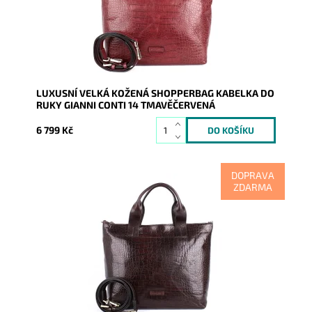
Kód:
16675
Značka:
Gianni Conti
Záruka:
2 roky
LUXUSNÍ VELKÁ KOŽENÁ SHOPPERBAG KABELKA DO
RUKY GIANNI CONTI 14 TMAVĚČERVENÁ
6 799 Kč
DOPRAVA
ZDARMA
Luxusní kožená dámská shopperbag tmavěhnědá
kabelka do ruky Gianni Conti s povrchem imitujícím
krokodýlí kůži.
Dostupnost:
Skladem
Kód:
16676
Značka:
Gianni Conti
Záruka:
2 roky