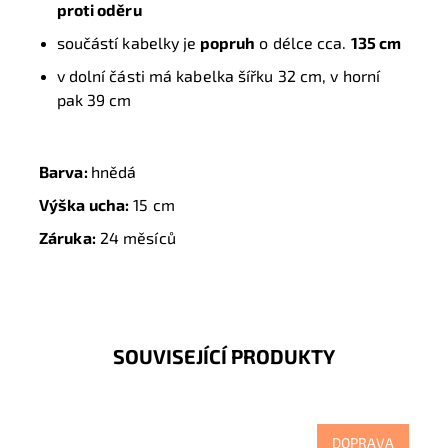
proti oděru
součástí kabelky je
popruh
o délce cca.
135 cm
v dolní části má kabelka šířku 32 cm, v horní
pak 39 cm
Barva:
hnědá
Výška ucha:
15 cm
Záruka:
24 měsíců
SOUVISEJÍCÍ PRODUKTY
DOPRAVA