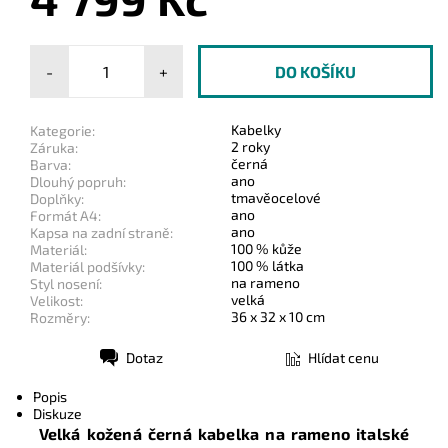
-
+
Kabelky
Kategorie:
2 roky
Záruka:
černá
Barva:
ano
Dlouhý popruh:
tmavěocelové
Doplňky:
ano
Formát A4:
ano
Kapsa na zadní straně:
100 % kůže
Materiál:
100 % látka
Materiál podšívky:
na rameno
Styl nosení:
velká
Velikost:
36 x 32 x 10 cm
Rozměry:
Dotaz
Hlídat cenu
Tisk
Popis
Diskuze
Velká kožená černá kabelka na rameno italské