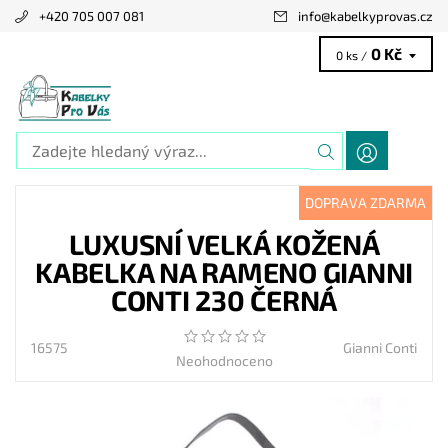
+420 705 007 081
info
@
kabelkyprovas.cz
0 Kč
0 ks /
DOPRAVA ZDARMA
LUXUSNÍ VELKÁ KOŽENÁ
KABELKA NA RAMENO GIANNI
CONTI 230 ČERNÁ
16575
Gianni Conti
Neohodnoceno