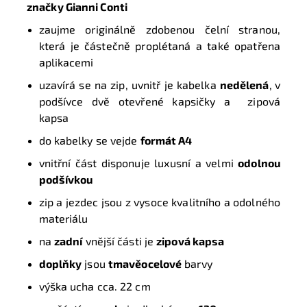
značky
Gianni Conti
zaujme originálně zdobenou čelní stranou,
která je částečně proplétaná a také opatřena
aplikacemi
uzavírá se na zip, uvnitř je kabelka
nedělená
,
v
podšívce dvě otevřené kapsičky a zipová
kapsa
do kabelky se vejde
formát A4
vnitřní část disponuje luxusní a velmi
odolnou
podšívkou
zip a jezdec jsou z vysoce kvalitního a odolného
materiálu
na
zadní
vnější části je
zipová kapsa
doplňky
jsou
tmavěocelové
barvy
výška ucha cca. 22 cm