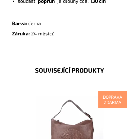
součástí
popruh
je dlouhý cca.
130 cm
Barva:
černá
Záruka:
24 měsíců
SOUVISEJÍCÍ PRODUKTY
DOPRAVA
ZDARMA
Luxusní dámská kabelka na rameno Gianni Conti s
originální přední stranou v tmavěhnědé barvě kůže.
Dostupnost:
Skladem
Kód:
16576
Značka:
Gianni Conti
Záruka:
2 roky