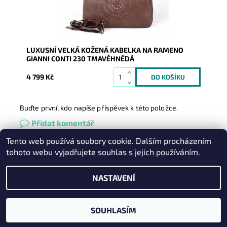
LUXUSNÍ VELKÁ KOŽENÁ KABELKA NA RAMENO
GIANNI CONTI 230 TMAVĚHNĚDÁ
4 799 Kč
Buďte první, kdo napíše příspěvek k této položce.
Přidat komentář
Tento web používá soubory cookie. Dalším procházením
Heureka.cz
|
Zboží.cz
|
Oázakabelek
tohoto webu vyjadřujete souhlas s jejich používáním.
NASTAVENÍ
2026 © Kabelky pro Vás, všechna práva vyhrazena
Vytvořil Shoptet
SOUHLASÍM