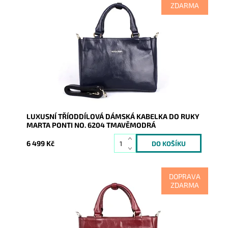
ZDARMA
Tříoddílová luxusní kožená dámská kabelka do ruky
ideální velikosti portugalské značky Marta Ponti v
nádherné...
Dostupnost:
Skladem
Kód:
9962
Značka:
Marta Ponti
Záruka:
2 roky
LUXUSNÍ TŘÍODDÍLOVÁ DÁMSKÁ KABELKA DO RUKY
MARTA PONTI NO. 6204 TMAVĚMODRÁ
6 499 Kč
DOPRAVA
ZDARMA
Tříoddílová luxusní kožená dámská kabelka do ruky
ideální velikosti portugalské značky Marta Ponti v
nádherné...
Dostupnost:
Skladem