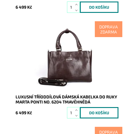
6 499 Kč
DOPRAVA
ZDARMA
Tříoddílová luxusní kožená dámská kabelka do ruky
ideální velikosti portugalské značky Marta Ponti v
nádherné...
Dostupnost:
Skladem
Kód:
9961
Značka:
Marta Ponti
Záruka:
2 roky
LUXUSNÍ TŘÍODDÍLOVÁ DÁMSKÁ KABELKA DO RUKY
MARTA PONTI NO. 6204 TMAVĚHNĚDÁ
6 499 Kč
DOPRAVA