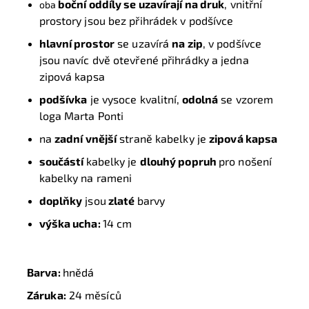
boční oddíly se uzavírají na dru
k
, vnitřní
oba
prostory jsou bez přihrádek v podšívce
hlavní prostor
se uzavírá
na zip
, v podšívce
jsou navíc dvě otevřené přihrádky a jedna
zipová kapsa
podšívka
je vysoce kvalitní,
odolná
se vzorem
loga Marta Ponti
na
zadní vnější
straně kabelky je
zipová kapsa
s
oučástí
kabelky je
dlouhý popruh
pro nošení
kabelky na rameni
doplňky
jsou
zlaté
barvy
výška ucha:
14 cm
Barva:
hnědá
Záruka:
24 měsíců