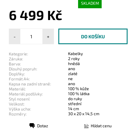
SKLADEM
6 499 Kč
-
+
Kabelky
Kategorie:
2 roky
Záruka:
hnědá
Barva:
ano
Dlouhý popruh:
zlaté
Doplňky:
ne
Formát A4:
ano
Kapsa na zadní straně:
100 % kůže
Materiál:
100 % látka
Materiál podšívky:
do ruky
Styl nosení:
střední
Velikost:
14 cm
Výška ucha:
30 x 20 x 14,5 cm
Rozměry:
Dotaz
Hlídat cenu
Tisk