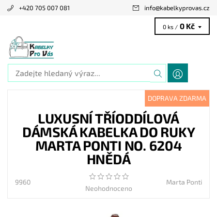
+420 705 007 081
info
@
kabelkyprovas.cz
0 Kč
0 ks /
DOPRAVA ZDARMA
LUXUSNÍ TŘÍODDÍLOVÁ
DÁMSKÁ KABELKA DO RUKY
MARTA PONTI NO. 6204
HNĚDÁ
9960
Marta Ponti
Neohodnoceno