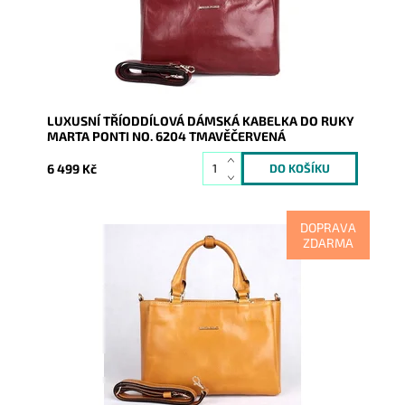
Kód:
9963
Značka:
Marta Ponti
Záruka:
2 roky
LUXUSNÍ TŘÍODDÍLOVÁ DÁMSKÁ KABELKA DO RUKY
MARTA PONTI NO. 6204 TMAVĚČERVENÁ
6 499 Kč
DOPRAVA
ZDARMA
Tříoddílová luxusní kožená dámská kabelka do ruky
ideální velikosti portugalské značky Marta Ponti v
nádherné...
Dostupnost:
Skladem
Kód:
9964
Značka:
Marta Ponti
Záruka:
2 roky