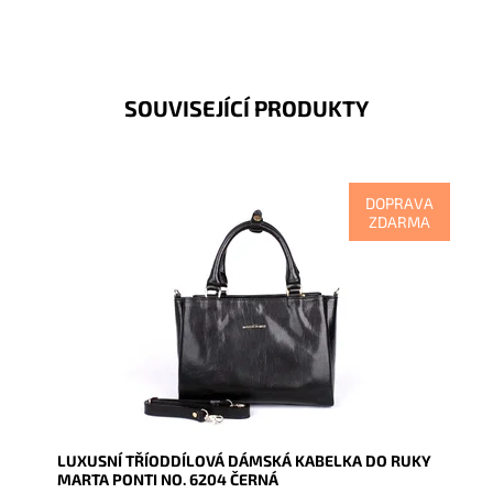
SOUVISEJÍCÍ PRODUKTY
DOPRAVA
ZDARMA
Tříoddílová luxusní kožená dámská kabelka do ruky
ideální velikosti portugalské značky Marta Ponti v
nádherné...
Dostupnost:
Skladem
Kód:
9959
Značka:
Marta Ponti
Záruka:
2 roky
LUXUSNÍ TŘÍODDÍLOVÁ DÁMSKÁ KABELKA DO RUKY
MARTA PONTI NO. 6204 ČERNÁ