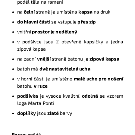
podél těla na rameni
na
čelní
straně je umístěna
kapsa
na druk
do hlavní části
se vstupuje
přes zip
vnitřní
prostor je nedělený
v podšívce jsou 2 otevřené kapsičky a jedna
zipová kapsa
na zadní
vnější
straně batohu je
zipová kapsa
batoh má
dvě nastavitelná ucha
v horní části je umístěno
malé ucho pro nošení
batohu
v ruce
podšívka
je vysoce kvalitní,
odolná
se vzorem
loga Marta Ponti
doplňky
jsou
zlaté
barvy
Barva:
hnědá