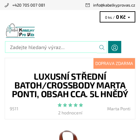
+420 705 007 081
info
@
kabelkyprovas.cz
0 Kč
0 ks /
DOPRAVA ZDARMA
LUXUSNÍ STŘEDNÍ
BATOH/CROSSBODY MARTA
PONTI, OBSAH CCA. 5L HNĚDÝ
9511
Marta Ponti
2 hodnocení