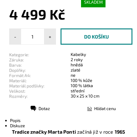
SKLADEM
4 499 Kč
-
+
Kabelky
Kategorie:
2 roky
Záruka:
hnědá
Barva:
zlaté
Doplňky:
ne
Formát A4:
100 % kůže
Materiál:
100 % látka
Materiál podšívky:
střední
Velikost:
30 x 25 x 10 cm
Rozměry:
Dotaz
Hlídat cenu
Tisk
Popis
Diskuze
Tradice značky Marta Ponti
začíná již v roce
1965