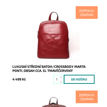
DOPRAVA
ZDARMA
Nejen luxus, kvalita na pohled i na dotek to vše se
odráží v tomto batohu tmavěčervené barvy o obsahu
cca. 5l,...
Dostupnost:
Skladem
Kód:
9509
Značka:
Marta Ponti
Záruka:
2 roky
LUXUSNÍ STŘEDNÍ BATOH/CROSSBODY MARTA
PONTI, OBSAH CCA. 5L TMAVĚČERVENÝ
4 499 Kč
DOPRAVA
ZDARMA
Nejen luxus, kvalita na pohled i na dotek to vše se
odráží v tomto batohu tmavěhnědé barvy o obsahu