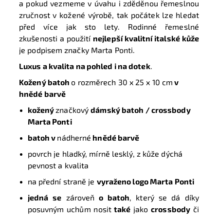
a pokud vezmeme v úvahu i zděděnou řemeslnou
zručnost v kožené výrobě, tak počátek lze hledat
před více jak sto lety. Rodinné řemeslné
zkušenosti a použití
nejlepší kvalitní italské kůže
je podpisem značky Marta Ponti.
Luxus a kvalita na pohled i na dotek
.
Kožený batoh
o rozměrech
30 x 25 x 10 cm
v
hnědé barvě
kožený
značkový
dámský batoh / crossbody
Marta Ponti
batoh v
nádherné
hnědé barvě
povrch je hladký, mírně lesklý, z kůže dýchá
pevnost a kvalita
na přední straně je
vyraženo logo Marta Ponti
jedná
se
zároveň
o batoh
, který se dá díky
posuvným uchům nosit
také
jako
crossbody
či