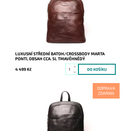
cca. 5l,...
Dostupnost:
Skladem
Kód:
9510
Značka:
Marta Ponti
Záruka:
2 roky
LUXUSNÍ STŘEDNÍ BATOH/CROSSBODY MARTA
PONTI, OBSAH CCA. 5L TMAVĚHNĚDÝ
4 499 Kč
DOPRAVA
ZDARMA
Nejen luxus, kvalita na pohled i na dotek to vše se
odráží v tomto batohu černé barvy o obsahu cca. 5l,
který se...
Dostupnost:
Skladem
Kód:
9512
Značka:
Marta Ponti
Záruka:
2 roky