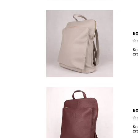
KO
Ko
cr
KO
Ko
cr