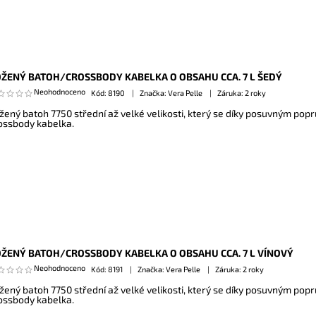
ŽENÝ BATOH/CROSSBODY KABELKA O OBSAHU CCA. 7 L ŠEDÝ
Neohodnoceno
Kód:
8190
Značka: Vera Pelle
Záruka: 2 roky
žený batoh 7750 střední až velké velikosti, který se díky posuvným popr
ossbody kabelka.
ŽENÝ BATOH/CROSSBODY KABELKA O OBSAHU CCA. 7 L VÍNOVÝ
Neohodnoceno
Kód:
8191
Značka: Vera Pelle
Záruka: 2 roky
žený batoh 7750 střední až velké velikosti, který se díky posuvným popr
ossbody kabelka.