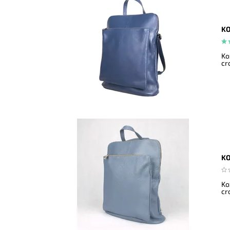
KO
Ko
cr
KO
Ko
cr