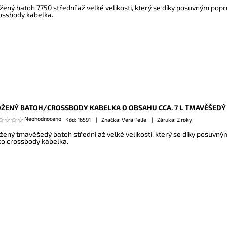
žený batoh 7750 střední až velké velikosti, který se díky posuvným popr
ossbody kabelka.
ŽENÝ BATOH/CROSSBODY KABELKA O OBSAHU CCA. 7 L TMAVĚŠEDÝ
Neohodnoceno
Kód:
16591
Značka: Vera Pelle
Záruka: 2 roky
žený tmavěšedý batoh střední až velké velikosti, který se díky posuvný
ko crossbody kabelka.