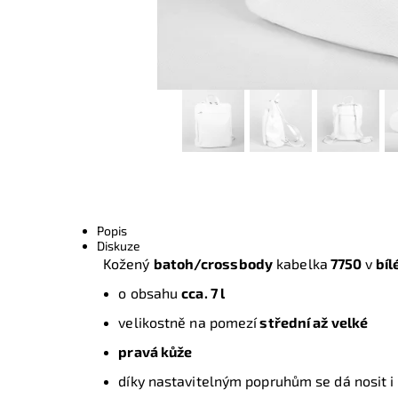
Popis
Diskuze
Kožený
batoh/crossbody
kabelka
7750
v
bíl
o obsahu
cca. 7 l
velikostně na pomezí
střední až velké
pravá kůže
díky nastavitelným popruhům se dá nosit i