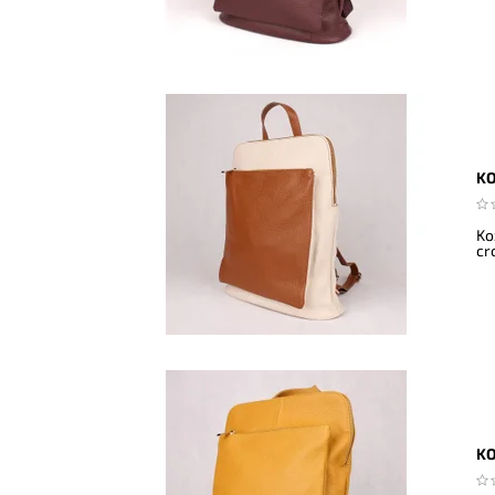
KO
Ko
cr
KO