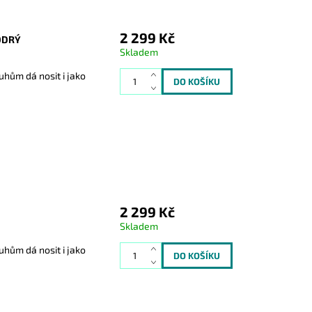
2 299 Kč
ODRÝ
Skladem
uhům dá nosit i jako
2 299 Kč
Skladem
uhům dá nosit i jako