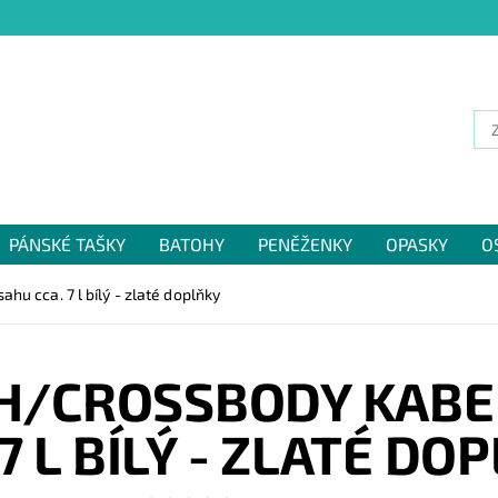
PÁNSKÉ TAŠKY
BATOHY
PENĚŽENKY
OPASKY
O
NÁM
u cca. 7 l bílý - zlaté doplňky
H/CROSSBODY KABE
 7 L BÍLÝ - ZLATÉ DO