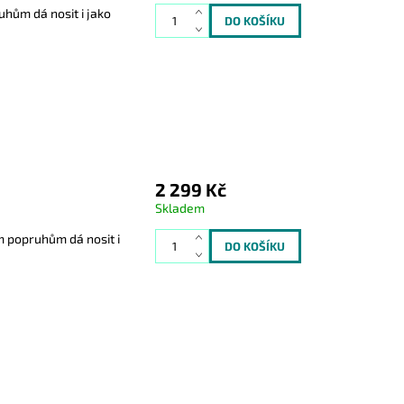
uhům dá nosit i jako
2 299 Kč
Skladem
m popruhům dá nosit i