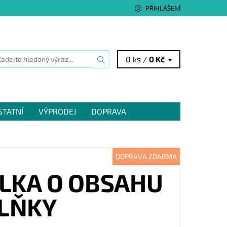
PŘIHLÁŠENÍ
0 ks /
0 Kč
STATNÍ
VÝPRODEJ
DOPRAVA
DOPRAVA ZDARMA
LKA O OBSAHU
PLŇKY