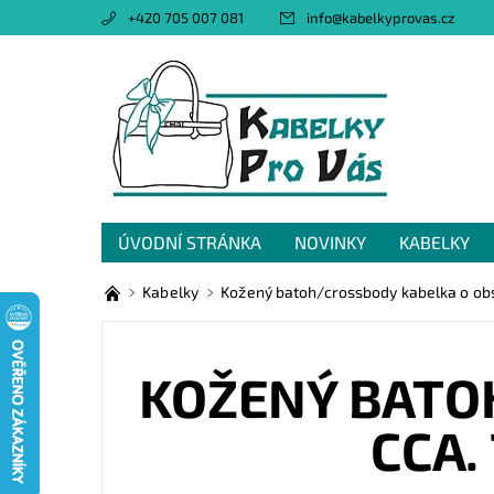
+420 705 007 081
info
@
kabelkyprovas.cz
ÚVODNÍ STRÁNKA
NOVINKY
KABELKY
OBCHODNÍ PODMÍNKY
GDPR
NAPIŠTE 
Kabelky
Kožený batoh/crossbody kabelka o obsah
KOŽENÝ BATO
CCA.