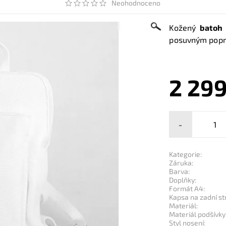
Neohodnoceno
Kožený
batoh 
posuvným popru
2 299
-
Kategorie:
Záruka:
Barva:
Doplňky:
Formát A4:
Kapsa na zadní st
Materiál:
Materiál podšívky
Styl nosení: