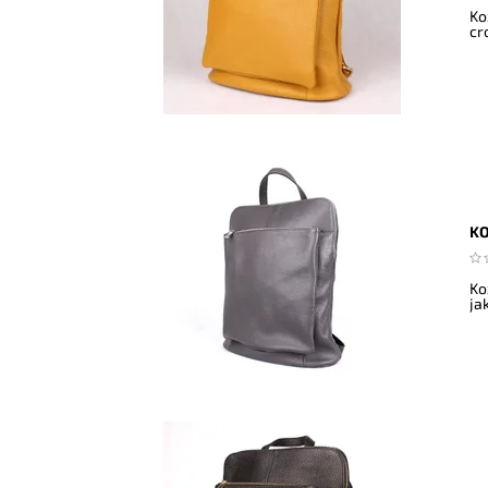
Ko
cr
KO
Ko
ja