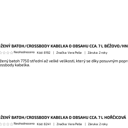
ŽENÝ BATOH/CROSSBODY KABELKA O OBSAHU CCA. 7 L BÉŽOVO/H
Neohodnoceno
Kód:
8192
Značka: Vera Pelle
Záruka: 2 roky
žený batoh 7750 střední až velké velikosti, který se díky posuvným popr
ossbody kabelka.
ŽENÝ BATOH/CROSSBODY KABELKA O OBSAHU CCA. 7 L HOŘČICOVÁ
Neohodnoceno
Kód:
8241
Značka: Vera Pelle
Záruka: 2 roky