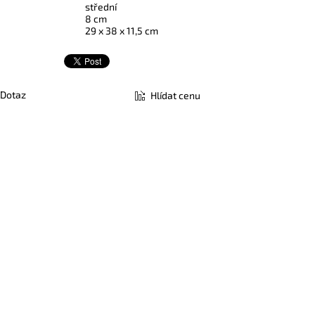
střední
8 cm
29 x 38 x 11,5 cm
Dotaz
Hlídat cenu