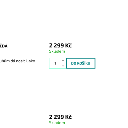
2 299 Kč
NĚDÁ
Skladem
uhům dá nosit i jako
2 299 Kč
Skladem