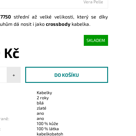
Vera Pelle
7750
střední až velké velikosti, který se díky
hům dá nosit i jako
crossbody
kabelka.
SKLADEM
 Kč
+
Kabelky
2 roky
bílá
zlaté
ano
ano
raně:
100 % kůže
100 % látka
:
kabelkobatoh