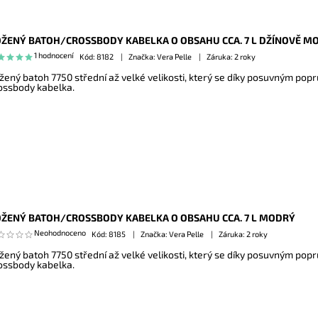
ŽENÝ BATOH/CROSSBODY KABELKA O OBSAHU CCA. 7 L DŽÍNOVĚ M
1 hodnocení
Kód:
8182
Značka: Vera Pelle
Záruka: 2 roky
žený batoh 7750 střední až velké velikosti, který se díky posuvným popr
ossbody kabelka.
ŽENÝ BATOH/CROSSBODY KABELKA O OBSAHU CCA. 7 L MODRÝ
Neohodnoceno
Kód:
8185
Značka: Vera Pelle
Záruka: 2 roky
žený batoh 7750 střední až velké velikosti, který se díky posuvným popr
ossbody kabelka.