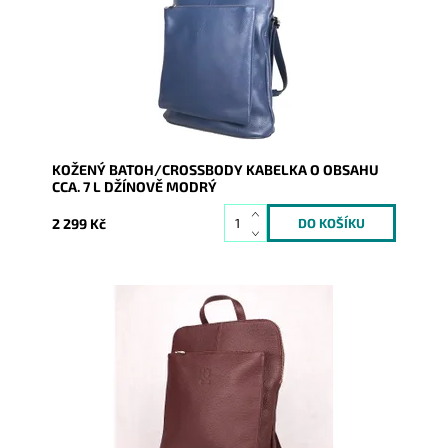
kabelka.
Dostupnost:
Skladem
Kód:
8182
Značka:
Vera Pelle
Záruka:
2 roky
KOŽENÝ BATOH/CROSSBODY KABELKA O OBSAHU
CCA. 7 L DŽÍNOVĚ MODRÝ
2 299 Kč
Kožený batoh 7750 střední až velké velikosti, který se
díky posuvným popruhům dá nosit i jako crossbody
kabelka.
Dostupnost:
Skladem
Kód:
8191
Značka:
Vera Pelle
Záruka:
2 roky