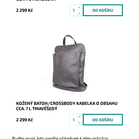
2 299 Kč
Kožený tmavěšedý batoh střední až velké velikosti,
který se díky posuvným popruhům dá nosit i jako
crossbody...
Dostupnost:
Skladem
Kód:
16591
Značka:
Vera Pelle
Záruka:
2 roky
KOŽENÝ BATOH/CROSSBODY KABELKA O OBSAHU
CCA. 7 L TMAVĚŠEDÝ
2 299 Kč
Buďte první, kdo napíše příspěvek k této položce.