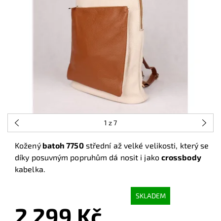
1
z 7
Kožený
batoh 7750
střední až velké velikosti, který se
díky posuvným popruhům dá nosit i jako
crossbody
kabelka.
SKLADEM
2 299 Kč