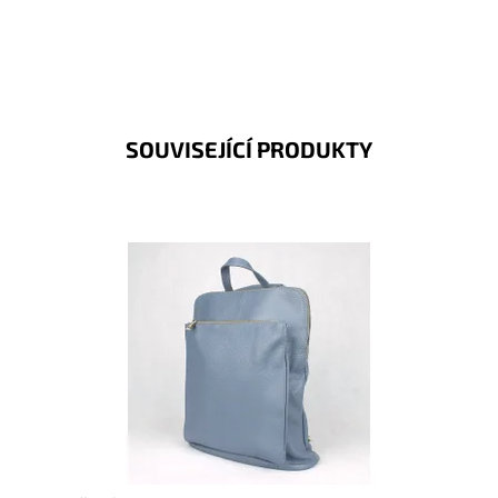
SOUVISEJÍCÍ PRODUKTY
Kožený batoh 7750 střední až velké velikosti, který se
díky posuvným popruhům dá nosit i jako crossbody
kabelka.
Dostupnost:
Skladem
Kód:
8185
Značka:
Vera Pelle
Záruka:
2 roky