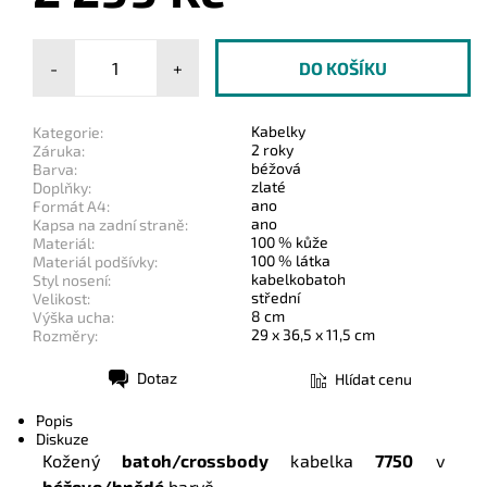
-
+
Kabelky
Kategorie:
2 roky
Záruka:
béžová
Barva:
zlaté
Doplňky:
ano
Formát A4:
ano
Kapsa na zadní straně:
100 % kůže
Materiál:
100 % látka
Materiál podšívky:
kabelkobatoh
Styl nosení:
střední
Velikost:
8 cm
Výška ucha:
29 x 36,5 x 11,5 cm
Rozměry:
Dotaz
Hlídat cenu
Tisk
Popis
Diskuze
Kožený
batoh/crossbody
kabelka
7750
v
béžovo/hnědé
barvě
.