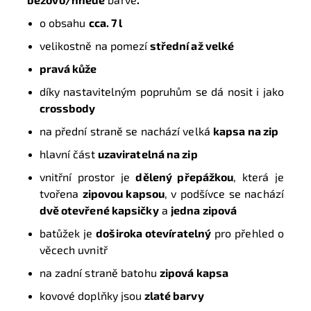
o obsahu
cca. 7 l
velikostně na pomezí
střední až velké
pravá kůže
díky nastavitelným popruhům se dá nosit i jako
crossbody
na přední straně se nachází velká
kapsa na zip
hlavní část
uzaviratelná na zip
vnitřní prostor je
dělený přepážkou
, která je
tvořena
zipovou kapsou
, v podšívce se nachází
dvě otevřené kapsičky
a
jedna zipová
batůžek je
doširoka otevíratelný
pro přehled o
věcech uvnitř
na zadní straně batohu
zipová kapsa
kovové doplňky jsou
zlaté barvy