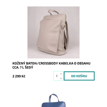
Kožený batoh 7750 střední až velké velikosti, který se
díky posuvným popruhům dá nosit i jako crossbody
kabelka.
Dostupnost:
Skladem
Kód:
8190
Značka:
Vera Pelle
Záruka:
2 roky
KOŽENÝ BATOH/CROSSBODY KABELKA O OBSAHU
CCA. 7 L ŠEDÝ
2 299 Kč
Kožený batoh 7750 střední až velké velikosti, který se
díky posuvným popruhům dá nosit i jako crossbody