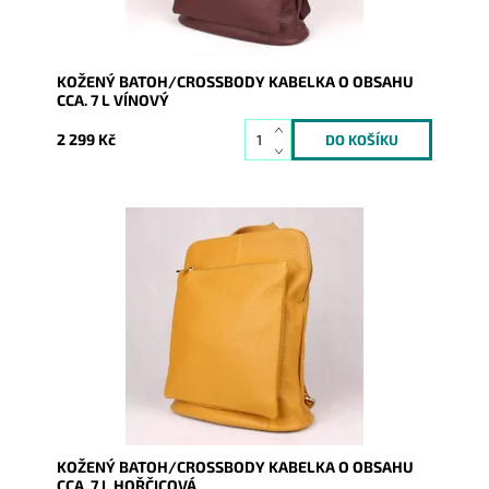
KOŽENÝ BATOH/CROSSBODY KABELKA O OBSAHU
CCA. 7 L VÍNOVÝ
2 299 Kč
Kožený batoh 7750 střední až velké velikosti, který se
díky posuvným popruhům dá nosit i jako crossbody
kabelka.
Dostupnost:
Skladem
Kód:
8241
Značka:
Vera Pelle
Záruka:
2 roky
KOŽENÝ BATOH/CROSSBODY KABELKA O OBSAHU
CCA. 7 L HOŘČICOVÁ