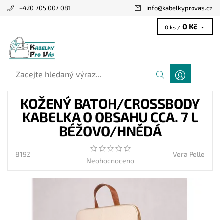
+420 705 007 081
info
@
kabelkyprovas.cz
0 Kč
0 ks /
KOŽENÝ BATOH/CROSSBODY
KABELKA O OBSAHU CCA. 7 L
BÉŽOVO/HNĚDÁ
8192
Vera Pelle
Neohodnoceno