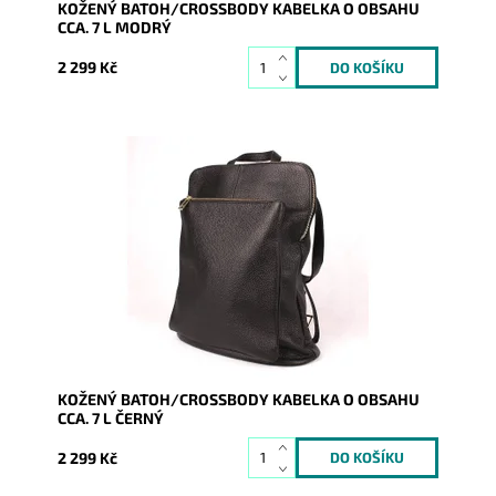
KOŽENÝ BATOH/CROSSBODY KABELKA O OBSAHU
CCA. 7 L MODRÝ
2 299 Kč
Kožený batoh 7750 střední až velké velikosti, který se
díky posuvným popruhům dá nosit i jako crossbody
kabelka.
Dostupnost:
Skladem
Kód:
8187
Značka:
Vera Pelle
Záruka:
2 roky
KOŽENÝ BATOH/CROSSBODY KABELKA O OBSAHU
CCA. 7 L ČERNÝ
2 299 Kč