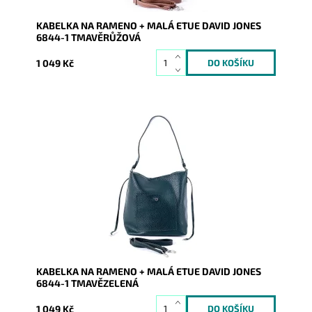
KABELKA NA RAMENO + MALÁ ETUE DAVID JONES
6844-1 TMAVĚRŮŽOVÁ
1 049 Kč
Středně velká tmavězelená kabelka na rameno David
Jones, uvnitř které je vložena malá látková etue.
Dostupnost:
Skladem
Kód:
16557
Značka:
David Jones Paris
Záruka:
2 roky
KABELKA NA RAMENO + MALÁ ETUE DAVID JONES
6844-1 TMAVĚZELENÁ
1 049 Kč