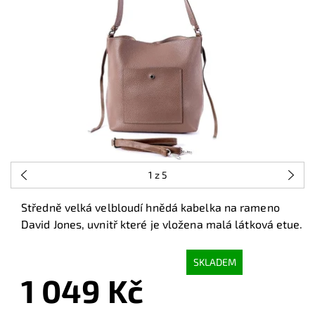
1
z 5
Středně velká velbloudí hnědá kabelka na rameno
David Jones, uvnitř které je vložena malá látková etue.
SKLADEM
1 049 Kč