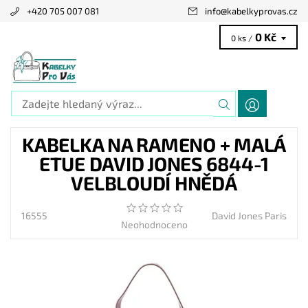
+420 705 007 081
info
@
kabelkyprovas.cz
0 Kč
0 ks /
KABELKA NA RAMENO + MALÁ
ETUE DAVID JONES 6844-1
VELBLOUDÍ HNĚDÁ
16555
David Jones Paris
Neohodnoceno