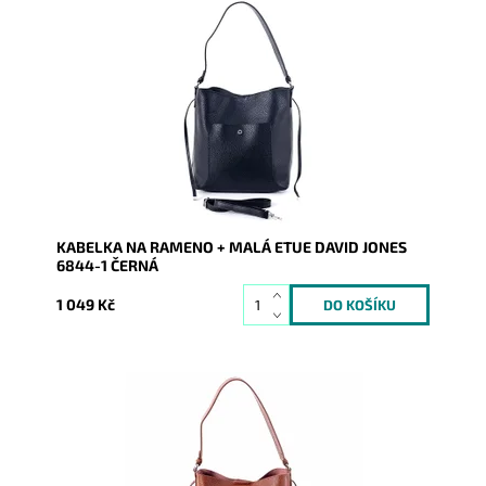
Středně velká černá kabelka na rameno David Jones,
uvnitř které je vložena malá látková etue.
Dostupnost:
Skladem
Kód:
16553
Značka:
David Jones Paris
Záruka:
2 roky
KABELKA NA RAMENO + MALÁ ETUE DAVID JONES
6844-1 ČERNÁ
1 049 Kč
Středně velká hnědá kabelka na rameno David Jones,
uvnitř které je vložena malá látková etue.
Dostupnost:
Skladem
Kód:
16554