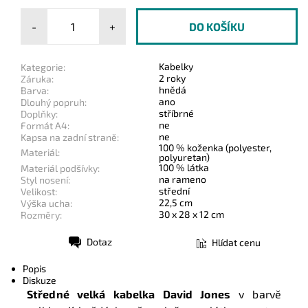
-
+
Kabelky
Kategorie:
2 roky
Záruka:
hnědá
Barva:
ano
Dlouhý popruh:
stříbrné
Doplňky:
ne
Formát A4:
ne
Kapsa na zadní straně:
100 % koženka (polyester,
Materiál:
polyuretan)
100 % látka
Materiál podšívky:
na rameno
Styl nosení:
střední
Velikost:
22,5 cm
Výška ucha:
30 x 28 x 12 cm
Rozměry:
Dotaz
Hlídat cenu
Tisk
Popis
Diskuze
Středné velká kabelka David Jones
v barvě