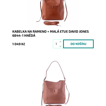
Značka:
David Jones Paris
Záruka:
2 roky
KABELKA NA RAMENO + MALÁ ETUE DAVID JONES
6844-1 HNĚDÁ
1 049 Kč
Středně velká tmavěrůžová kabelka na rameno David
Jones, uvnitř které je vložena malá látková etue.
Dostupnost:
Skladem
Kód:
16556
Značka:
David Jones Paris
Záruka:
2 roky