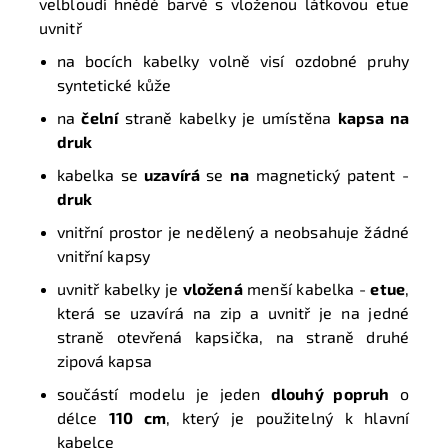
velbloudí hnědé barvě s vloženou látkovou etue
uvnitř
na bocích kabelky volně visí ozdobné pruhy
syntetické kůže
na
čelní
straně kabelky je umístěna
kapsa na
druk
kabelka se
uzavírá
se
na
magnetický patent -
druk
vnitřní prostor je nedělený a neobsahuje žádné
vnitřní kapsy
uvnitř kabelky je
vložená
menší kabelka -
etue
,
která se uzavírá na zip a uvnitř
je na jedné
straně otevřená kapsička, na straně druhé
zipová kapsa
součástí modelu je jeden
dlouhý popruh
o
délce
110 cm
, který je použitelný k hlavní
kabelce