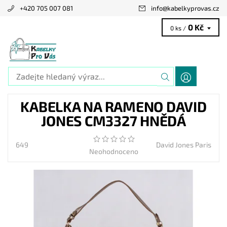
+420 705 007 081
info
@
kabelkyprovas.cz
0 Kč
0 ks /
KABELKA NA RAMENO DAVID
JONES CM3327 HNĚDÁ
649
David Jones Paris
Neohodnoceno