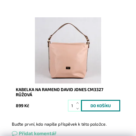
Velká kabelka na rameno s neděleným vnitřním
prostorem na formát A4.
Dostupnost:
Skladem
Kód:
651
Značka:
David Jones Paris
Záruka:
2 roky
KABELKA NA RAMENO DAVID JONES CM3327
RŮŽOVÁ
899 Kč
Buďte první, kdo napíše příspěvek k této položce.
Přidat komentář