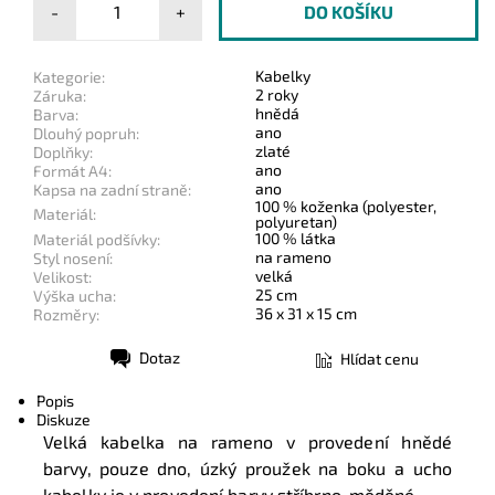
-
+
Kabelky
Kategorie:
2 roky
Záruka:
hnědá
Barva:
ano
Dlouhý popruh:
zlaté
Doplňky:
ano
Formát A4:
ano
Kapsa na zadní straně:
100 % koženka (polyester,
Materiál:
polyuretan)
100 % látka
Materiál podšívky:
na rameno
Styl nosení:
velká
Velikost:
25 cm
Výška ucha:
36 x 31 x 15 cm
Rozměry:
Dotaz
Hlídat cenu
Tisk
Popis
Diskuze
Velká kabelka na rameno v provedení hnědé
barvy, pouze dno, úzký proužek na boku a ucho
kabelky je v provedení barvy stříbrno-měděné.