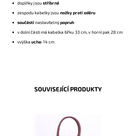
d
oplňky jsou
stříbrné
zespodu kabelky jsou
nožky proti oděru
s
oučástí
nastavitelný
popruh
v dolní části má kabelka šířku 33 cm, v horní pak 28 cm
vvýška
ucha:
14 cm
SOUVISEJÍCÍ PRODUKTY
Předností u této kabelky je, že stále drží svůj elegantní
tvar, a že díky své velikosti se do ní vejde i formát...