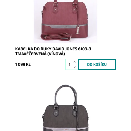
Dostupnost:
Skladem
Kód:
7713
Značka:
David Jones Paris
Záruka:
2 roky
KABELKA DO RUKY DAVID JONES 6103-3
TMAVĚČERVENÁ (VÍNOVÁ)
1 099 Kč
Předností u této kabelky je, že stále drží svůj elegantní
tvar, a že díky své velikosti se do ní vejde i formát...
Dostupnost:
Skladem
Kód:
7714
Značka:
David Jones Paris
Záruka:
2 roky