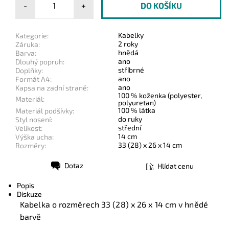
-
+
Kabelky
Kategorie:
2 roky
Záruka:
hnědá
Barva:
ano
Dlouhý popruh:
stříbrné
Doplňky:
ano
Formát A4:
ano
Kapsa na zadní straně:
100 % koženka (polyester,
Materiál:
polyuretan)
100 % látka
Materiál podšívky:
do ruky
Styl nosení:
střední
Velikost:
14 cm
Výška ucha:
33 (28) x 26 x 14 cm
Rozměry:
Dotaz
Hlídat cenu
Tisk
Popis
Diskuze
Kabelka o rozměrech
33 (28) x 26 x 14 cm
v hnědé
barvě