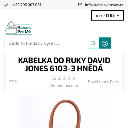
+420 705 007 081
info
@
kabelkyprovas.cz
0 Kč
0 ks /
KABELKA DO RUKY DAVID
JONES 6103-3 HNĚDÁ
7715
David Jones Paris
Neohodnoceno