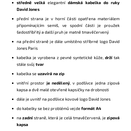
středně velká
elegantní
dámská kabelka do ruky
David Jones
p
řední strana je v horní části opatřena materiálem
připomínajícím semiš,
ve spodní části je proužek
šedostříbřitý a další pruh je matně tmavěčervený
n
a přední straně je dále umístěno stříbrné logo David
Jones Paris
k
abelka je vyrobena z pevné syntetické kůže,
drží
tak
stále svůj
tvar
kabelka se
uzavírá na zip
vnitřní prostor
je nedělený
, v podšívce jedna zipová
kapsa a dvě malé otevřené kapsičky na drobnosti
dále je uvnitř na podšívce kovové logo David Jones
do kabelky se bez problémů vejde
formát A4
n
a
zadní
straně, která je celá
tmavěčervená
, je
zipová
kapsa