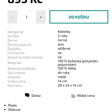
-
+
Kabelky
Kategorie:
2 roky
Záruka:
černá
Barva:
ano
Dlouhý popruh:
stříbrné
Doplňky:
ne
Formát A4:
ne
Kapsa na zadní straně:
100 % koženka (polyester,
Materiál:
polyuretan)
100 % látka
Materiál podšívky:
do ruky
Styl nosení:
malá
Velikost:
14 cm
Výška ucha:
28 x 24 x 14 cm
Rozměry:
Dotaz
Hlídat cenu
Tisk
Popis
Diskuze