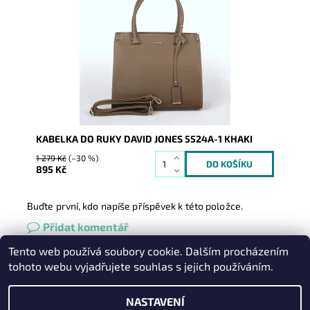
je rozdělení na dvě části, z nichž každá je uzavřena...
Dostupnost:
Skladem
Kód:
857
Značka:
David Jones Paris
Záruka:
2 roky
KABELKA DO RUKY DAVID JONES 5524A-1 KHAKI
1 279 Kč
(–30 %)
895 Kč
Buďte první, kdo napíše příspěvek k této položce.
Přidat komentář
Tento web používá soubory cookie. Dalším procházením
Heureka.cz
|
Zboží.cz
|
Oázakabelek
tohoto webu vyjadřujete souhlas s jejich používáním.
NASTAVENÍ