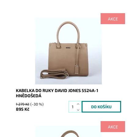
AKCE
Malá rozměry, ale velká svojí elegancí. Její předností
je rozdělení na dvě části, z nichž každá je uzavřena...
Dostupnost:
Skladem
Kód:
856
Značka:
David Jones Paris
Záruka:
2 roky
KABELKA DO RUKY DAVID JONES 5524A-1
HNĚDOŠEDÁ
1 279 Kč
(–30 %)
895 Kč
AKCE
Malá rozměry, ale velká svojí elegancí. Její předností