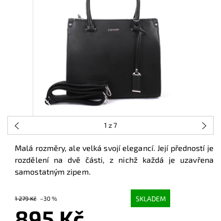
1
z 7
Malá rozměry, ale velká svojí elegancí. Její předností je
rozdělení na dvě části, z nichž každá je uzavřena
samostatným zipem.
SKLADEM
1 279 Kč
–30 %
895 Kč