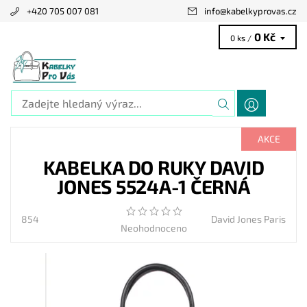
+420 705 007 081
info
@
kabelkyprovas.cz
0 Kč
0 ks /
AKCE
KABELKA DO RUKY DAVID
JONES 5524A-1 ČERNÁ
854
David Jones Paris
Neohodnoceno