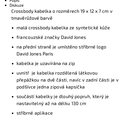
Popis
Diskuze
Crossbody kabelka o rozměrech 19 x 12 x 7 cm v
tmavěrůžové barvě
malá crossbody kabelka
ze syntetické kůže
francouzské značky
David Jones
na přední straně je umístěno stříbrné logo
David Jones Paris
kabelka je
uzavírána na zip
u
vnitř je kabelka rozdělená látkovou
přepážkou na dvě části, navíc v zadní části je v
podšívce jedna zipová kapsička
součástí
kabelky je
dlouhý
popruh, který je
nastavitelný až na délku
130 cm
stříbrné
aplikace