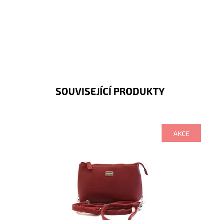
SOUVISEJÍCÍ PRODUKTY
AKCE
Crossbody kabelka je menších rozměrů, ale v široké
barevné škále, do níž se vejde vše základní ke
každodenní...
Dostupnost:
Skladem
Kód:
1659
Značka:
David Jones Paris
Záruka:
2 roky