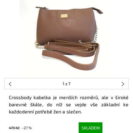
1
z 7
Crossbody kabelka je menších rozměrů, ale v široké
barevné škále, do níž se vejde vše základní ke
každodenní potřebě žen a slečen.
SKLADEM
479 Kč
–27 %