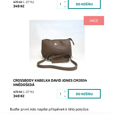
479 Kč
(–27 %)
349 Kč
AKCE
Crossbody kabelka je menších rozměrů, ale v široké
barevné škále, do níž se vejde vše základní ke
každodenní...
Dostupnost:
Skladem
Kód:
1664
Značka:
David Jones Paris
Záruka:
2 roky
CROSSBODY KABELKA DAVID JONES CM3934
HNĚDOŠEDÁ
479 Kč
(–27 %)
349 Kč
Buďte první, kdo napíše příspěvek k této položce.