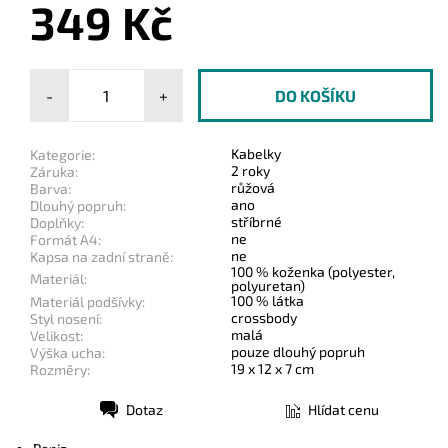
349 Kč
-
+
Kabelky
Kategorie:
2 roky
Záruka:
růžová
Barva:
ano
Dlouhý popruh:
stříbrné
Doplňky:
ne
Formát A4:
ne
Kapsa na zadní straně:
100 % koženka (polyester,
Materiál:
polyuretan)
100 % látka
Materiál podšívky:
crossbody
Styl nosení:
malá
Velikost:
pouze dlouhý popruh
Výška ucha:
19 x 12 x 7 cm
Rozměry:
Dotaz
Hlídat cenu
Tisk