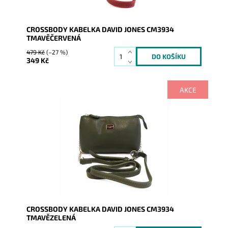
CROSSBODY KABELKA DAVID JONES CM3934
TMAVĚČERVENÁ
479 Kč
(–27 %)
349 Kč
AKCE
Crossbody kabelka je menších rozměrů, ale v široké
barevné škále, do níž se vejde vše základní ke
každodenní...
Dostupnost:
Skladem
Kód:
1661
Značka:
David Jones Paris
Záruka:
2 roky
CROSSBODY KABELKA DAVID JONES CM3934
TMAVĚZELENÁ