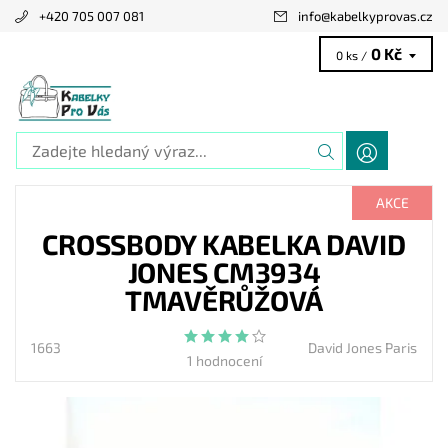
+420 705 007 081
info
@
kabelkyprovas.cz
0 Kč
0 ks /
AKCE
CROSSBODY KABELKA DAVID
JONES CM3934
TMAVĚRŮŽOVÁ
1663
David Jones Paris
1 hodnocení