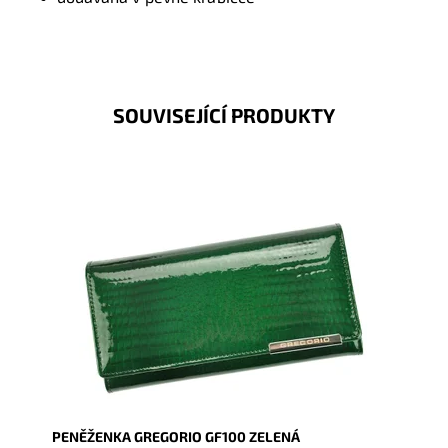
SOUVISEJÍCÍ PRODUKTY
Velmi krásná peněženka, svým vzhledem zaujme na
první pohled nejednu ženu.
Dostupnost:
Skladem
Kód:
1873
Značka:
Gregorio
Záruka:
2 roky
PENĚŽENKA GREGORIO GF100 ZELENÁ