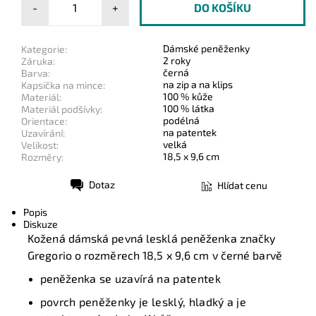
-
+
Dámské peněženky
Kategorie:
2 roky
Záruka:
černá
Barva:
na zip a na klips
Kapsička na mince:
100 % kůže
Materiál:
100 % látka
Materiál podšívky:
podélná
Orientace:
na patentek
Uzavírání:
velká
Velikost:
18,5 x 9,6 cm
Rozměry:
Dotaz
Hlídat cenu
Tisk
Popis
Diskuze
Kožená dámská pevná lesklá peněženka značky
Gregorio o rozměrech 18,5 x 9,6 cm v černé barvě
peněženka
se uzavírá na patentek
povrch peněženky je lesklý, hladký a je