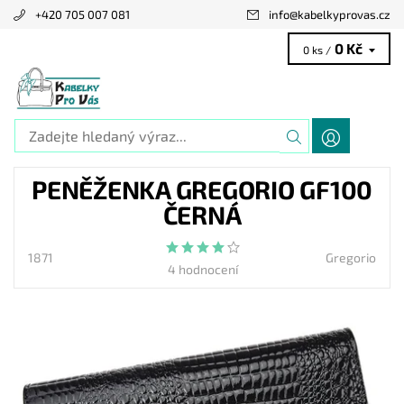
+420 705 007 081
info
@
kabelkyprovas.cz
0 Kč
0 ks /
PENĚŽENKA GREGORIO GF100
ČERNÁ
1871
Gregorio
4 hodnocení