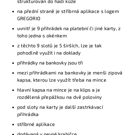
strukturován do hadí kůže
na přední straně je stříbrná aplikace s logem
GREGORIO
uvnitř je
9 přihrádek na platební
či jiné
karty
, z
toho jedna s okénkem
z těchto 9 slotů je
5
širších, lze je tak
pohodlně
využít i na doklady
přihrádky na bankovky jsou tři
mezi přihrádkami na bankovky je menši zipová
kapsa, kterou lze využít třeba na mince
hlavní
kapsa na mince
je
na klips
a je
rozdělená přepážkou na dvě poloviny
pod sloty na karty je další zastrkávací
přihrádka
stříbrné
aplikace
dodávaná v pevné krabičce