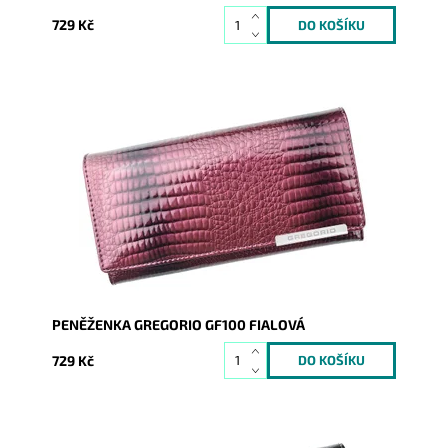
729 Kč
Velmi krásná peněženka, svým vzhledem zaujme na
první pohled nejednu ženu.
Dostupnost:
Skladem
Kód:
1874
Značka:
Gregorio
Záruka:
2 roky
PENĚŽENKA GREGORIO GF100 FIALOVÁ
729 Kč