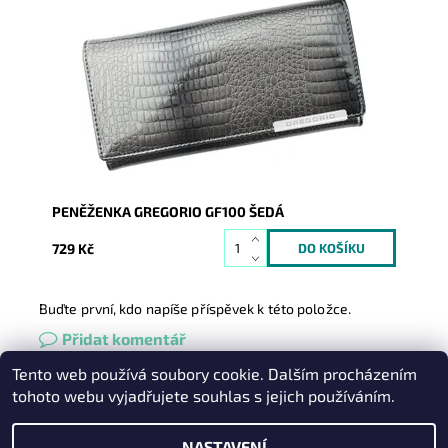
Velmi krásná peněženka, svým vzhledem zaujme na
první pohled nejednu ženu.
Dostupnost:
Skladem
Kód:
8327
Značka:
Gregorio
Záruka:
2 roky
PENĚŽENKA GREGORIO GF100 ŠEDÁ
729 Kč
Buďte první, kdo napíše příspěvek k této položce.
Přidat komentář
Tento web používá soubory cookie. Dalším procházením
Heureka.cz
|
Zboží.cz
|
Oázakabelek
tohoto webu vyjadřujete souhlas s jejich používáním.
NASTAVENÍ