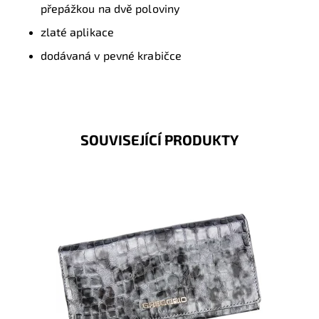
přepážkou na dvě poloviny
zlaté aplikace
dodávaná v pevné krabičce
SOUVISEJÍCÍ PRODUKTY
Velmi krásná peněženka, jejíž povrch imituje krokodýlí
kůži. Novinka, která svým vzhledem zaujme na první
pohled...
Dostupnost:
Skladem
Kód:
1501
Značka:
Gregorio
Záruka:
2 roky