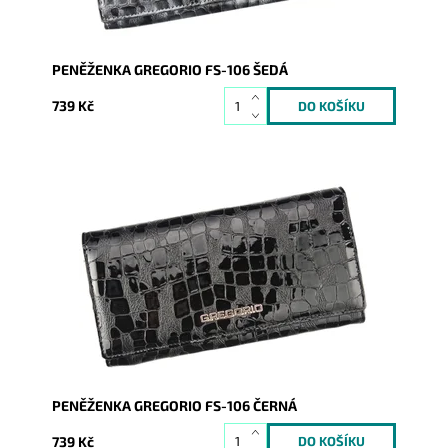
PENĚŽENKA GREGORIO FS-106 ŠEDÁ
739 Kč
Velmi krásná peněženka, jejíž povrch imituje krokodýlí
kůži. Novinka, která svým vzhledem zaujme na první
pohled...
Dostupnost:
Skladem
Kód:
1504
Značka:
Gregorio
Záruka:
2 roky
PENĚŽENKA GREGORIO FS-106 ČERNÁ
739 Kč