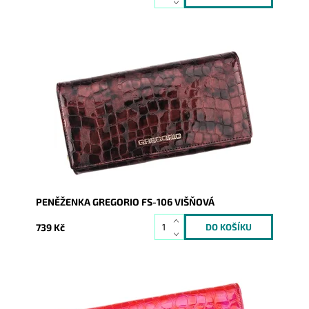
Velmi krásná peněženka, jejíž povrch imituje krokodýlí
kůži. Novinka, která svým vzhledem zaujme na první
pohled...
Dostupnost:
Skladem
Kód:
1500
Značka:
Gregorio
Záruka:
2 roky
PENĚŽENKA GREGORIO FS-106 VIŠŇOVÁ
739 Kč
Velmi krásná peněženka, jejíž povrch imituje krokodýlí
kůži. Novinka, která svým vzhledem zaujme na první