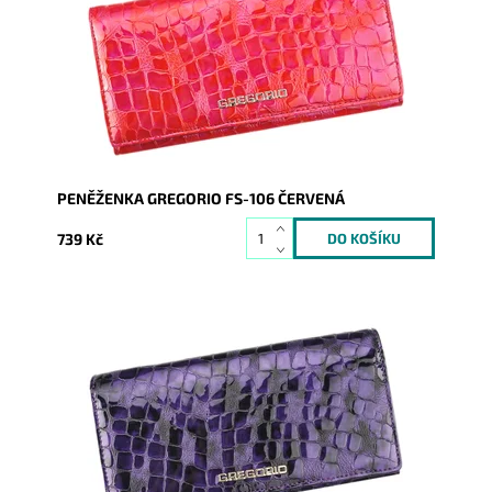
pohled...
Dostupnost:
Skladem
Kód:
1541
Značka:
Gregorio
Záruka:
2 roky
PENĚŽENKA GREGORIO FS-106 ČERVENÁ
739 Kč
Velmi krásná peněženka, jejíž povrch imituje krokodýlí
kůži. Novinka, která svým vzhledem zaujme na první
pohled...
Dostupnost:
Skladem
Kód:
1542
Značka:
Gregorio
Záruka:
2 roky