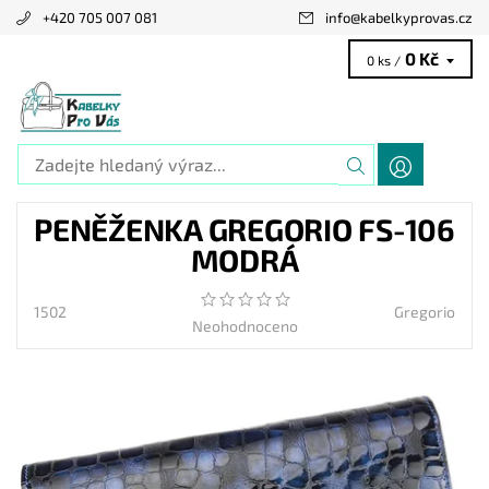
+420 705 007 081
info
@
kabelkyprovas.cz
0 Kč
0 ks /
PENĚŽENKA GREGORIO FS-106
MODRÁ
1502
Gregorio
Neohodnoceno