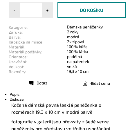
-
+
Dámské peněženky
Kategorie:
2 roky
Záruka:
modrá
Barva:
2x zipová
Kapsička na mince:
100 % kůže
Materiál:
100 % látka
Materiál podšívky:
podélná
Orientace:
na patentek
Uzavírání:
velká
Velikost:
19,3 x 10 cm
Rozměry:
Dotaz
Hlídat cenu
Tisk
Popis
Diskuze
Kožená dámská pevná lesklá peněženka o
rozměrech 19,3 x 10 cm v modré barvě
fotografie v galerii jsou převzaty z šedé verze
peněženky pro představu vnitřního uspořádání