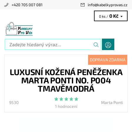
+420 705 007 081
info
@
kabelkyprovas.cz
0 Kč
0 ks /
DOPRAVA ZDARMA
LUXUSNÍ KOŽENÁ PENĚŽENKA
MARTA PONTI NO. P004
TMAVĚMODRÁ
9530
Marta Ponti
1 hodnocení