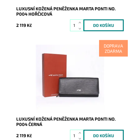
LUXUSNÍ KOŽENÁ PENĚŽENKA MARTA PONTI NO.
P004 HOŘČICOVÁ
2 119 Kč
DOPRAVA
ZDARMA
Luxusní černá peněženka kde uvnitř je vše přehledně
uspořádané a po otevření peněženky v ní vše hned
naleznete....
Dostupnost:
Skladem
Kód:
8727
Značka:
Marta Ponti
Záruka:
2 roky
LUXUSNÍ KOŽENÁ PENĚŽENKA MARTA PONTI NO.
P004 ČERNÁ
2 119 Kč