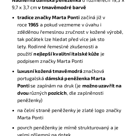
9,7 x 3,7 cm
v tmavěmodré barvě
tradice značky Marta Ponti
začíná již v
roce
1965
a pokud vezmeme v úvahu i
zděděnou řemeslnou zručnost v kožené výrobě,
tak počátek lze hledat před více jak sto
lety. Rodinné řemeslné zkušenosti a
použití
nejlepší kvalitní italské kůže
je
podpisem značky Marta Ponti
luxusní kožená tmavěmodrá
značková
portugalská
dámská peněženka Marta
Ponti
se zapínám na druk (je
možno uzavřít na
dvou
různých
pozicích
, dle zaplněnosti
peněženky)
na čelní straně peněženky je zlaté logo značky
Marta Ponti
povrch peněženky je mírně strukturovaný a je
velmi příjemný na dotek