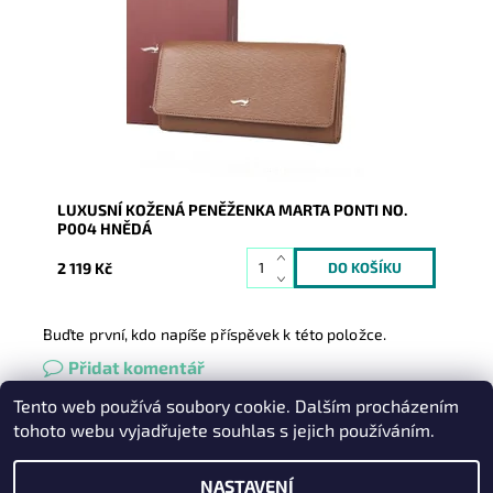
uspořádané a po otevření peněženky v ní vše hned
naleznete....
Dostupnost:
Skladem
Kód:
20362
Značka:
Marta Ponti
Záruka:
2 roky
LUXUSNÍ KOŽENÁ PENĚŽENKA MARTA PONTI NO.
P004 HNĚDÁ
2 119 Kč
Buďte první, kdo napíše příspěvek k této položce.
Přidat komentář
Tento web používá soubory cookie. Dalším procházením
Heureka.cz
|
Zboží.cz
|
Oázakabelek
tohoto webu vyjadřujete souhlas s jejich používáním.
NASTAVENÍ