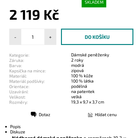
SKLADEM
2 119 Kč
-
+
Dámské peněženky
Kategorie:
2 roky
Záruka:
modrá
Barva:
zipová
Kapsička na mince:
100 % kůže
Materiál:
100 % látka
Materiál podšívky:
podélná
Orientace:
na patentek
Uzavírání:
velká
Velikost:
19,3 x 9,7 x 3,7 cm
Rozměry:
Dotaz
Hlídat cenu
Tisk
Popis
Diskuze
Nádherná dámská
peněženka
o rozměrech 19,3 x