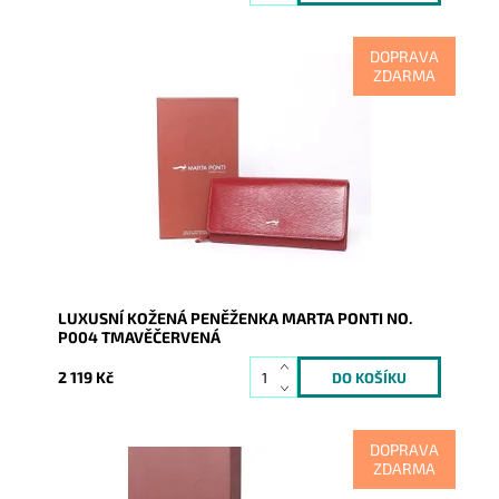
DOPRAVA
ZDARMA
Luxusní tmavěčervená peněženka kde uvnitř je vše
přehledně uspořádané a po otevření peněženky v ní
vše hned...
Dostupnost:
Skladem
Kód:
8595
Značka:
Marta Ponti
Záruka:
2 roky
LUXUSNÍ KOŽENÁ PENĚŽENKA MARTA PONTI NO.
P004 TMAVĚČERVENÁ
2 119 Kč
DOPRAVA
ZDARMA
Luxusní hnědá peněženka kde uvnitř je vše přehledně