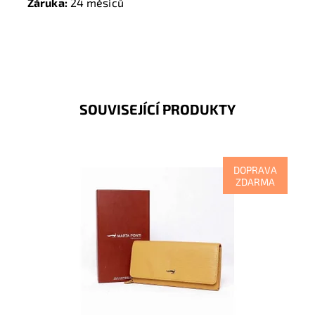
Záruka:
24 měsíců
SOUVISEJÍCÍ PRODUKTY
DOPRAVA
ZDARMA
Luxusní hořčicová peněženka kde uvnitř je vše
přehledně uspořádané a po otevření peněženky v ní
vše hned...
Dostupnost:
Skladem
Kód:
8594
Značka:
Marta Ponti
Záruka:
2 roky