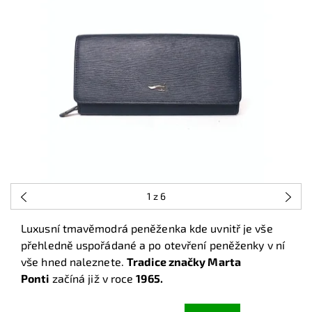
1
z 6
Luxusní tmavěmodrá peněženka kde uvnitř je vše
přehledně uspořádané a po otevření peněženky v ní
vše hned naleznete.
Tradice značky Marta
Ponti
začíná již v roce
1965.