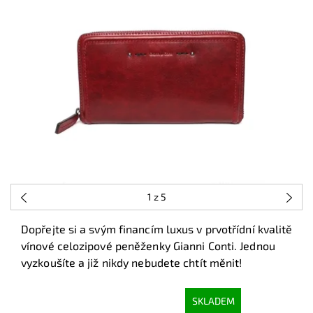
1
z 5
Dopřejte si a svým financím luxus v prvotřídní kvalitě
vínové celozipové peněženky Gianni Conti. Jednou
vyzkoušíte a již nikdy nebudete chtít měnit!
SKLADEM