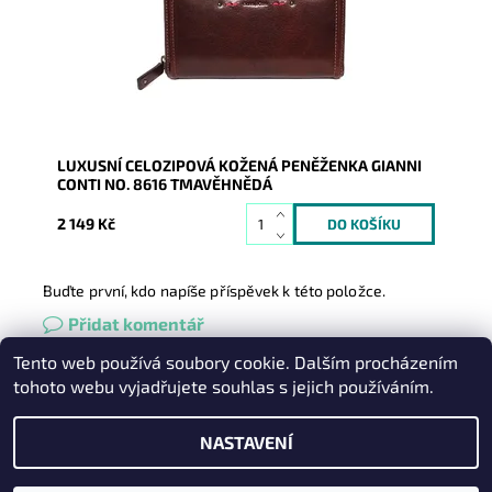
Dostupnost:
Skladem
Kód:
9529
Značka:
Gianni Conti
Záruka:
2 roky
LUXUSNÍ CELOZIPOVÁ KOŽENÁ PENĚŽENKA GIANNI
CONTI NO. 8616 TMAVĚHNĚDÁ
2 149 Kč
Buďte první, kdo napíše příspěvek k této položce.
Přidat komentář
Tento web používá soubory cookie. Dalším procházením
Heureka.cz
|
Zboží.cz
|
Oázakabelek
tohoto webu vyjadřujete souhlas s jejich používáním.
NASTAVENÍ
2026 © Kabelky pro Vás, všechna práva vyhrazena