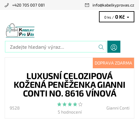
+420 705 007 081
info
@
kabelkyprovas.cz
0 Kč
0 ks /
DOPRAVA ZDARMA
LUXUSNÍ CELOZIPOVÁ
KOŽENÁ PENĚŽENKA GIANNI
CONTI NO. 8616 VÍNOVÁ
9528
Gianni Conti
5 hodnocení