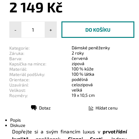
2 149 Kč
-
+
Dámské peněženky
Kategorie:
2 roky
Záruka:
červená
Barva:
zipová
Kapsička na mince:
100 % kůže
Materiál:
100 % látka
Materiál podšívky:
podélná
Orientace:
celozipová
Uzavírání:
velká
Velikost:
19 x 10,5 cm
Rozměry:
Dotaz
Hlídat cenu
Tisk
Popis
Diskuze
Dopřejte si a svým financím luxus v
prvotřídní
kvalitě
peněženek
Gianni Conti
. Jednou