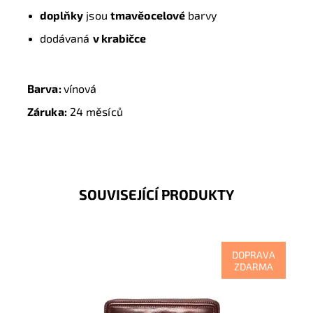
doplňky
jsou
tmavěocelové
barvy
dodávaná
v krabičce
Barva:
vínová
Záruka:
24 měsíců
SOUVISEJÍCÍ PRODUKTY
DOPRAVA
ZDARMA
Dopřejte si a svým financím luxus v prvotřídní kvalitě
tmavěhnědé celozipové peněženky Gianni Conti.
Jednou...