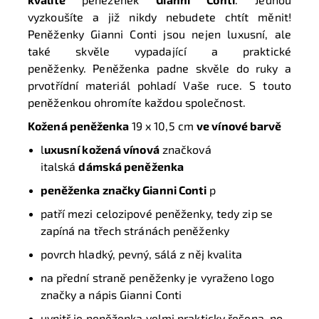
vyzkoušíte a již nikdy nebudete chtít měnit!
Peněženky Gianni Conti jsou nejen luxusní, ale
také skvěle vypadající a praktické
peněženky. Peněženka padne skvěle do ruky a
prvotřídní materiál pohladí Vaše ruce. S touto
peněženkou ohromíte každou společnost.
Kožená peněženka
19 x 10,5 cm
ve vínové barvě
l
uxusní kožená vínová
značková
italská
dámská peněženka
peněženka značky Gianni Conti
p
patří mezi celozipové peněženky, tedy zip se
zapíná na třech stránách peněženky
povrch hladký, pevný, sálá z něj kvalita
na přední straně peněženky je vyraženo logo
značky a nápis Gianni Conti
uvnitř je peněženka velmi prakticky řešena, po