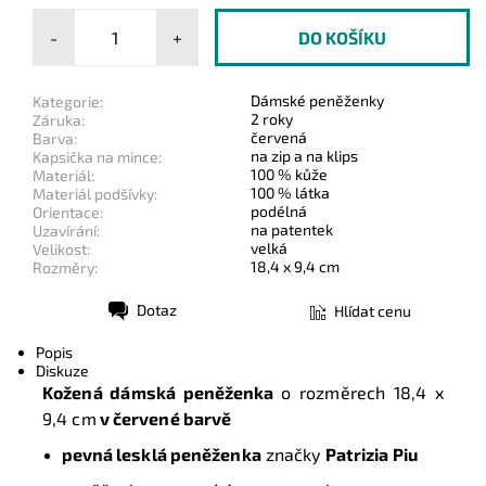
-
+
Dámské peněženky
Kategorie:
2 roky
Záruka:
červená
Barva:
na zip a na klips
Kapsička na mince:
100 % kůže
Materiál:
100 % látka
Materiál podšívky:
podélná
Orientace:
na patentek
Uzavírání:
velká
Velikost:
18,4 x 9,4 cm
Rozměry:
Dotaz
Hlídat cenu
Tisk
Popis
Diskuze
Kožená dámská peněženka
o rozměrech
18,4 x
9,4 cm
v červené barvě
pevná lesklá peněženka
značky
Patrizia Piu