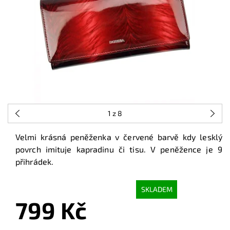
1
z 8
Velmi krásná peněženka v červené barvě kdy lesklý
povrch imituje kapradinu či tisu. V peněžence je 9
přihrádek.
SKLADEM
799 Kč