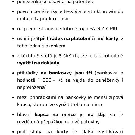
peněženka se uzavírá na patentek
povrch peněženky je lesklý a je strukturován do
imitace kapradin či tisu
na přední straně je stříbrné logo PATRIZIA PIU
uvnitř je
9 přihrádek na platební
či jiné
karty
, z
toho jedna s okénkem
z těchto 9 slotů je
5
širších, lze je tak pohodlně
využít i na doklady
přihrádky
na bankovky jsou tři
(bankovka o
hodnotě 1 000,- Kč se vejde do peněženky i
nepřeložená)
mezi přihrádkami na bankovky je menši zipová
kapsa, kterou lze využít třeba na mince
hlavní
kapsa na mince
je
na klip
sa je
rozdělená přepážkou na dvě poloviny
pod sloty na karty je další zastrkávací