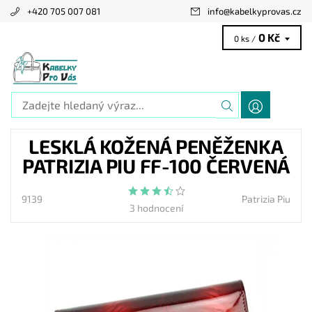
+420 705 007 081
info
@
kabelkyprovas.cz
0 Kč
0 ks /
LESKLÁ KOŽENÁ PENĚŽENKA
PATRIZIA PIU FF-100 ČERVENÁ
9139
Patrizia Piu
3 hodnocení