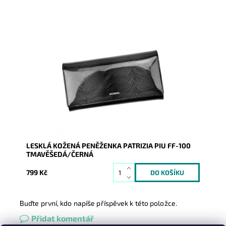
Velmi krásná peněženka v tmavěšedé/černé barvě
kdy lesklý povrch imituje kapradinu či tisu. V
peněžence je 9...
Dostupnost:
Skladem
Kód:
9140
Značka:
Patrizia Piu
Záruka:
2 roky
LESKLÁ KOŽENÁ PENĚŽENKA PATRIZIA PIU FF-100
TMAVĚŠEDÁ/ČERNÁ
799 Kč
Buďte první, kdo napíše příspěvek k této položce.
Přidat komentář