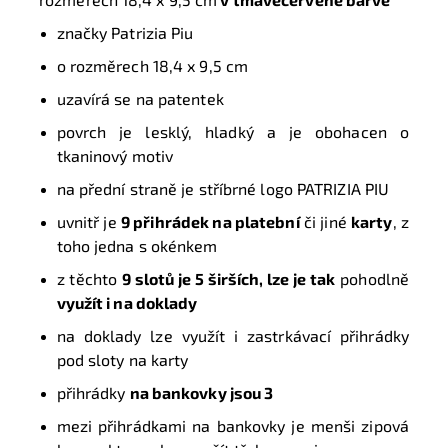
značky Patrizia Piu
o rozměrech 18,4 x 9,5 cm
uzavírá se na patentek
povrch je lesklý, hladký a je obohacen o
tkaninový motiv
na přední straně je stříbrné logo PATRIZIA PIU
uvnitř je
9 přihrádek na platební
či jiné
karty
, z
toho jedna s okénkem
z těchto
9 slotů je 5 širších, lze je tak
pohodlně
využít i na doklady
na doklady lze využít i zastrkávací přihrádky
pod sloty na karty
přihrádky
na bankovky jsou 3
mezi přihrádkami na bankovky je menši zipová