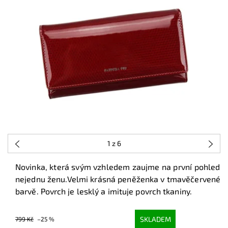
1
z 6
Novinka, která svým vzhledem zaujme na první pohled
nejednu ženu.Velmi krásná peněženka v tmavěčervené
barvě. Povrch je lesklý a imituje povrch tkaniny.
SKLADEM
799 Kč
–25 %