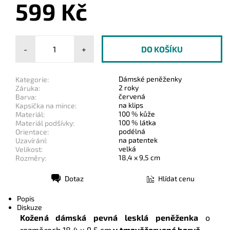
599 Kč
-
+
Dámské peněženky
Kategorie:
2 roky
Záruka:
červená
Barva:
na klips
Kapsička na mince:
100 % kůže
Materiál:
100 % látka
Materiál podšívky:
podélná
Orientace:
na patentek
Uzavírání:
velká
Velikost:
18,4 x 9,5 cm
Rozměry:
Dotaz
Hlídat cenu
Tisk
Popis
Diskuze
Kožená dámská pevná lesklá peněženka
o
rozměrech 18,4 x 9,5 cm
v tmavěčervené barvě