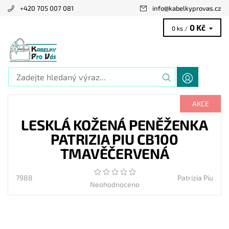
+420 705 007 081
info
@
kabelkyprovas.cz
0 Kč
0 ks /
AKCE
LESKLÁ KOŽENÁ PENĚŽENKA
PATRIZIA PIU CB100
TMAVĚČERVENÁ
7988
Patrizia Piu
Neohodnoceno