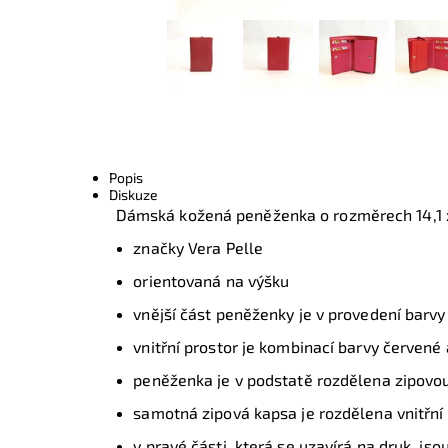
Popis
Diskuze
Dámská kožená peněženka o rozměrech 14,1 x
značky Vera Pelle
orientovaná na výšku
vnější část peněženky je v provedení barv
vnitřní prostor je kombinací barvy červené
peněženka je v podstatě rozdělena zipovo
samotná zipová kapsa je rozdělena vnitřní
v pravé části, která se uzavírá na druk, jso