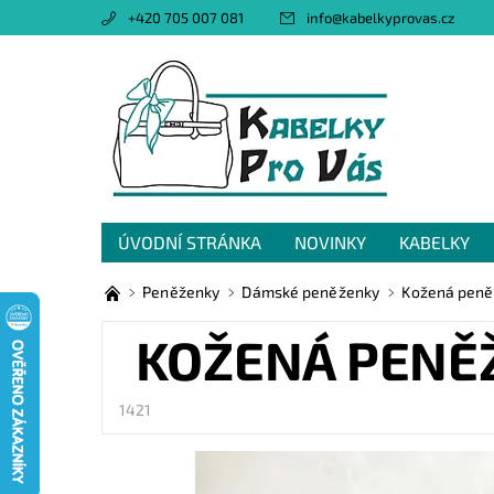
+420 705 007 081
info
@
kabelkyprovas.cz
ÚVODNÍ STRÁNKA
NOVINKY
KABELKY
OBCHODNÍ PODMÍNKY
GDPR
NAPIŠTE 
Peněženky
Dámské peněženky
Kožená peně
KOŽENÁ PENĚŽ
1421