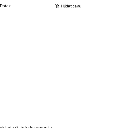
Dotaz
Hlídat cenu
 doklady či jiné dokumenty