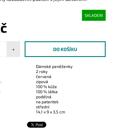
SKLADEM
Kč
+
Dámské peněženky
2 roky
červená
zipová
:
100 % kůže
100 % látka
:
podélná
na patentek
střední
14,1 x 9 x 3,5 cm