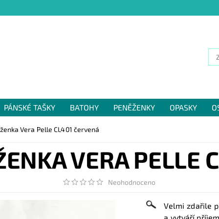
PÁNSKÉ TAŠKY
BATOHY
PENĚŽENKY
OPASKY
O
NÁM
ženka Vera Pelle CL401 červená
ENKA VERA PELLE 
Neohodnoceno
Velmi zdařile 
a vytváří příje