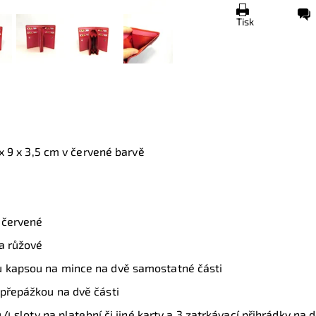
Tisk
 9 x 3,5 cm v červené barvě
y červené
 a růžové
u kapsou na mince na dvě samostatné části
 přepážkou na dvě části
u 4 sloty na platební či jiné karty a 3 zatrkávací přihrádky na