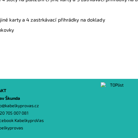
i jiné karty a 4 zastrkávací přihrádky na doklady
nkovky
AKT
lav Škunda
o
@
kabelkyprovas.cz
20 705 007 081
cebook KabelkyproVas
belkyprovas