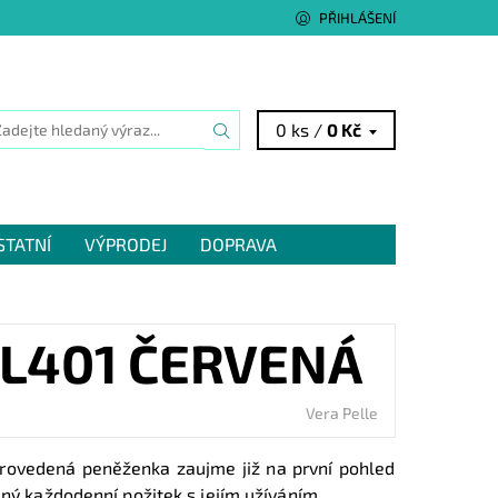
PŘIHLÁŠENÍ
0 ks /
0 Kč
STATNÍ
VÝPRODEJ
DOPRAVA
CL401 ČERVENÁ
Vera Pelle
provedená peněženka zaujme již na první pohled
mný každodenní požitek s jejím užíváním..