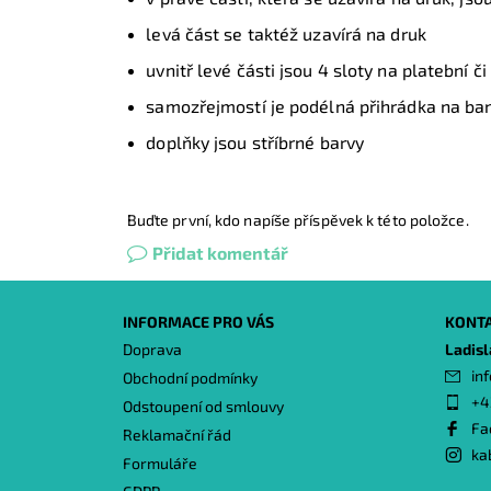
levá část se taktéž uzavírá na druk
uvnitř levé části jsou 4 sloty na platební č
samozřejmostí je podélná přihrádka na ba
doplňky jsou stříbrné barvy
Buďte první, kdo napíše příspěvek k této položce.
Přidat komentář
INFORMACE PRO VÁS
KONT
Doprava
Ladis
inf
Obchodní podmínky
+4
Odstoupení od smlouvy
Fa
Reklamační řád
ka
Formuláře