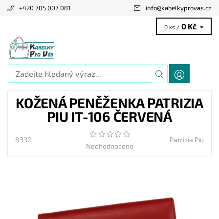
+420 705 007 081
info
@
kabelkyprovas.cz
0 Kč
0 ks /
KOŽENÁ PENĚŽENKA PATRIZIA
PIU IT-106 ČERVENÁ
8332
Patrizia Piu
Neohodnoceno