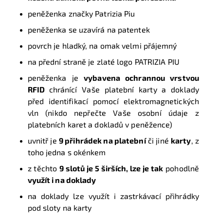
peněženka značky Patrizia Piu
peněženka se uzavírá na patentek
povrch je hladký, na omak velmi přájemný
na přední straně je zlaté logo PATRIZIA PIU
peněženka je
vybavena ochrannou vrstvou
RFID
chránící Vaše platební karty a doklady
před identifikací pomocí elektromagnetických
vln (nikdo nepřečte Vaše osobní údaje z
platebních karet a dokladů v peněžence)
uvnitř je
9 přihrádek na platební
či jiné
karty
, z
toho jedna s okénkem
z těchto
9 slotů je 5 širších, lze je tak
pohodlně
využít i na doklady
na doklady lze využít i zastrkávací přihrádky
pod sloty na karty