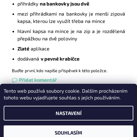
přihrádky
na bankovky jsou dvě
mezi přihrádkami na bankovky je menši zipová
kapsa, kterou lze využít třeba na mince
hlavní kapsa na mince je na zip a je rozdělená
přepážkou na dvě poloviny
Zlaté
aplikace
dodávaná
v pevné krabičce
Buďte první, kdo napíše příspěvek k této položce.
Přidat komentář
Tento web používá soubory cookie. Dalším procházením
Heureka.cz
|
Zboží.cz
|
Oázakabelek
tohoto webu vyjadřujete souhlas s jejich používáním.
NASTAVENÍ
2026 © Kabelky pro Vás, všechna práva vyhrazena
Vytvořil Shoptet
SOUHLASÍM