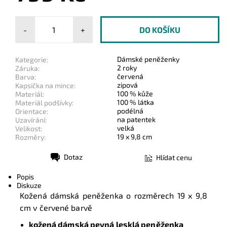
-
+
Dámské peněženky
Kategorie:
2 roky
Záruka:
červená
Barva:
zipová
Kapsička na mince:
100 % kůže
Materiál:
100 % látka
Materiál podšívky:
podélná
Orientace:
na patentek
Uzavírání:
velká
Velikost:
19 x 9,8 cm
Rozměry:
Dotaz
Hlídat cenu
Tisk
Popis
Diskuze
Kožená dámská peněženka o rozměrech
19 x 9,8
cm v
červené barvě
kožená dámská pevná lesklá peněženka