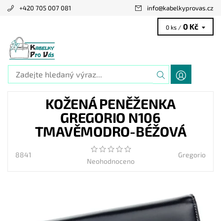
+420 705 007 081
info
@
kabelkyprovas.cz
0 Kč
0 ks /
KOŽENÁ PENĚŽENKA
GREGORIO N106
TMAVĚMODRO-BÉŽOVÁ
8841
Gregorio
Neohodnoceno