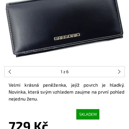
1
z 6
Velmi krásná peněženka, jejíž povrch je hladký.
Novinka, která svým vzhledem zaujme na první pohled
nejednu ženu.
SKLADEM
729 Kč