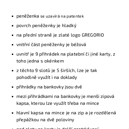
peněženka
se uzavírá na patentek
povrch peněženky je hladký
na přední straně je zlaté logo GREGORIO
v
nitřní část
peněženky je
béžová
uvnitř je
9 přihrádek na platební
či jiné
karty
, z
toho jedna s okénkem
z těchto 9 slotů je
5
širších, lze je tak
pohodlně
využít i na doklady
přihrádky na bankovky jsou dvě
mezi přihrádkami na bankovky je menši zipová
kapsa, kterou lze využít třeba na mince
hlavní kapsa na mince je na zip a je rozdělená
přepážkou na dvě poloviny
pod sloty na karty je další zastrkávací