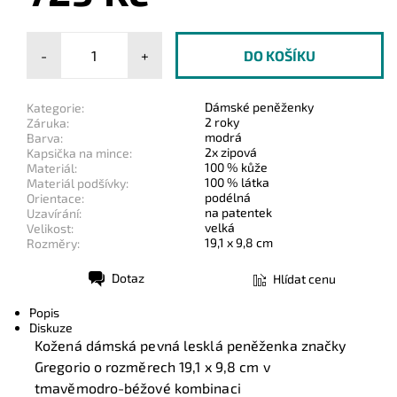
-
+
Dámské peněženky
Kategorie:
2 roky
Záruka:
modrá
Barva:
2x zipová
Kapsička na mince:
100 % kůže
Materiál:
100 % látka
Materiál podšívky:
podélná
Orientace:
na patentek
Uzavírání:
velká
Velikost:
19,1 x 9,8 cm
Rozměry:
Dotaz
Hlídat cenu
Tisk
Popis
Diskuze
Kožená dámská pevná lesklá peněženka značky
Gregorio o rozměrech 19,1 x 9,8 cm v
tmavěmodro-béžové kombinaci