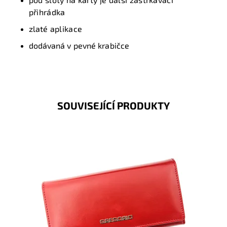
přihrádka
z
laté
aplikace
dodávaná v pevné krabičce
SOUVISEJÍCÍ PRODUKTY
Velmi krásná peněženka, jejíž povrch je hladký.
Novinka, která svým vzhledem zaujme na první pohled
nejednu ženu.
Dostupnost:
Skladem
Kód:
1219
Značka:
Gregorio
Záruka:
2 roky