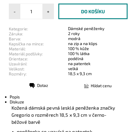
-
+
Dámské peněženky
Kategorie:
2 roky
Záruka:
modrá
Barva:
na zip a na klips
Kapsička na mince:
100 % kůže
Materiál:
100 % látka
Materiál podšívky:
podélná
Orientace:
na patentek
Uzavírání:
velká
Velikost:
18,5 x 9,3 cm
Rozměry:
Dotaz
Hlídat cenu
Tisk
Popis
Diskuze
Kožená dámská pevná lesklá peněženka značky
Gregorio o rozměrech 18,5 x 9,3 cm v černo-
béžové barvě
peněženka
se uzavírá na patentek