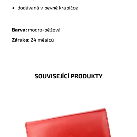
dodávaná v pevné krabičce
Barva:
modro-béžová
Záruka:
24 měsíců
SOUVISEJÍCÍ PRODUKTY
Velmi krásná červená kožená peněženka s 9
přihrádkami na platební či jiné karty.
Dostupnost:
Skladem
Kód:
8572
Značka:
Gregorio