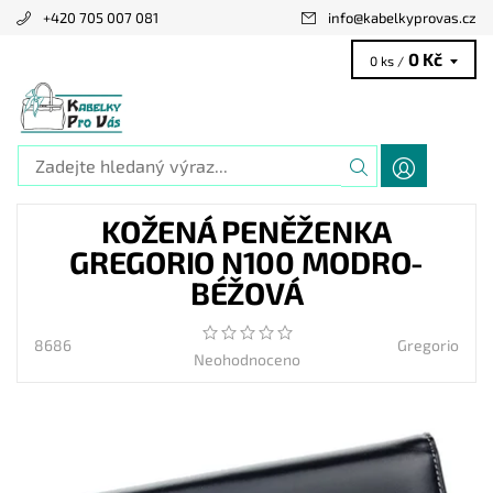
+420 705 007 081
info
@
kabelkyprovas.cz
0 Kč
0 ks /
KOŽENÁ PENĚŽENKA
GREGORIO N100 MODRO-
BÉŽOVÁ
8686
Gregorio
Neohodnoceno