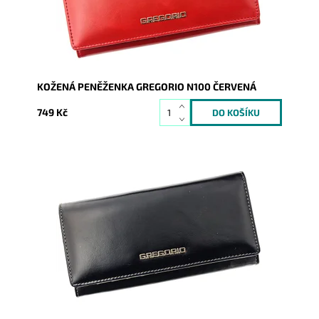
Záruka:
2 roky
KOŽENÁ PENĚŽENKA GREGORIO N100 ČERVENÁ
749 Kč
Velmi krásná peněženka v originální černo-béžové
kombinaci.
Dostupnost:
Skladem
Kód:
8571
Značka:
Gregorio
Záruka:
2 roky