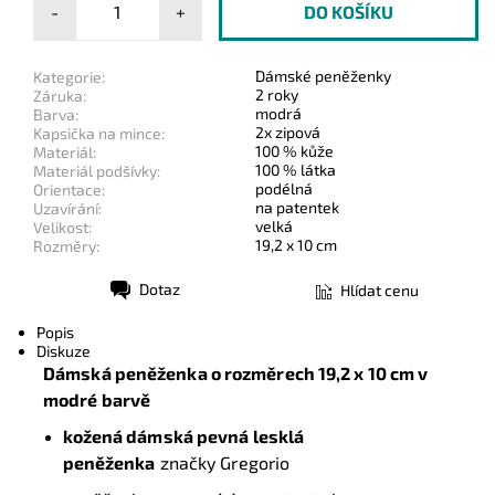
-
+
Dámské peněženky
Kategorie:
2 roky
Záruka:
modrá
Barva:
2x zipová
Kapsička na mince:
100 % kůže
Materiál:
100 % látka
Materiál podšívky:
podélná
Orientace:
na patentek
Uzavírání:
velká
Velikost:
19,2 x 10 cm
Rozměry:
Dotaz
Hlídat cenu
Tisk
Popis
Diskuze
Dámská peněženka o rozměrech 19,2 x 10 cm v
modré barvě
kožená dámská
pevná lesklá
peněženka
značky Gregorio