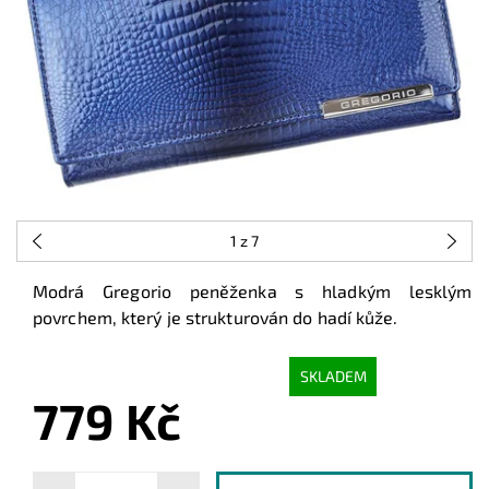
1
z 7
Modrá Gregorio peněženka s hladkým lesklým
povrchem, který je strukturován do hadí kůže.
SKLADEM
779 Kč