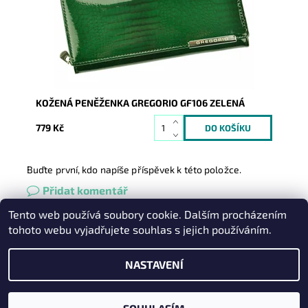
Kód:
8815
Značka:
Gregorio
Záruka:
2 roky
KOŽENÁ PENĚŽENKA GREGORIO GF106 ZELENÁ
779 Kč
Buďte první, kdo napíše příspěvek k této položce.
Přidat komentář
Tento web používá soubory cookie. Dalším procházením
Heureka.cz
|
Zboží.cz
|
Oázakabelek
tohoto webu vyjadřujete souhlas s jejich používáním.
NASTAVENÍ
2026 © Kabelky pro Vás, všechna práva vyhrazena
Vytvořil Shoptet