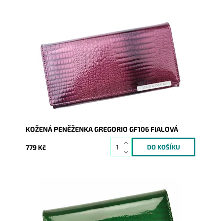
Fialová Gregorio peněženka s hladkým lesklým
povrchem, který je strukturován do hadí kůže.
Dostupnost:
Skladem
Kód:
8813
Značka:
Gregorio
Záruka:
2 roky
KOŽENÁ PENĚŽENKA GREGORIO GF106 FIALOVÁ
779 Kč
Zelená Gregorio peněženka s hladkým lesklým
povrchem, který je strukturován do hadí kůže.
Dostupnost:
Skladem