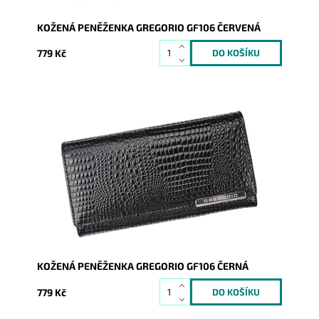
KOŽENÁ PENĚŽENKA GREGORIO GF106 ČERVENÁ
779 Kč
Černá Gregorio peněženka s hladkým lesklým
povrchem, který je strukturován do hadí kůže.
Dostupnost:
Skladem
Kód:
8812
Značka:
Gregorio
Záruka:
2 roky
KOŽENÁ PENĚŽENKA GREGORIO GF106 ČERNÁ
779 Kč