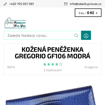
+420 705 007 081
info
@
kabelkyprovas.cz
0 Kč
0 ks /
KOŽENÁ PENĚŽENKA
GREGORIO GF106 MODRÁ
8814
Gregorio
2 hodnocení