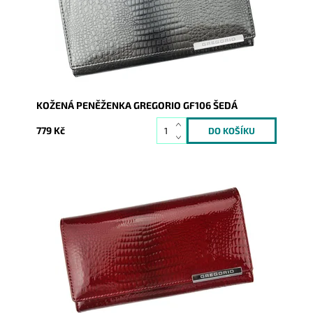
Kód:
8810
Značka:
Gregorio
Záruka:
2 roky
KOŽENÁ PENĚŽENKA GREGORIO GF106 ŠEDÁ
779 Kč
Červená Gregorio peněženka s hladkým lesklým
povrchem, který je strukturován do hadí kůže.
Dostupnost:
Skladem
Kód:
8811
Značka:
Gregorio
Záruka:
2 roky