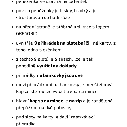
peněženka se uzavírá na patentek
povrch peněženky je lesklý, hladký a je
strukturován do hadí kůže
na přední straně je stříbrná aplikace s logem
GREGORIO
uvnitř je
9 přihrádek na platební
či jiné
karty
, z
toho jedna s okénkem
z těchto 9 slotů je
5
širších, lze je tak
pohodlně
využít i na doklady
přihrádky
na bankovky jsou dvě
mezi přihrádkami na bankovky je menši zipová
kapsa, kterou lze využít třeba na mince
hlavní
kapsa na mince
je
na zip
a je rozdělená
přepážkou na dvě poloviny
pod sloty na karty je další zastrkávací
přihrádka