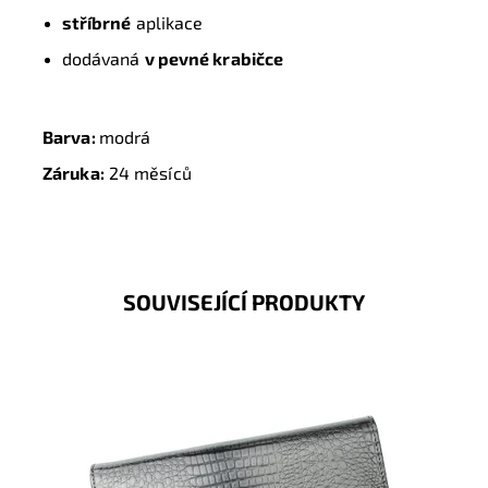
stříbrné
aplikace
dodávaná
v pevné krabičce
Barva:
modrá
Záruka:
24 měsíců
SOUVISEJÍCÍ PRODUKTY
Šedá Gregorio peněženka s hladkým lesklým
povrchem, který je strukturován do hadí kůže.
Dostupnost:
Skladem