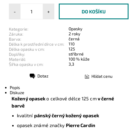
-
+
Opasky
Kategorie:
2 roky
Záruka:
černá
Barva:
110
Délka k prostřední dírce v cm:
125
Délka opasku v cm:
stříbrné
Doplňky:
100 % kůže
Materiál:
3,3
Šířka opasku v cm:
Dotaz
Hlídat cenu
Tisk
Popis
Diskuze
Kožený opasek
o celkové délce 125 cm
v černé
barvě
kvalitní
pánský černý kožený opasek
opasek známé značky
Pierre Cardin