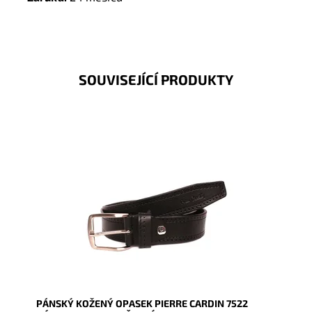
SOUVISEJÍCÍ PRODUKTY
Pánský kožený opasek Pierre Cardin v černé barvě
kůže se zapínáním na přezku.
Dostupnost:
Skladem
Kód:
9535
Značka:
Pierre Cardin
Záruka:
2 roky
PÁNSKÝ KOŽENÝ OPASEK PIERRE CARDIN 7522