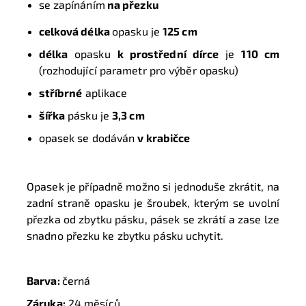
se zapínáním
na přezku
celková délka
opasku je
125 cm
délka
opasku
k prostřední dírce
je
110 cm
(rozhodující parametr pro výběr opasku)
stříbrné
aplikace
šířka
pásku je
3,3 cm
opasek se dodáván
v krabičce
Opasek je případně možno si jednoduše zkrátit, na
zadní straně opasku je šroubek, kterým se uvolní
přezka od zbytku pásku, pásek se zkrátí a zase lze
snadno přezku ke zbytku pásku uchytit.
Barva:
černá
Záruka:
24 měsíců