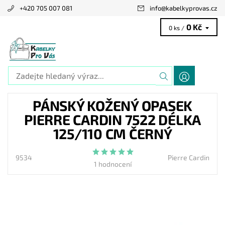
+420 705 007 081
info
@
kabelkyprovas.cz
0 Kč
0 ks /
PÁNSKÝ KOŽENÝ OPASEK
PIERRE CARDIN 7522 DÉLKA
125/110 CM ČERNÝ
9534
Pierre Cardin
1 hodnocení