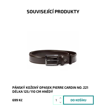
SOUVISEJÍCÍ PRODUKTY
Pánský kožený opasek Pierre Cardin v hnědé barvě
kůže se zapínáním na přezku.
Dostupnost:
Skladem
Kód:
16622
Značka:
Pierre Cardin
Záruka:
2 roky
PÁNSKÝ KOŽENÝ OPASEK PIERRE CARDIN NO. 221
DÉLKA 125/110 CM HNĚDÝ
699 Kč