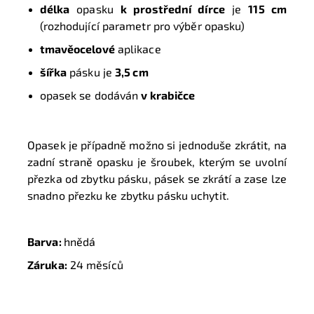
délka
opasku
k prostřední dírce
je
115 cm
(rozhodující parametr pro výběr opasku)
tmavěocelové
aplikace
šířka
pásku je
3,5 cm
opasek se dodáván
v krabičce
Opasek je případně možno si jednoduše zkrátit, na
zadní straně opasku je šroubek, kterým se uvolní
přezka od zbytku pásku, pásek se zkrátí a zase lze
snadno přezku ke zbytku pásku uchytit.
Barva:
hnědá
Záruka:
24 měsíců