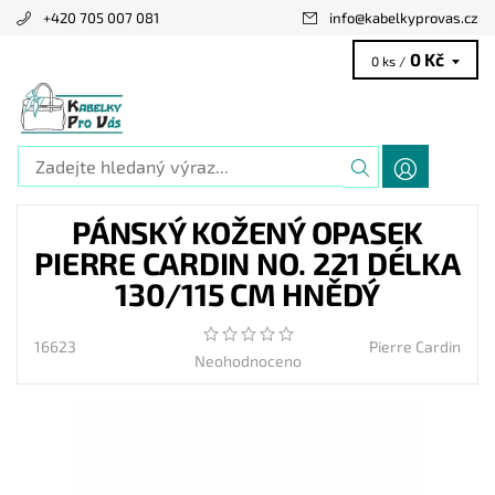
+420 705 007 081
info
@
kabelkyprovas.cz
0 Kč
0 ks /
PÁNSKÝ KOŽENÝ OPASEK
PIERRE CARDIN NO. 221 DÉLKA
130/115 CM HNĚDÝ
16623
Pierre Cardin
Neohodnoceno