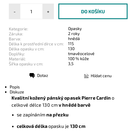
-
+
Opasky
Kategorie:
2 roky
Záruka:
hnědá
Barva:
115
Délka k prostřední dírce v cm:
130
Délka opasku v cm:
tmavěocelové
Doplňky:
100 % kůže
Materiál:
3,5
Šířka opasku v cm:
Dotaz
Hlídat cenu
Tisk
Popis
Diskuze
Kvalitní kožený pánský opasek Pierre Cardin
o
celkové délce 130 cm
v hnědé barvě
se zapínáním
na přezku
celková délka
opasku je
130 cm