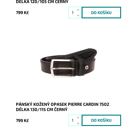
DÉLKA 120/105 CM ČERNÝ
799 Kč
Pánský kožený opasek Pierre Cardin v černé barvě
kůže se zapínáním na přezku.
Dostupnost:
Skladem
Kód:
9549
Značka:
Pierre Cardin
Záruka:
2 roky
PÁNSKÝ KOŽENÝ OPASEK PIERRE CARDIN 7502
DÉLKA 130/115 CM ČERNÝ
799 Kč