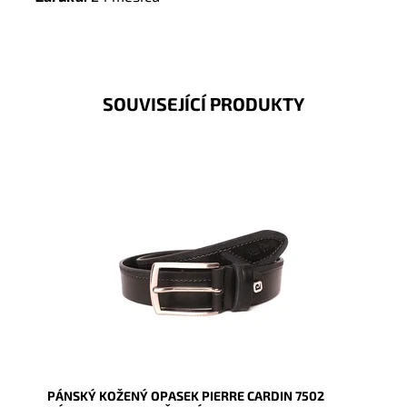
SOUVISEJÍCÍ PRODUKTY
Pánský kožený opasek Pierre Cardin v černé barvě
kůže se zapínáním na přezku.
Dostupnost:
Skladem
Kód:
9551
Značka:
Pierre Cardin
Záruka:
2 roky
PÁNSKÝ KOŽENÝ OPASEK PIERRE CARDIN 7502