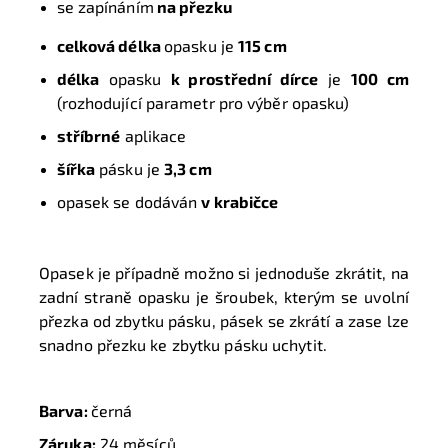
se zapínáním
na přezku
celková délka
opasku je
115 cm
délka
opasku
k prostřední dírce
je
100 cm
(rozhodující parametr pro výběr opasku)
stříbrné
aplikace
šířka
pásku je
3,3 cm
opasek se dodáván
v krabičce
Opasek je případně možno si jednoduše zkrátit, na
zadní straně opasku je šroubek, kterým se uvolní
přezka od zbytku pásku, pásek se zkrátí a zase lze
snadno přezku ke zbytku pásku uchytit.
Barva:
černá
Záruka:
24 měsíců