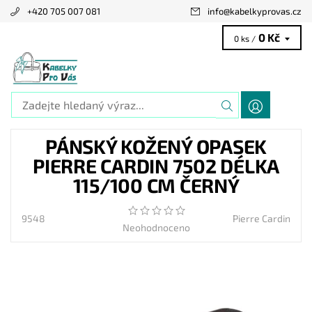
+420 705 007 081
info
@
kabelkyprovas.cz
0 Kč
0 ks /
PÁNSKÝ KOŽENÝ OPASEK
PIERRE CARDIN 7502 DÉLKA
115/100 CM ČERNÝ
9548
Pierre Cardin
Neohodnoceno