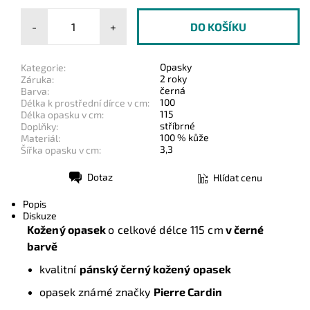
-
+
Opasky
Kategorie:
2 roky
Záruka:
černá
Barva:
100
Délka k prostřední dírce v cm:
115
Délka opasku v cm:
stříbrné
Doplňky:
100 % kůže
Materiál:
3,3
Šířka opasku v cm:
Dotaz
Hlídat cenu
Tisk
Popis
Diskuze
Kožený opasek
o celkové délce 115 cm
v černé
barvě
kvalitní
pánský černý kožený opasek
opasek známé značky
Pierre Cardin