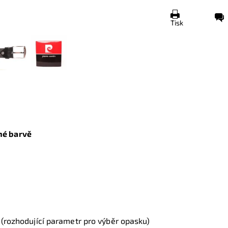
Tisk
né barvě
m
(rozhodující parametr pro výběr opasku)