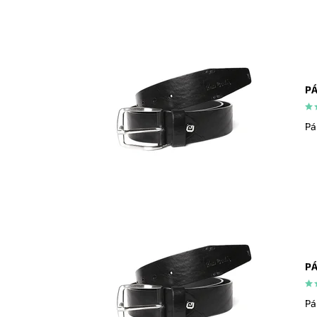
PÁ
Pá
PÁ
Pá