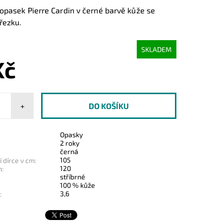
opasek Pierre Cardin v černé barvě kůže se
řezku.
SKLADEM
Kč
+
Opasky
2 roky
černá
105
 dírce v cm:
120
m:
stříbrné
100 % kůže
3,6
: