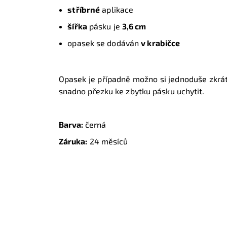
stříbrné
aplikace
šířka
pásku je
3,6 cm
opasek se dodáván
v krabičce
Opasek je případně možno si jednoduše zkráti
snadno přezku ke zbytku pásku uchytit.
Barva:
černá
Záruka:
24 měsíců