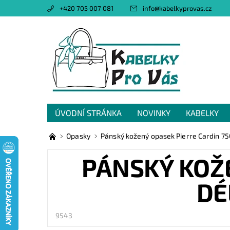
+420 705 007 081
info
@
kabelkyprovas.cz
ÚVODNÍ STRÁNKA
NOVINKY
KABELKY
OBCHODNÍ PODMÍNKY
GDPR
NAPIŠTE 
Opasky
Pánský kožený opasek Pierre Cardin 75
PÁNSKÝ KOŽ
DÉ
9543