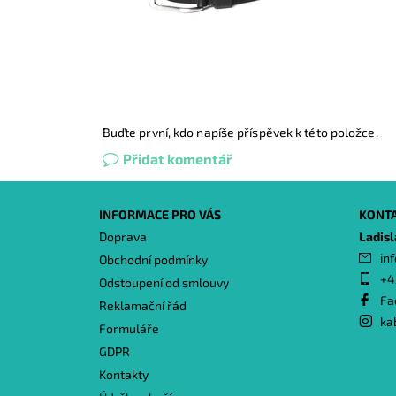
Buďte první, kdo napíše příspěvek k této položce.
Přidat komentář
INFORMACE PRO VÁS
KONT
Doprava
Ladis
inf
Obchodní podmínky
+4
Odstoupení od smlouvy
Fa
Reklamační řád
ka
Formuláře
GDPR
Kontakty