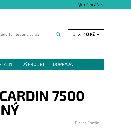
PŘIHLÁŠENÍ
0 ks /
0 Kč
STATNÍ
VÝPRODEJ
DOPRAVA
CARDIN 7500
RNÝ
Pierre Cardin