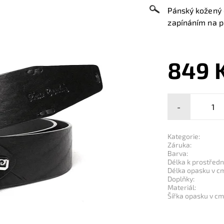
Pánský kožený 
zapínáním na p
849 
-
Kategorie:
Záruka:
Barva:
Délka k prostřední
Délka opasku v c
Doplňky:
Materiál:
Šířka opasku v cm