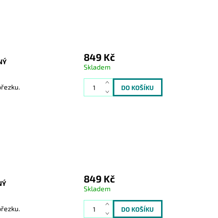
849 Kč
NÝ
Skladem
přezku.
849 Kč
NÝ
Skladem
přezku.