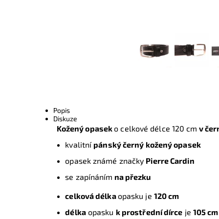
Popis
Diskuze
Kožený opasek
o celkové délce 120 cm
v čer
kvalitní
pánský černý kožený opasek
opasek známé značky
Pierre Cardin
se zapínáním
na přezku
celková délka
opasku je
120 cm
délka
opasku
k prostřední dírce
je
105 c