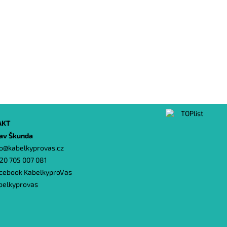
AKT
lav Škunda
o
@
kabelkyprovas.cz
20 705 007 081
cebook KabelkyproVas
belkyprovas