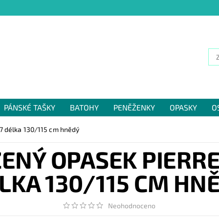
PÁNSKÉ TAŠKY
BATOHY
PENĚŽENKY
OPASKY
O
NÁM
7 délka 130/115 cm hnědý
ENÝ OPASEK PIERRE
LKA 130/115 CM HN
Neohodnoceno