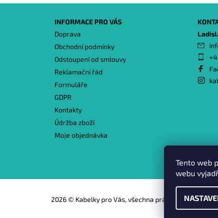
INFORMACE PRO VÁS
KONT
Doprava
Ladis
inf
Obchodní podmínky
+4
Odstoupení od smlouvy
Fa
Reklamační řád
ka
Formuláře
GDPR
Kontakty
Údržba zboží
Moje objednávka
Tento web p
webu vyjadř
NASTAVE
2026 © Kabelky pro Vás, všechna práva vyhrazena