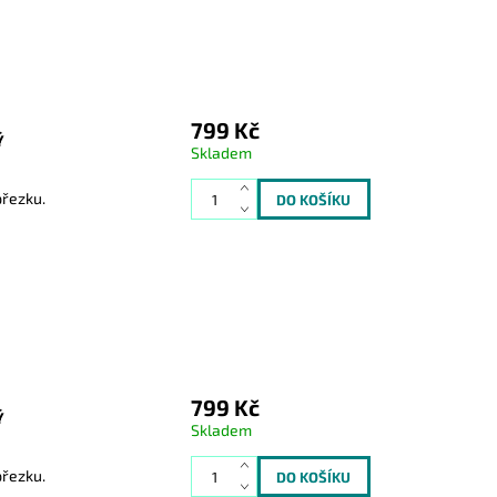
799 Kč
Ý
Skladem
přezku.
799 Kč
Ý
Skladem
přezku.