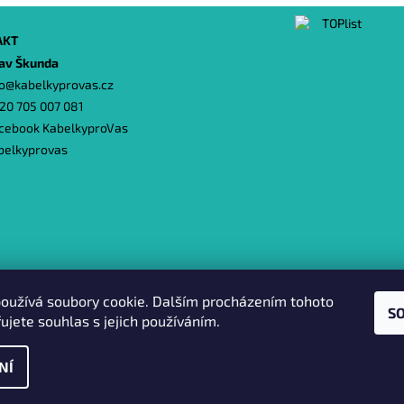
AKT
lav Škunda
o
@
kabelkyprovas.cz
20 705 007 081
cebook KabelkyproVas
belkyprovas
Heureka.cz
|
Zboží.cz
|
Oázakabelek
oužívá soubory cookie. Dalším procházením tohoto
S
ujete souhlas s jejich používáním.
NÍ