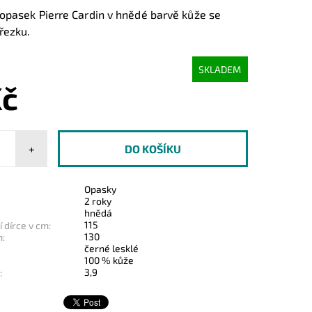
opasek Pierre Cardin v hnědé barvě kůže se
řezku.
SKLADEM
Kč
+
Opasky
2 roky
hnědá
115
 dírce v cm:
130
m:
černé lesklé
100 % kůže
3,9
: