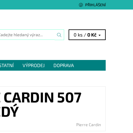
PŘIHLÁŠENÍ
0 ks /
0 Kč
STATNÍ
VÝPRODEJ
DOPRAVA
 CARDIN 507
ĚDÝ
Pierre Cardin