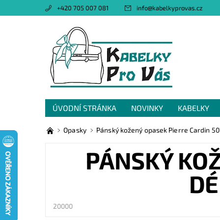
+420 705 007 081
info
@
kabelkyprovas.cz
ÚVODNÍ STRÁNKA
NOVINKY
KABELKY
OBCHODNÍ PODMÍNKY
GDPR
NAPIŠTE 
Opasky
Pánský kožený opasek Pierre Cardin 50
PÁNSKÝ KOŽ
DÉ
20000