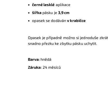
černé lesklé
aplikace
šířka
pásku je
3,9 cm
opasek se dodáván
v krabičce
Opasek je případně možno si jednoduše zkráti
snadno přezku ke zbytku pásku uchytit.
Barva:
hnědá
Záruka:
24 měsíců