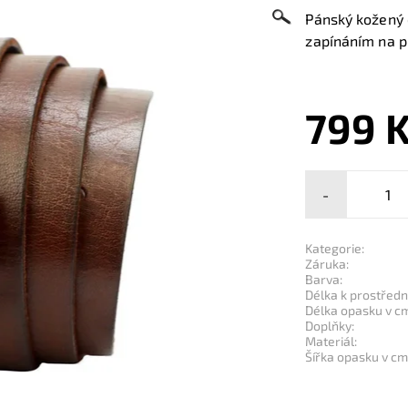
Pánský kožený 
zapínáním na p
799 
-
Kategorie:
Záruka:
Barva:
Délka k prostřední
Délka opasku v c
Doplňky:
Materiál:
Šířka opasku v cm