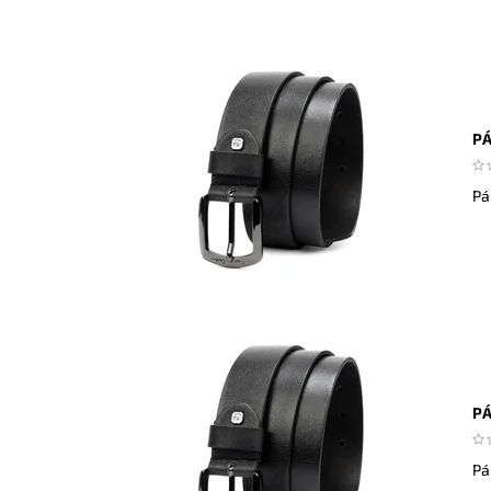
PÁ
Pá
PÁ
Pá