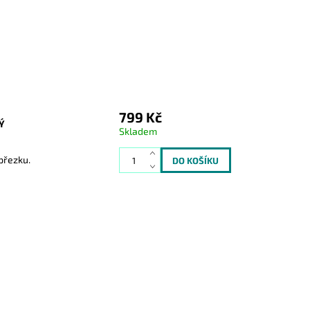
799 Kč
Ý
Skladem
přezku.