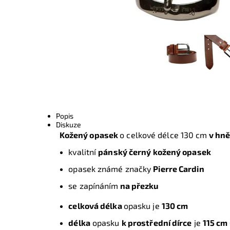
Popis
Diskuze
Kožený opasek
o celkové délce 130 cm
v hně
kvalitní
pánský černý kožený opasek
opasek známé značky
Pierre Cardin
se zapínáním
na přezku
celková délka
opasku je
130 cm
délka
opasku
k prostřední dírce
je
115 cm