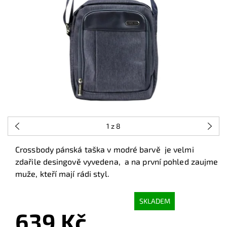
1
z 8
Crossbody pánská taška v modré barvě je velmi
zdařile desingově vyvedena, a na první pohled zaujme
muže, kteří mají rádi styl.
SKLADEM
639 Kč