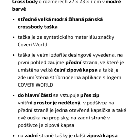
Crossbody
o rozměrech 27 x 23 x 7 cm v
modré
barvě
středně velká modrá žíhaná pánská
crossbody taška
tažka je ze syntetického materiálu značky
Coveri World
taška je velmi zdařile desingově vyvedena, na
první pohled zaujme
přední
strana, ve které je
umístěna velká
čelní zipová kapsa
a také je
zde umístěna stříbrnočerná aplikace s logem
COVERI WORLD
do hlavní části
se vstupuje
přes zip
,
vnitřní
prostor je nedělený
, v podšívce na
přední straně je jedna otevřená kapsička a také
dvě ouška na propisky, na zadní straně v
podšívce je zipová kapsa
na
zadní
straně tašky je další
zipová kapsa