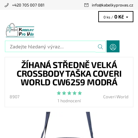
+420 705 007 081
info
@
kabelkyprovas.cz
0 Kč
0 ks /
ŽÍHANÁ STŘEDNĚ VELKÁ
CROSSBODY TAŠKA COVERI
WORLD CW6259 MODRÁ
8907
Coveri World
1 hodnocení