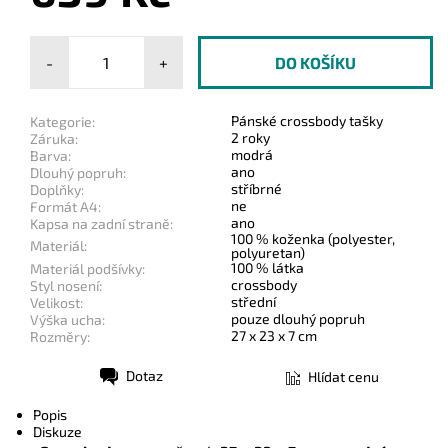
-
+
Pánské crossbody tašky
Kategorie:
2 roky
Záruka:
modrá
Barva:
ano
Dlouhý popruh:
stříbrné
Doplňky:
ne
Formát A4:
ano
Kapsa na zadní straně:
100 % koženka (polyester,
Materiál:
polyuretan)
100 % látka
Materiál podšívky:
crossbody
Styl nosení:
střední
Velikost:
pouze dlouhý popruh
Výška ucha:
27 x 23 x 7 cm
Rozměry:
Dotaz
Hlídat cenu
Tisk
Popis
Diskuze