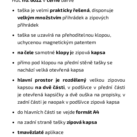
taška je velmi
prakticky řešená
,
disponuje
velkým množstvím
přihrádek a zipových
přihrádek
taška se uzavírá na přehoditelnou klopou,
uchycenou magnetickým patentem
na čele
samotné
klopy j
e zipová
kapsa
přímo pod klopou na přední stěně tašky se
nachází velká otevřená kapsa
hlavní prostor je rozdělený
velkou zipovou
kapsou
na dvě části
, v podšívce v přední části
je otevřená kapsičky a dvě ouška na propisky, v
zadní části je naopak v podšívce zipová kapsa
do hlavních části se vejde
formát A4
na zadní straně tašky
zipová kapsa
tmavězlaté
aplikace