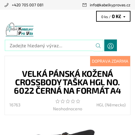
+420 705 007 081
info
@
kabelkyprovas.cz
0 Kč
0 ks /
DOPRAVA ZDARMA
VELKÁ PÁNSKÁ KOŽENÁ
CROSSBODY TAŠKA HGL NO.
6022 ČERNÁ NA FORMÁT A4
16763
HGL (Německo)
Neohodnoceno