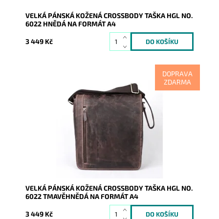
VELKÁ PÁNSKÁ KOŽENÁ CROSSBODY TAŠKA HGL NO.
6022 HNĚDÁ NA FORMÁT A4
3 449 Kč
DOPRAVA
ZDARMA
Velká pánská kožená crossbody taška německé
značky HGL no. 6022 v tmavěhnědé barvě s prakticky
řešeným vnitřním...
Dostupnost:
Skladem
Kód:
16765
Značka:
HGL (Německo)
Záruka:
2 roky
VELKÁ PÁNSKÁ KOŽENÁ CROSSBODY TAŠKA HGL NO.
6022 TMAVĚHNĚDÁ NA FORMÁT A4
3 449 Kč