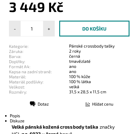
3 449 Kč
-
+
Pánské crossbody tašky
Kategorie:
2 roky
Záruka:
černá
Barva:
tmavězlaté
Doplňky:
ano
Formát A4:
ano
Kapsa na zadní straně:
100 % kůže
Materiál:
100 % látka
Materiál podšívky:
velká
Velikost:
31,5 x 28,5 x 11,5 cm
Rozměry:
Dotaz
Hlídat cenu
Tisk
Popis
Diskuze
Velká pánská kožená crossbody taška
značky
HGL
no. 6022
v
černé
barvě