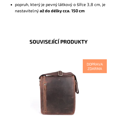
popruh, který je pevný látkový o šířce 3,8 cm, je
nastavitelný
až do délky cca. 150 cm
SOUVISEJÍCÍ PRODUKTY
DOPRAVA
ZDARMA
Velká pánská kožená crossbody taška německé
značky HGL no. 6022 v hnědé barvě s prakticky
řešeným vnitřním...
Dostupnost:
Skladem
Kód:
16764
Značka:
HGL (Německo)
Záruka:
2 roky