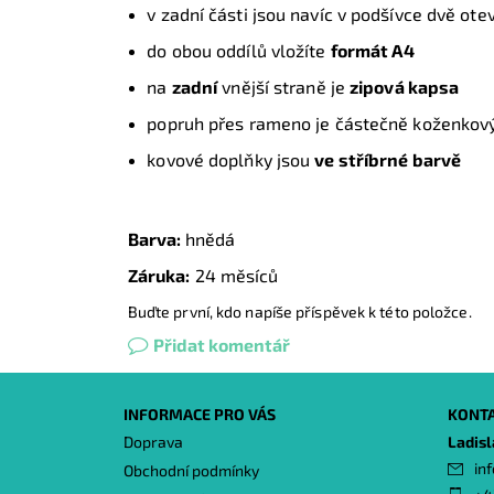
v zadní části jsou navíc v podšívce dvě ote
do obou oddílů vložíte
formát A4
na
zadní
vnější straně je
zipová kapsa
popruh přes rameno je částečně koženkový 
kovové doplňky jsou
ve stříbrné barvě
Barva:
hnědá
Záruka:
24 měsíců
Buďte první, kdo napíše příspěvek k této položce.
Přidat komentář
INFORMACE PRO VÁS
KONT
Doprava
Ladis
inf
Obchodní podmínky