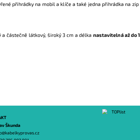
vřené přihrádky na mobil a klíče a také jedna přihrádka na zip
a částečně látkový, široký 3 cm a délka
nastavitelná až do 
AKT
lav Škunda
o
@
kabelkyprovas.cz