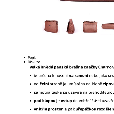
Popis
Diskuze
Velká hnědá pánská brašna značky Charro
je určena k nošení
na rameni
nebo jako
cr
na
čelní
straně je umístěna na klopě
zipov
samotná taška se uzavírá na přehoditelno
pod klopou
je
vstup
do vnitřní části uzavř
vnitřní prostor
je pak
přepážkou rozděle