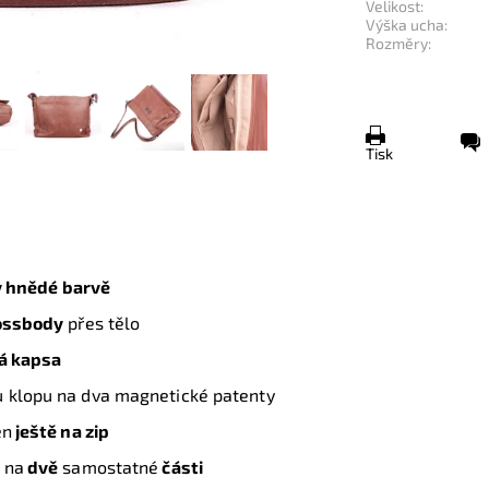
Velikost:
Výška ucha:
Rozměry:
Tisk
v hnědé barvě
ossbody
přes tělo
á kapsa
u klopu na dva magnetické patenty
en
ještě na zip
n
na
dvě
samostatné
části