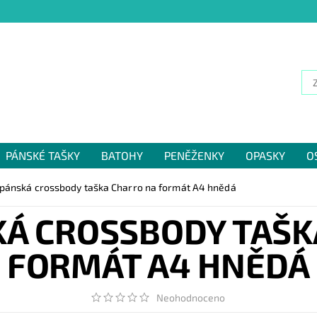
PÁNSKÉ TAŠKY
BATOHY
PENĚŽENKY
OPASKY
O
NÁM
 pánská crossbody taška Charro na formát A4 hnědá
KÁ CROSSBODY TAŠK
FORMÁT A4 HNĚDÁ
Neohodnoceno