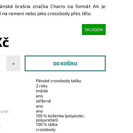
ánská brašna značka Charro na formát A4 je
í na rameni nebo jako crossbody přes tělo.
SKLADEM
Kč
+
Pánské crossbody tašky
2 roky
hnědá
ano
stříbrné
ano
ano
raně:
100 % koženka (polyester,
polyuretan)
100 % látka
:
crossbody