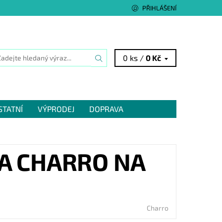
PŘIHLÁŠENÍ
0 ks /
0 Kč
STATNÍ
VÝPRODEJ
DOPRAVA
A CHARRO NA
Charro