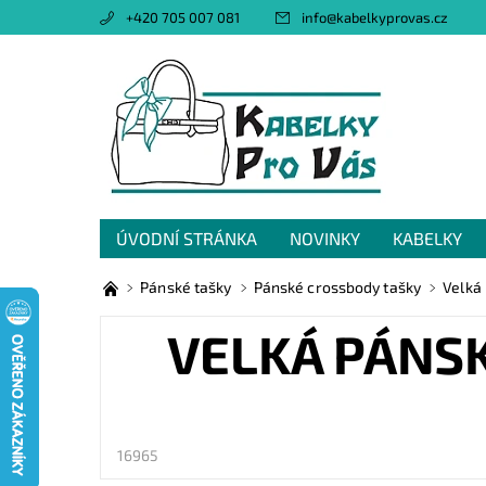
+420 705 007 081
info
@
kabelkyprovas.cz
ÚVODNÍ STRÁNKA
NOVINKY
KABELKY
OBCHODNÍ PODMÍNKY
GDPR
NAPIŠTE 
Pánské tašky
Pánské crossbody tašky
Velká
VELKÁ PÁNS
16965