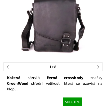
1
z 8
Kožená
pánská
černá crossbody
značky
GreenWood
střední velikosti, která se uzavírá na
klopu.
SKLADEM