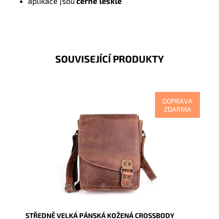
aplikace jsou
černé lesklé
SOUVISEJÍCÍ PRODUKTY
DOPRAVA
ZDARMA
Kožená pánská hnědá crossbody značky
GreenWood střední velikosti, která se uzavírá na
klopu.
Dostupnost:
Skladem
Kód:
17170
Značka:
GreenWood
Záruka:
2 roky
STŘEDNĚ VELKÁ PÁNSKÁ KOŽENÁ CROSSBODY