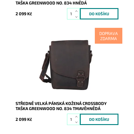
TAŠKA GREENWOOD NO. 834 HNĚDÁ
2 099 Kč
DOPRAVA
ZDARMA
Kožená pánská tmavěhnědá crossbody značky
GreenWood střední velikosti, která se uzavírá na
klopu.
Dostupnost:
Skladem
Kód:
21061
Značka:
GreenWood
Záruka:
2 roky
STŘEDNĚ VELKÁ PÁNSKÁ KOŽENÁ CROSSBODY
TAŠKA GREENWOOD NO. 834 TMAVĚHNĚDÁ
2 099 Kč