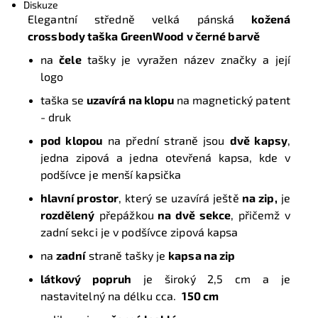
Diskuze
Elegantní středně velká pánská
kožená
crossbody taška GreenWood v černé barvě
na
čele
tašky je vyražen název značky a její
logo
taška se
uzavírá na klopu
na magnetický patent
- druk
pod klopou
na přední straně
jsou
dvě kapsy
,
jedna zipová a jedna otevřená kapsa, kde v
podšívce je menší kapsička
hlavní prostor
, který se uzavírá ještě
na zip,
je
rozdělený
přepážkou
na dvě sekce
, přičemž v
zadní sekci je v
podšívce zipová kapsa
na
zadní
straně tašky je
kapsa na zip
látkový popruh
je široký 2,5 cm a je
nastavitelný na délku cca.
150 cm