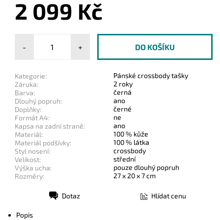
2 099 Kč
-
+
Pánské crossbody tašky
Kategorie:
2 roky
Záruka:
černá
Barva:
ano
Dlouhý popruh:
černé
Doplňky:
ne
Formát A4:
ano
Kapsa na zadní straně:
100 % kůže
Materiál:
100 % látka
Materiál podšívky:
crossbody
Styl nosení:
střední
Velikost:
pouze dlouhý popruh
Výška ucha:
27 x 20 x 7 cm
Rozměry:
Dotaz
Hlídat cenu
Tisk
Popis