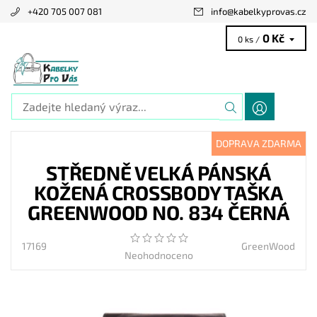
+420 705 007 081
info
@
kabelkyprovas.cz
0 Kč
0 ks /
DOPRAVA ZDARMA
STŘEDNĚ VELKÁ PÁNSKÁ
KOŽENÁ CROSSBODY TAŠKA
GREENWOOD NO. 834 ČERNÁ
17169
GreenWood
Neohodnoceno