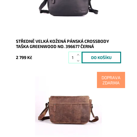
Značka:
GreenWood
Záruka:
2 roky
STŘEDNĚ VELKÁ KOŽENÁ PÁNSKÁ CROSSBODY
TAŠKA GREENWOOD NO. 396677 ČERNÁ
2 799 Kč
DOPRAVA
ZDARMA
Podélná středně velká kožená hnědá pánská
crossbody taška australské značky GreenWood.
Dostupnost:
Skladem
Kód:
17010
Značka:
GreenWood
Záruka:
2 roky