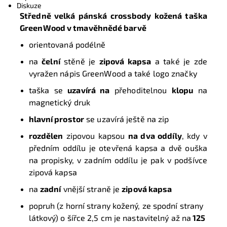
Diskuze
Středně velká pánská crossbody kožená taška
GreenWood
v tmavěhnědé barvě
orientovaná podélně
na
čelní
stěně je
zipová kapsa
a také je zde
vyražen nápis GreenWood a také logo značky
taška se
uzavírá na
přehoditelnou
klopu
na
magnetický druk
hlavní prostor
se uzavírá ještě na zip
rozdělen
zipovou kapsou
na dva oddíly
, kdy v
předním oddílu je otevřená kapsa a dvě ouška
na propisky, v zadním oddílu je pak v podšívce
zipová kapsa
na
zadní
vnější straně je
zipová kapsa
popruh (z horní strany kožený, ze spodní strany
látkový) o šířce 2,5 cm je nastavitelný až na
125