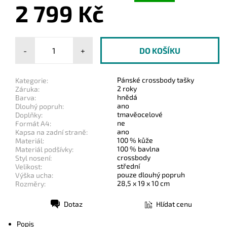
2 799 Kč
-
+
Pánské crossbody tašky
Kategorie:
2 roky
Záruka:
hnědá
Barva:
ano
Dlouhý popruh:
tmavěocelové
Doplňky:
ne
Formát A4:
ano
Kapsa na zadní straně:
100 % kůže
Materiál:
100 % bavlna
Materiál podšívky:
crossbody
Styl nosení:
střední
Velikost:
pouze dlouhý popruh
Výška ucha:
28,5 x 19 x 10 cm
Rozměry:
Dotaz
Hlídat cenu
Tisk
Popis