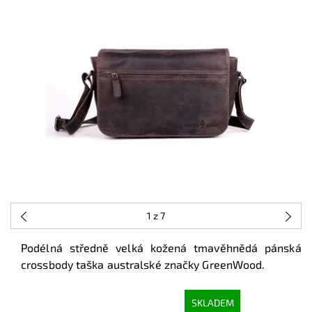
1
z 7
Podélná středně velká kožená tmavěhnědá pánská
crossbody taška australské značky GreenWood.
SKLADEM