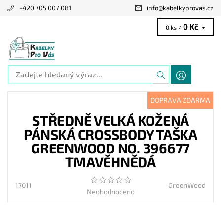
+420 705 007 081
info
@
kabelkyprovas.cz
0 Kč
0 ks /
DOPRAVA ZDARMA
STŘEDNĚ VELKÁ KOŽENÁ
PÁNSKÁ CROSSBODY TAŠKA
GREENWOOD NO. 396677
TMAVĚHNĚDÁ
17011
GreenWood
Neohodnoceno