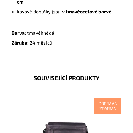
cm
kovové doplňky jsou
v tmavěocelové barvě
Barva:
tmavěhnědá
Záruka:
24 měsíců
SOUVISEJÍCÍ PRODUKTY
DOPRAVA
ZDARMA
Podélná středně velká kožená černá pánská
crossbody taška australské značky GreenWood.
Dostupnost:
Skladem
Kód:
17004