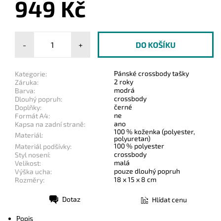
949 Kč
-
+
Pánské crossbody tašky
Kategorie:
2 roky
Záruka:
modrá
Barva:
crossbody
Dlouhý popruh:
černé
Doplňky:
ne
Formát A4:
ano
Kapsa na zadní straně:
100 % koženka (polyester,
Materiál:
polyuretan)
100 % polyester
Materiál podšívky:
crossbody
Styl nosení:
malá
Velikost:
pouze dlouhý popruh
Výška ucha:
18 x 15 x 8 cm
Rozměry:
Dotaz
Hlídat cenu
Tisk
Popis