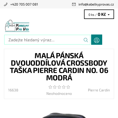
+420 705 007 081
info
@
kabelkyprovas.cz
0 Kč
0 ks /
MALÁ PÁNSKÁ
DVOUODDÍLOVÁ CROSSBODY
TAŠKA PIERRE CARDIN NO. 06
MODRÁ
16638
Pierre Cardin
Neohodnoceno