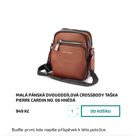
Malá pánská crossbody taška v hnědé barvě Pierre
Cardin, která je velmi prakticky rozdělena na dvě
samostatné...
Dostupnost:
Skladem
Kód:
16636
Značka:
Pierre Cardin
Záruka:
2 roky
MALÁ PÁNSKÁ DVOUODDÍLOVÁ CROSSBODY TAŠKA
PIERRE CARDIN NO. 06 HNĚDÁ
949 Kč
Buďte první, kdo napíše příspěvek k této položce.