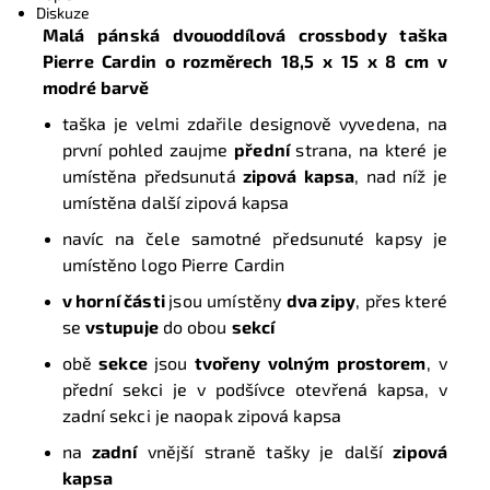
Diskuze
Malá pánská dvouoddílová crossbody taška
Pierre Cardin o rozměrech 18,5
x 15 x 8 cm
v
modré barvě
taška je velmi zdařile designově vyvedena, na
první pohled zaujme
přední
strana, na které je
umístěna předsunutá
zipová
kapsa
, nad níž je
umístěna další zipová kapsa
navíc na čele samotné předsunuté kapsy je
umístěno logo Pierre Cardin
v horní části
jsou umístěny
dva zipy
, přes které
se
vstupuje
do obou
sekcí
obě
sekce
jsou
tvořeny volným prostorem
, v
přední sekci je v podšívce
otevřená kapsa, v
zadní sekci je naopak zipová kapsa
na
zadní
vnější straně tašky je další
zipová
kapsa