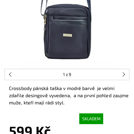
1
z 9
Crossbody pánská taška v modré barvě je velmi
zdařile desingově vyvedena, a na první pohled zaujme
muže, kteří mají rádi styl.
SKLADEM
599 Kč