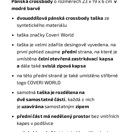
Pánská crossbody
o rozměrech 23 x 19 x 6 cm
v
modré barvě
dvouoddílová pánská crossbody taška
ze
syntetického materiálu
taška značky Coveri World
taška je velmi zdařile desingově vyvedena, na
první pohled zaujme
přední
strana, na které je
umístěna
čelní otevřená zastrkávací kapsa
a
dále také
svislá zipová kapsa
na této přední straně je také umístěno stříbrné
logo COVERI WORLD
samotná
taška je rozdělena na
dvě
samostatné části
, každá z nich
je
uzavírána
samostatným
zipem
přední část má nedělený prostor
bez vnitřních
kapes v podšívce