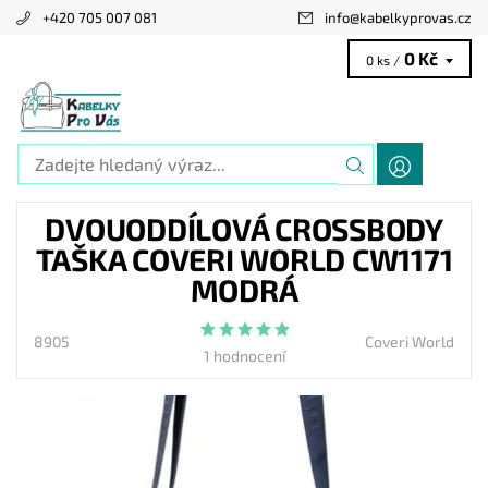
+420 705 007 081
info
@
kabelkyprovas.cz
0 Kč
0 ks /
DVOUODDÍLOVÁ CROSSBODY
TAŠKA COVERI WORLD CW1171
MODRÁ
8905
Coveri World
1 hodnocení