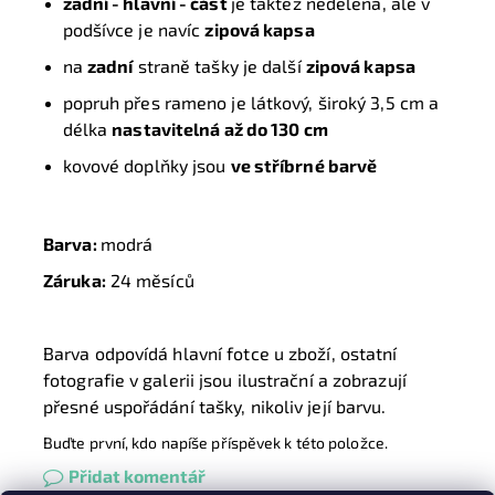
zadní - hlavní - část
je taktéž nedělená, ale v
podšívce je navíc
zipová kapsa
na
zadní
straně tašky je další
zipová kapsa
popruh přes rameno je látkový, široký 3,5 cm a
délka
nastavitelná až do 130 cm
kovové doplňky jsou
ve stříbrné barvě
Barva:
modrá
Záruka:
24 měsíců
Barva odpovídá hlavní fotce u zboží, ostatní
fotografie v galerii jsou ilustrační a zobrazují
přesné uspořádání tašky, nikoliv její barvu.
Buďte první, kdo napíše příspěvek k této položce.
Přidat komentář