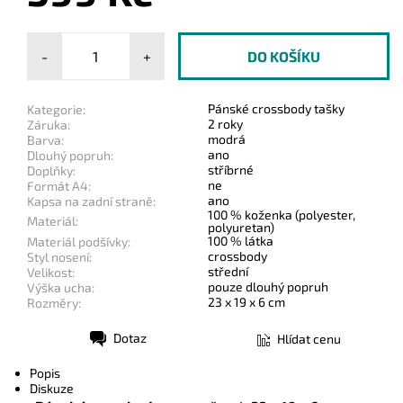
-
+
Pánské crossbody tašky
Kategorie:
2 roky
Záruka:
modrá
Barva:
ano
Dlouhý popruh:
stříbrné
Doplňky:
ne
Formát A4:
ano
Kapsa na zadní straně:
100 % koženka (polyester,
Materiál:
polyuretan)
100 % látka
Materiál podšívky:
crossbody
Styl nosení:
střední
Velikost:
pouze dlouhý popruh
Výška ucha:
23 x 19 x 6 cm
Rozměry:
Dotaz
Hlídat cenu
Tisk
Popis
Diskuze