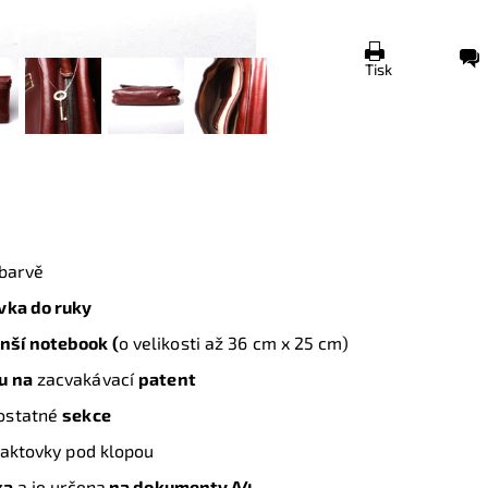
Tisk
barvě
ovka do ruky
nší notebook (
o velikosti až 36 cm x 25 cm)
u na
zacvakávací
patent
ostatné
sekce
 aktovky pod klopou
ka
a je určena
na dokumenty A4