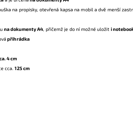
ouška na propisky, otevřená kapsa na mobil a dvě menší zastrk
ou
na dokumenty A4
, přičemž je do ní možné uložit
i noteboo
ová
přihrádka
ca. 4 cm
ce cca.
125 cm