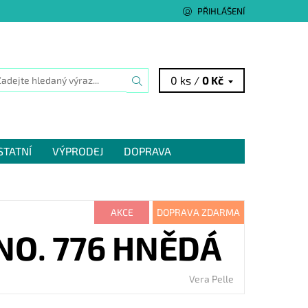
PŘIHLÁŠENÍ
0 ks /
0 Kč
STATNÍ
VÝPRODEJ
DOPRAVA
AKCE
DOPRAVA ZDARMA
NO. 776 HNĚDÁ
Vera Pelle