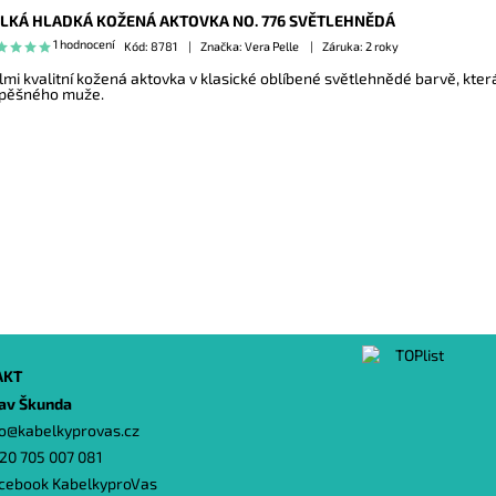
LKÁ HLADKÁ KOŽENÁ AKTOVKA NO. 776 SVĚTLEHNĚDÁ
1 hodnocení
Kód:
8781
Značka: Vera Pelle
Záruka: 2 roky
lmi kvalitní kožená aktovka v klasické oblíbené světlehnědé barvě, kt
pěšného muže.
AKT
lav Škunda
o
@
kabelkyprovas.cz
20 705 007 081
cebook KabelkyproVas