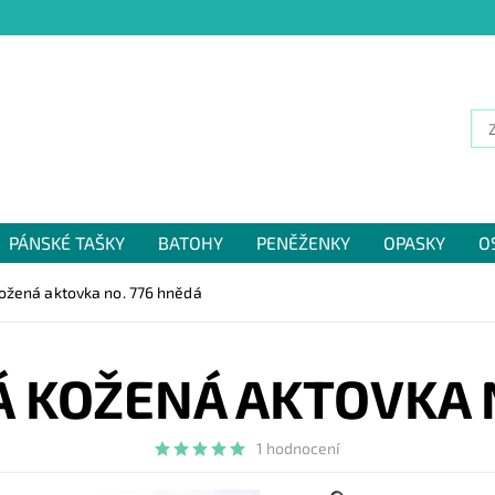
PÁNSKÉ TAŠKY
BATOHY
PENĚŽENKY
OPASKY
O
NÁM
kožená aktovka no. 776 hnědá
 KOŽENÁ AKTOVKA 
1 hodnocení