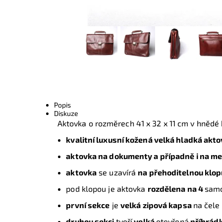
Popis
Diskuze
Aktovka o rozměrech
41 x 32 x 11 cm
v hnědé 
kvalitní luxusní kožená velká hladká akt
aktovka na dokumenty a případně i na me
aktovka
se uzavírá
na přehoditelnou klop
pod klopou je aktovka
rozdělena na 4
sam
první sekce
je
velká zipová kapsa
na čele
druhou sekci
tvoří
velká
otevřená
příhrád