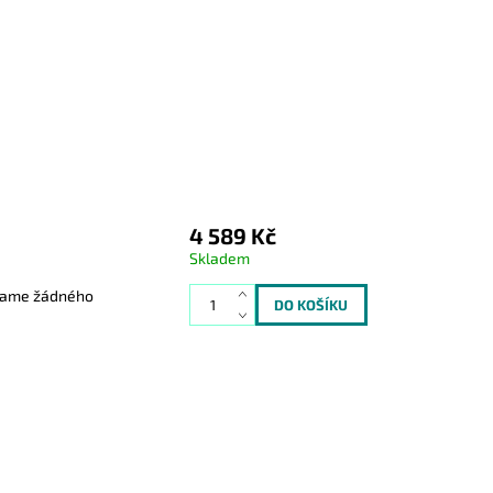
4 589 Kč
Skladem
zklame žádného