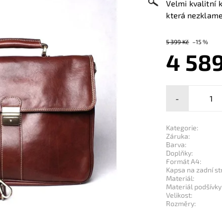
Velmi kvalitní
která nezklam
5 399 Kč
–15 %
4 589
-
Kategorie:
Záruka:
Barva:
Doplňky:
Formát A4:
Kapsa na zadní st
Materiál:
Materiál podšívky
Velikost:
Rozměry: