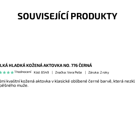
SOUVISEJÍCÍ PRODUKTY
LKÁ HLADKÁ KOŽENÁ AKTOVKA NO. 776 ČERNÁ
1 hodnocení
Kód:
8549
Značka: Vera Pelle
Záruka: 2 roky
lmi kvalitní kožená aktovka v klasické oblíbené černé barvě, která ne
pěšného muže.