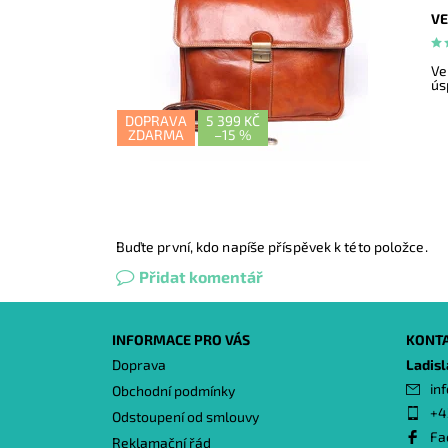
VE
Ve
ús
DOPRAVA
5 399 KČ
ZDARMA
–
15 %
Buďte první, kdo napíše příspěvek k této položce.
Přidat komentář
INFORMACE PRO VÁS
KONT
Doprava
Ladis
inf
Obchodní podmínky
+4
Odstoupení od smlouvy
Fa
Reklamační řád