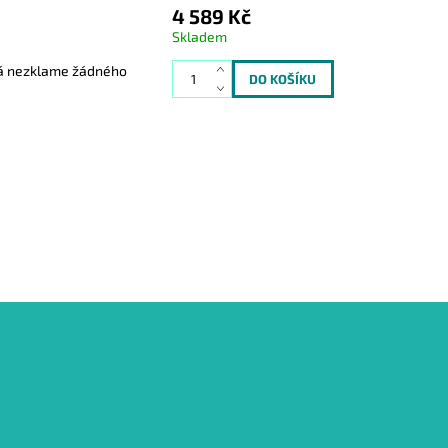
4 589 Kč
Skladem
erá nezklame žádného