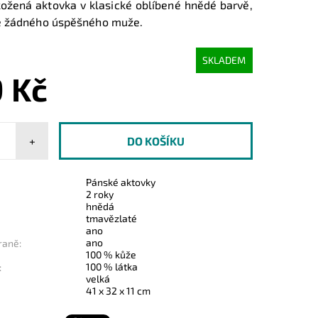
 kožená aktovka v klasické oblíbené hnědé barvě,
e žádného úspěšného muže.
SKLADEM
 Kč
+
Pánské aktovky
2 roky
hnědá
tmavězlaté
ano
ano
raně:
100 % kůže
100 % látka
:
velká
41 x 32 x 11 cm