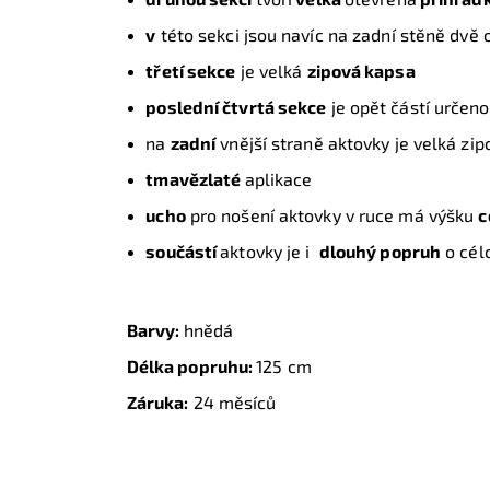
v
této sekci jsou navíc na zadní stěně dvě 
třetí sekce
je velká
zipová kapsa
poslední čtvrtá sekce
je opět částí určen
na
zadní
vnější straně aktovky je velká zip
tmavězlaté
aplikace
ucho
pro nošení aktovky v ruce má výšku
c
součástí
aktovky je i
dlouhý popruh
o cél
Barvy:
hnědá
Délka popruhu:
125 cm
Záruka:
24 měsíců