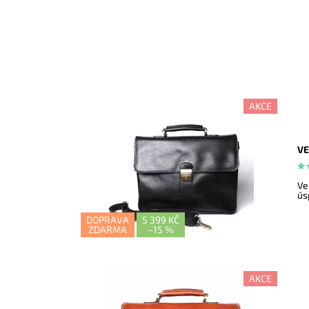
AKCE
VE
Ve
ús
DOPRAVA
5 399 KČ
ZDARMA
–
15 %
AKCE