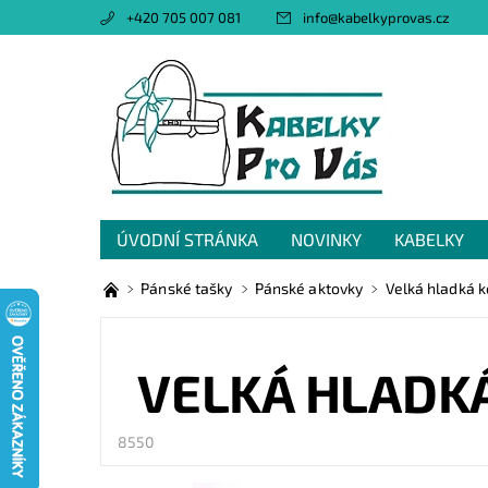
+420 705 007 081
info
@
kabelkyprovas.cz
ÚVODNÍ STRÁNKA
NOVINKY
KABELKY
OBCHODNÍ PODMÍNKY
GDPR
NAPIŠTE 
Pánské tašky
Pánské aktovky
Velká hladká 
VELKÁ HLADKÁ
8550