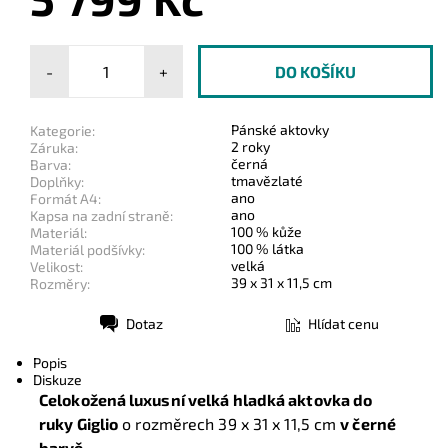
-
+
Pánské aktovky
Kategorie:
2 roky
Záruka:
černá
Barva:
tmavězlaté
Doplňky:
ano
Formát A4:
ano
Kapsa na zadní straně:
100 % kůže
Materiál:
100 % látka
Materiál podšívky:
velká
Velikost:
39 x 31 x 11,5 cm
Rozměry:
Dotaz
Hlídat cenu
Tisk
Popis
Diskuze
Celokožená luxusní velká hladká aktovka do
ruky Giglio
o rozměrech 39
x 31 x 11,5 cm
v černé
barvě