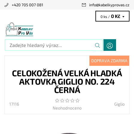
+420 705 007 081
info
@
kabelkyprovas.cz
0 Kč
0 ks /
DOPRAVA ZDARMA
CELOKOŽENÁ VELKÁ HLADKÁ
AKTOVKA GIGLIO NO. 224
ČERNÁ
17116
Giglio
Neohodnoceno