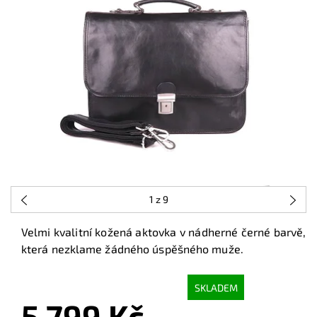
1
z 9
Velmi kvalitní kožená aktovka v nádherné černé barvě,
která nezklame žádného úspěšného muže.
SKLADEM
5 799 Kč