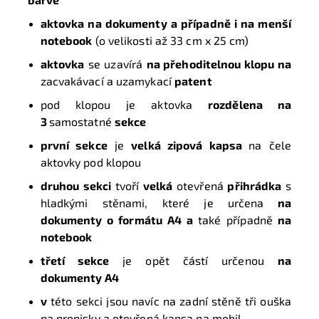
aktovka na dokumenty a případně i na menší
notebook
(o velikosti až 33 cm x 25 cm)
aktovka
se uzavírá
na přehoditelnou klopu na
zacvakávací a uzamykací
patent
pod klopou je aktovka
rozdělena na
3
samostatné
sekce
první sekce
je
velká zipová kapsa
na čele
aktovky pod klopou
druhou sekci
tvoří
velká
otevřená
přihrádka
s
hladkými stěnami, které je určena
na
dokumenty o formátu A4 a
také případně
na
notebook
třetí sekce
je opět částí určenou
na
dokumenty A4
v
této sekci jsou navíc na zadní stěně tři ouška
na propisky a otevřená kapsa na mobil