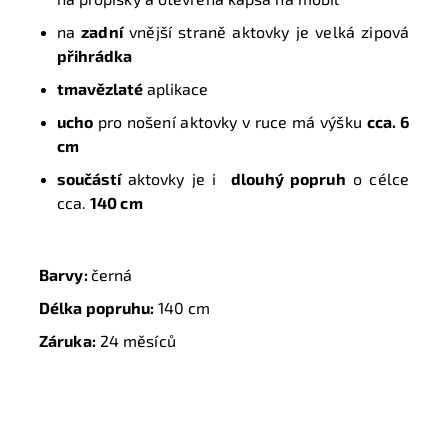
na
zadní
vnější straně aktovky je velká zipová
přihrádka
tmavězlaté
aplikace
ucho
pro nošení aktovky v ruce má výšku
cca. 6
cm
součástí
aktovky je i
dlouhý popruh
o célce
cca.
140 cm
Barvy:
černá
Délka popruhu:
140 cm
Záruka:
24 měsíců