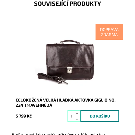
SOUVISEJÍCÍ PRODUKTY
DOPRAVA
ZDARMA
Velmi kvalitní kožená aktovka v nádherné tmavěhnědé
barvě, která nezklame žádného úspěšného muže.
Dostupnost:
Skladem
Kód:
17115
Značka:
Giglio
Záruka:
2 roky
CELOKOŽENÁ VELKÁ HLADKÁ AKTOVKA GIGLIO NO.
224 TMAVĚHNĚDÁ
5 799 Kč
Buďte první, kdo napíše příspěvek k této položce.