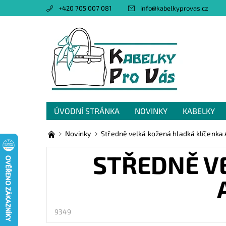
+420 705 007 081
info
@
kabelkyprovas.cz
ÚVODNÍ STRÁNKA
NOVINKY
KABELKY
OBCHODNÍ PODMÍNKY
GDPR
NAPIŠTE 
Novinky
Středně velká kožená hladká klíčenka 
STŘEDNĚ V
9349