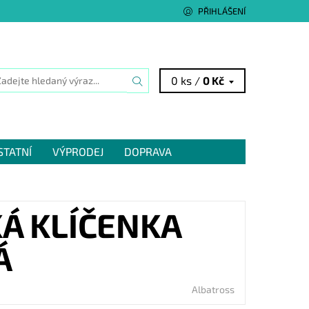
PŘIHLÁŠENÍ
0 ks /
0 Kč
STATNÍ
VÝPRODEJ
DOPRAVA
Á KLÍČENKA
Á
Albatross