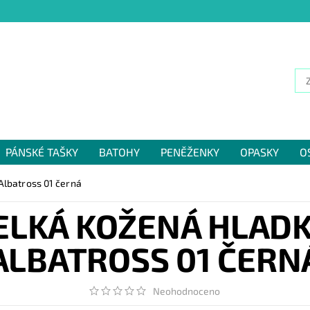
PÁNSKÉ TAŠKY
BATOHY
PENĚŽENKY
OPASKY
O
NÁM
Albatross 01 černá
ELKÁ KOŽENÁ HLADK
ALBATROSS 01 ČERN
Neohodnoceno