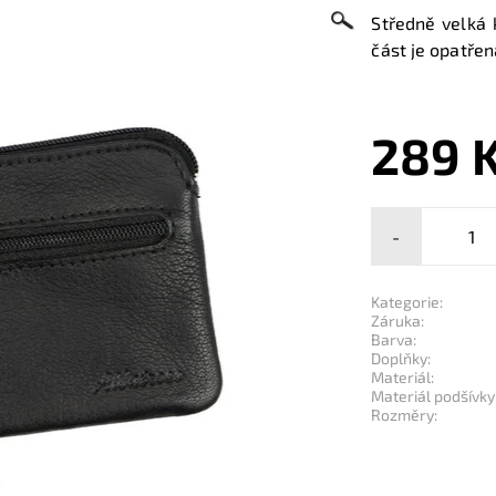
Středně velká 
část je
opatřen
289 
-
Kategorie:
Záruka:
Barva:
Doplňky:
Materiál:
Materiál podšívky
Rozměry: