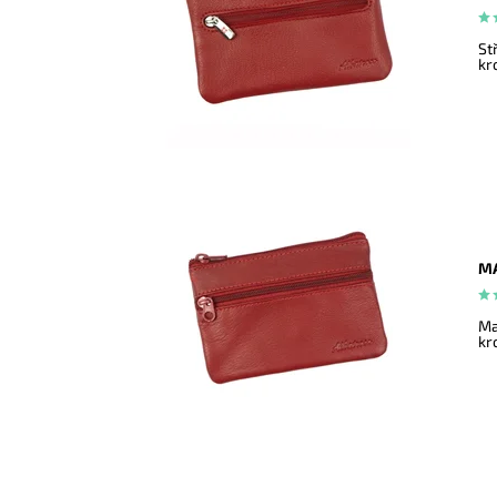
St
kr
MA
Ma
kr