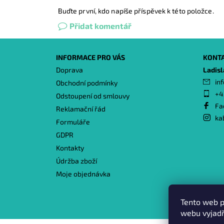
Buďte první, kdo napíše příspěvek k této položce.
Přidat komentář
INFORMACE PRO VÁS
KONT
Doprava
Ladis
inf
Obchodní podmínky
+4
Odstoupení od smlouvy
Fa
Reklamační řád
ka
Formuláře
GDPR
Kontakty
Údržba zboží
Moje objednávka
Tento web p
webu vyjadř