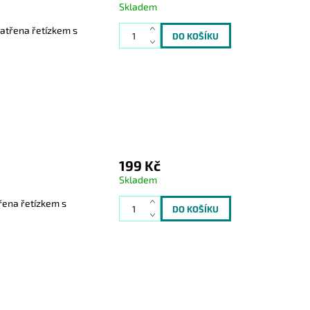
Skladem
patřena řetízkem s
199 Kč
Skladem
třena řetízkem s