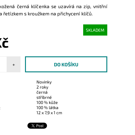
kožená černá klíčenka se uzavírá na zip,
vnitřní
a řetízkem s kroužkem na přichycení klíčů.
SKLADEM
Kč
+
Novinky
2 roky
černá
stříbrné
100 % kůže
100 % látka
:
12 x 7,9 x 1 cm