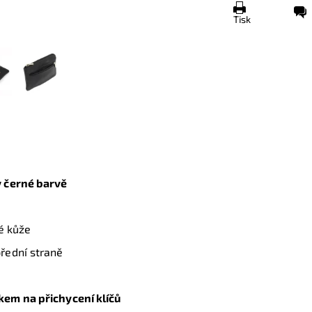
Tisk
 černé barvě
é kůže
řední straně
kem na přichycení klíčů