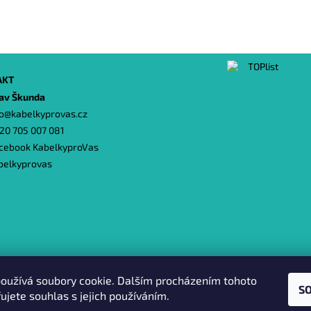
AKT
lav Škunda
o
@
kabelkyprovas.cz
20 705 007 081
cebook KabelkyproVas
belkyprovas
Heureka.cz
|
Zboží.cz
|
Oázakabelek
oužívá soubory cookie. Dalším procházením tohoto
S
ujete souhlas s jejich používáním.