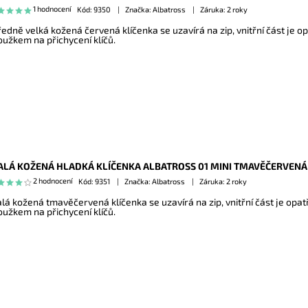
1 hodnocení
Kód:
9350
Značka: Albatross
Záruka: 2 roky
ředně velká kožená červená klíčenka se uzavírá na zip, vnitřní část je o
oužkem na přichycení klíčů.
LÁ KOŽENÁ HLADKÁ KLÍČENKA ALBATROSS 01 MINI TMAVĚČERVENÁ
2 hodnocení
Kód:
9351
Značka: Albatross
Záruka: 2 roky
lá kožená tmavěčervená klíčenka se uzavírá na zip, vnitřní část je opa
oužkem na přichycení klíčů.